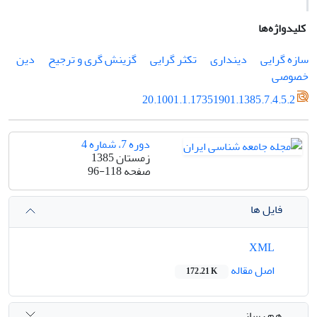
کلیدواژه‌ها
سازه گرایی
دینداری
تکثر گرایی
گزینش گری و ترجیح
دین
خصوصی
20.1001.1.17351901.1385.7.4.5.2
دوره 7، شماره 4
زمستان 1385
صفحه
96-118
فایل ها
XML
اصل مقاله
172.21 K
هم رسانی