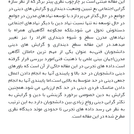
این مقاله مبتنی است بر چارچوب نظری پیتر برگر که از نظر سازه
گرایی اجتماعی بع تبیین وضعیت دینداری و گرایش های دینی در
جوامع در حال گذار می پردازد.با توسعه نهادهای مدرن در جوامع
در حال توسعه نه تنها نسبت نهاد دین با دیگر نهادهای اجتماعی
دستخوش تحول می شود،بلکه مجکوعه آگاهیهای همراه با
نهادهای مدرن سطح و شیوه دینداری افراد را نیز تغییر
میدهد.در این مقاله سطح دینداری و گرایش های دینی
دانشجویان فنی،به عنوان یکی از مهم ترین حاملان آگاهی
مدرن(جهان بینی علمی یا ذهنیت فنی)مورد بررسی قرار گرفته
است.داده های تجربی در این مقاله حاکی از آن است که باورهای
دینی دانشجویان در حد بالا و پایبندی آنها به انجام دادن اعمال
جمعی دینی در حد متوسط به بالایی است،اما پایبندی آنها به انجام
دادن مناسک فردی دینی در حد کم ارزیابی می شود.همچنین
گرایش به دین خصوصی برخورد گزینشی با دین و گرایش به
تکثر گرایی دینی رواج زیادی بین دانشجویان دارد.به این ترتیب
به نظر می رسد داده های تجربی تا حدودی موئد دیدگاه نظری
مطرح شده در این مقاله است.