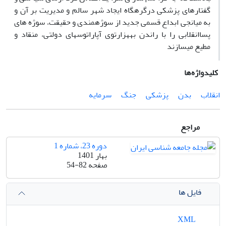
گفتارهای پزشکی درگرهگاه ایجاد شهر سالم و مدیریت بر آن و
به­ میانجی ابداع قسمی جدید از سوژه­مندی و حقیقت، سوژه ­های
پساانقلابی را با راندن به­هزارتوی آپاراتوس­های دولتی، منقاد و
مطیع می­سازند
کلیدواژه‌ها
انقلاب
بدن
پزشکی
جنگ
سرمایه
مراجع
دوره 23، شماره 1
بهار 1401
صفحه
54-82
فایل ها
XML