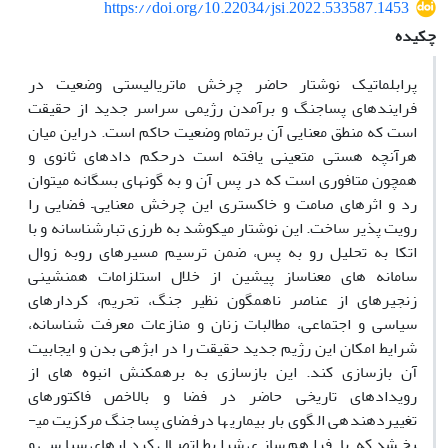
https://doi.org/10.22034/jsi.2022.533587.1453
چکیده
پرابلماتیک نوشتار حاضر چرخش ماتریالیستی وضعیت در
فرایندهای پساجنگ و برآمدن رژیمی سراسر جدید از حقیقت
است که منطق معنایی آن برتمام وضعیت حاکم است. دراین میان
هرآن­چه هستی متعینی یافته است درحکم داده­ای ثانوی و
همچون متافوری است که در پس آن و به­ گونه­ای بس­گانه می­توان
رد و اثرهای صامت و خاکستری این چرخش معنایی– فضایی را
رویت­ پذیر ساخت. این نوشتار می­کوشد به ­طرزی تبارشناسانه و با
اتکا به ­تحلیل رو به پس، ضمن ترسیم مسیر­های روبه ­زوال
سامانه ­های معناساز پیشین از خلال استلزامات همنشینی
زنجیره­ای از عناصر ناهمگون نظیر جنگ، تحریم، کردارهای
سیاسی و اجتماعی، مطالبات زنان و منازعات معرفت شناسانه،
شرایط امکان این رژیم جدید حقیقت را در ابژه­ی بدن و ایجابیت
آن بازسازی کند. این بازسازی به ­­برهم­کنش انبوه ه­ای از
رویدادهای تاریخی حاضر در فضا و بالاخص فاکتورهای
تغییردهنده­ی الگوی بار بیماری­ها درفضای پساجنگ مرکزیت می­
بخشد که با فراهم­ سازی شرایط اتصال کردارهای سیاسی و