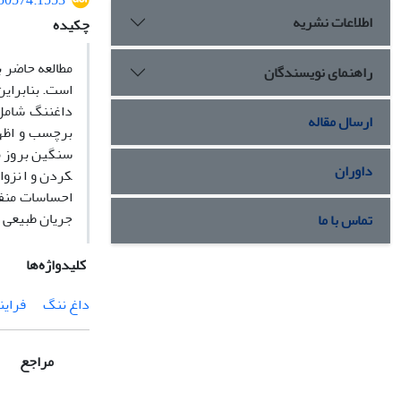
550574.1553
اطلاعات نشریه
چکیده
مطالعه حاضر ب
راهنمای نویسندگان
داغ­ننگ شامل
ارسال مقاله
برچسب و اظهار
داوران
کردن و انزوا
احساسات منفی
جریان طبیعی 
تماس با ما
کلیدواژه‌ها
داغ ننگ
فراین
مراجع