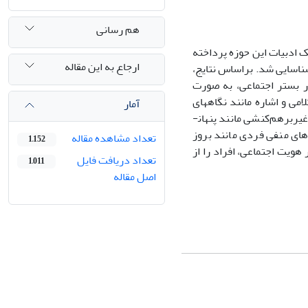
هم رسانی
ک ادبیات این حوزه پرداخته
ارجاع به این مقاله
ور سیستماتیک، 66 مقاله جهت مطالعه شناسایی شد. براساس نتایج،
 بستر اجتماعی، به ­صورت
می و اشاره مانند نگاه­های
آمار
سنگین بروز می­کند. در مرحله بعد فرد به ­اتخاذ تدابیر برهم‌کنشی مانند آگاه­سازی یا غیربرهم‌کنشی مانند پنهان­
ای منفی فردی مانند بروز
تعداد مشاهده مقاله
1,152
یت ­اجتماعی، افراد را از
تعداد دریافت فایل
1,011
اصل مقاله