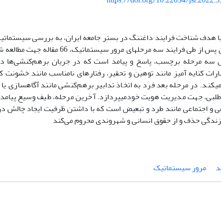
https://doi.org/10.22034/jsi.2022.
ا هدف شناخت فرایند داغ­ننگ در بستر جامعه ایران، به ­بررسی سیستماتی
است. بنابراین پس از طی فرایند سه مرحله­ای مر
 سه مرحله برچسب، پاسخ و پیامد است که در جریان برهم‌کنشی‌ها در
ات کنایه ­آمیز مانند توهین و تحقیر، رفتارهای نامناسب مانند خشونت کلا
طلبی، جهت مدیریت هویت خودمی­پردازد. آخرین مرحله، طیف وسیع پیامده
 و اجتماعی مانند طرد و تبعیض است که با داشتن ظرفیت ایجاد چالش در هو
زندگی حذف و از حقوق انسانی و شهروندی محروم می‌کند
د
مرور سیستماتیک