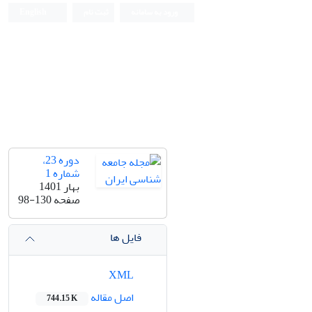
ورود به سامانه
ثبت نام
English
دوره 23،
شماره 1
بهار 1401
صفحه
98-130
فایل ها
XML
اصل مقاله
744.15 K