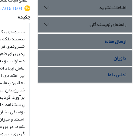
عضو هیأت علمی د
اطلاعات نشریه
557316.1603
چکیده
راهنمای نویسندگان
شهروندی یک ای
نیست؛ بلکه بر
ارسال مقاله
پذیری­های ضعی
داوران
مسئولیت و تعه
عامل ایجاد اتح
تماس با ما
تحقیق: پیمایش
توصیفی نشان 
گریزی شهروندی