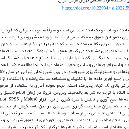
انشگاه آزاد اسلامی تهران مرکز. ایران
https://doi.org/10.22034/jsi.2022.
ده دوجانبه و یک ایده اجتماعی است و صرفاً مجموعه حقوقی که فرد را از
ای تحقق این حقوق به ­مکانیسمی از تکالیف و وظایف شهروندی لازم است. ا
ف شده امروزی مشاهده می­ کنیم. هم­چنان­که "زتومکا" معتقد است اجتماع 
د نسبت به­ دیگرانی که با آن­ها دارای ارزش­ها، منافع و هدف­های مشترک اس
اد و انسجام اجتماعی و ثبات و نظم را اعتماد می­داند. لذا مطالعه حاضر با ه
 و جمع آوری داده ­ها با تکنیک پرسش­نامه ساخت یافته و با استفاده از ن
پرسش­نامه داده ­ه
داد که میزان مسئولیت­ گریزی شهروندی در بین پاسخ­گویان، از حد متوسط
 معنا­دار است. ضرایب تاثیر متغیرها درکنار یک­دیگر به­ ترتیب میزان 