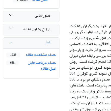
هم رسانی
 تعهد به­ دیگران رها کند،
ارجاع به این مقاله
ز طرفی مسئولیت ­گریزی­های
شهروندی فرار یا دور زدن­های تکالیف محوله است، که ما آن­ها را در رفتارهای شهروندان در امور شهری و مشارکت ­
آمار
اخلاقی، به ­اعتماد، احساس
ت، سرو کار دارد. و پارسونز
تعداد مشاهده مقاله
دف: بررسی رابطه میان میزان
1,038
بی ­اعتمادی اجتماعی و مسئولیت­گریزی شهروندی در بین شهروندان تهرانی در سال 1399 انجام گرفته است. روش
تعداد دریافت فایل
688
مونه­ گیری خوشه­ای در بین
اصل مقاله
شهروندان تهرانی بالای 18 انجام پذیرفته است. حجم نمونه آماری با استفاده از فرمول نمونه­ گیری کوکران 384
برآورد گردید؛ البته با توجه به­ شرایط پاندمیک ویروس کرونا در زمان انجام تحقیق و محدودیت­های موجود با 356
ا جمع ­آوری و تحلیل با بهره ­گیری از نرم افزار Mplus8 و SPSS انجام پذیرفته است. یافته‌های:
 بالاتر و نزدیک به ­زیاد
است. و میزان بی­ اعتمادی اجتماعی نیز از سطح متوسط به ­بالا است، که بیشتر بُعد بی ­اعتمادی سازمانی را شامل می­
شود. در بررسی نتایج:رابطه بین بی­ اعتمادی اجتماعی، برخورداری از حقوق شهروندی و تحصیلات با میزان مسئولیت­
برخورداری از حقوق شهروندی