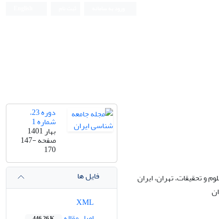
ورود به سامانه
ثبت نام
English
دوره 23،
شماره 1
بهار 1401
صفحه
147-
170
فایل ها
م و تحقیقات، تهران، ایران
ان
XML
اصل مقاله
446.26 K