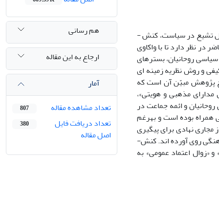
هم رسانی
با وجود پیوند دین و سیاست در دوره جمهوری اسلامی و مشارکت فعالانه­ ی روحانیان اهل تشیع در سیاست، کنش ­
در نظر دارد تا با واکاوی
ارجاع به این مقاله
 سیاسی روحانیان، بسترهای
یفی و روش نظریه زمینه ­ای
است. نتایج پژوهش مبیّن آن است که
آمار
ل مدارای مذهبی و هویتی»،
وحانیان و ائمه جماعت در
تعداد مشاهده مقاله
807
 همراه بوده است و به­رغم
تعداد دریافت فایل
380
ز مجاری نهادی برای پیگیری
اصل مقاله
مطالبات ناامید بوده و به لحاظ سیاسی منزوی و با ناامیدی از صندوق رأی، به کنش­ های فرهنگی روی آورده ­اند. کنش­
و «زوال اعتماد عمومی» به