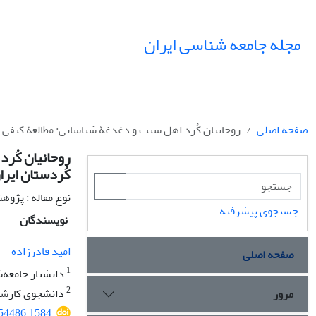
مجله جامعه شناسی ایران
صفحه اصلی
روحانیان کُرد اهل سنت و دغدغۀ شناسایی: مطالعۀ کیفی
روحانیان کُر
کُردستان ایرا
نوع مقاله : پژو
جستجوی پیشرفته
نویسندگان
امید قادرزاده
صفحه اصلی
1
دانشیار جامعه‌
2
دانشجوی کارشنا
مرور
554486.1584