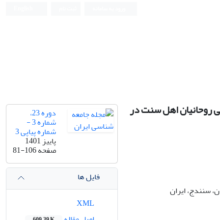
ورود به سامانه
ثبت نام
English
ی روحانیان اهل سنت در
دوره 23،
شماره 3 -
شماره پیاپی 3
پاییز 1401
صفحه
81-106
فایل ها
، سنندج، ایران
XML
اصل مقاله
609.39 K