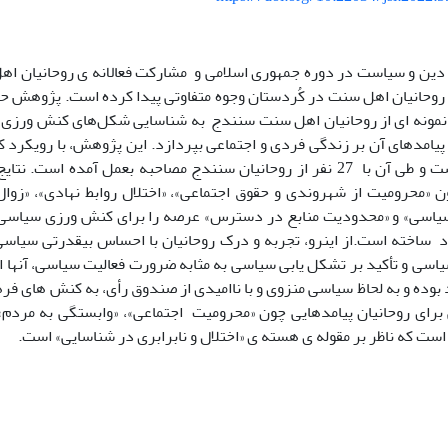
وحانیان اهل سنت در کُردستان وجوه متفاوتی پیدا کرده است. پژوهش حاضر 
نمونه ­ای از روحانیان اهل ­سنت سنندج به شناسایی شکل‌های کنش ­ورزی
پیامدهای آن بر زندگی فردی و اجتماعی بپردازد. این پژوهش، با رویکرد ک
انجام شده است و طی آن با 27 نفر از روحانیان سنندج مصاحبه بعمل آمده 
 «محرومیت از شهروندی و حقوق اجتماعی»، «اختلال روابط نهادی»، «زوا
سیاسی» و «محدودیت منابع در دسترس» عرصه را برای کنش­ ورزی سیاسی ر
ساخته است.از این­رو، تجربه و درک روحانیان با احساس بی­قدرتی سیاسی
سی و تأکید بر تشکل ­یابی سیاسی به ­مثابه ضرورت فعالیت سیاسی، آن­ها ا
رای روحانیان پیامدهایی چون «محرومیت اجتماعی»، «وابستگی به مردم» 
ست که ناظر بر مقوله­ ی هسته ­ی «اختلال و نابرابری در شناسایی» است.