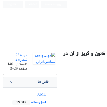
ورود به سامانه
ثبت نام
English
انون و گریز از آن در
دوره 23،
شماره 2
تابستان 1401
صفحه
3-29
فایل ها
XML
اصل مقاله
324.38 K