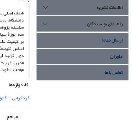
اطلاعات نشریه
هدف اصلی مقا
دانشگاه، به‌م
راهنمای نویسندگان
سلسله پژوهش 
سه حوزۀ سیاس
ارسال مقاله
بر کیفیت علم
اساس نتیجه‌گ
دچار تولید ا
داوران
مدرن غرب- بر
موقعیت خود ب
تماس با ما
کلیدواژه‌ها
فردگرایی
قانو
مراجع