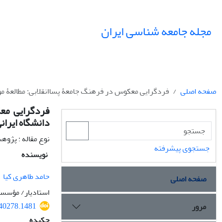
مجله جامعه شناسی ایران
صفحه اصلی
فردگرایی معکوس در فرهنگ جامعۀ پساانقلابی: مطالعۀ مور
فردگرایی معک
دانشگاه ایران
نوع مقاله : پژو
جستجوی پیشرفته
نویسنده
حامد طاهری کیا
صفحه اصلی
استادیار/ مؤسسه
540278.1481
مرور
چکیده