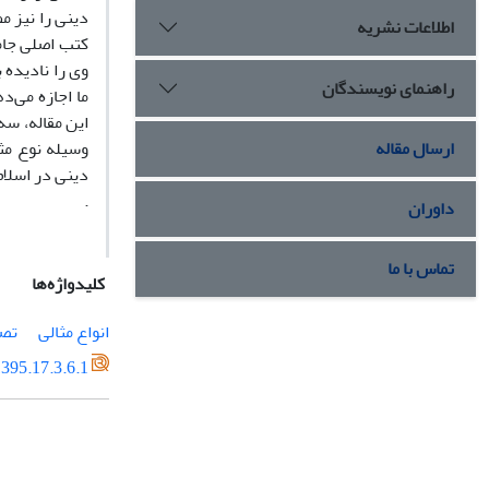
دینی را نیز م
اطلاعات نشریه
کتب اصلی جامع
وی را نادیده 
راهنمای نویسندگان
ما اجازه می‌د
این مقاله،­ س
ارسال مقاله
وسیله نوع مثا
دینی در اسلا
.
داوران
تماس با ما
کلیدواژه‌ها
انواع مثالی
تص
395.17.3.6.1