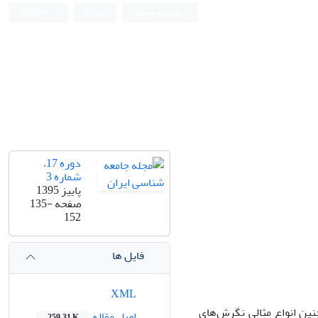
ورود به سامانه
ثبت نام
English
دوره 17،
شماره 3
پاییز 1395
صفحه
135-
152
فایل ها
XML
نین انواع مثالی نگرش‌­­های
اصل مقاله
259.31 K