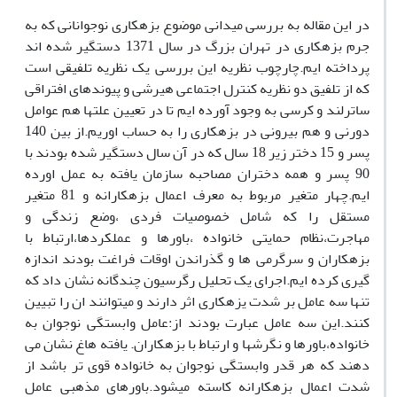
در این مقاله به بررسی میدانی موضوع بزهکاری نوجوانانی که به
جرم بزهکاری در تهران بزرگ در سال 1371 دستگیر شده اند
پرداخته ایم.چارچوب نظریه این بررسی یک نظریه تلفیقی است
که از تلفیق دو نظریه کنترل اجتماعی هیرشی و پیوندهای افتراقی
ساترلند و کرسی به وجود آورده ایم تا در تعیین علتها هم عوامل
دورنی و هم بیرونی در بزهکاری را به حساب اوریم.از بین 140
پسر و 15 دختر زیر 18 سال که در آن سال دستگیر شده بودند با
90 پسر و همه دختران مصاحبه سازمان یافته به عمل اورده
ایم.چهار متغیر مربوط به معرف اعمال بزهکارانه و 81 متغیر
مستقل را که شامل خصوصیات فردی ،وضع زندگی و
مهاجرت،نظام حمایتی خانواده ،باورها و عملکردها،ارتباط با
بزهکاران و سرگرمی ها و گذراندن اوقات فراغت بودند اندازه
گیری کرده ایم.اجرای یک تحلیل رگرسیون چندگانه نشان داد که
تنها سه عامل بر شدت یزهکاری اثر دارند و میتوانند ان را تبیین
کنند.این سه عامل عبارت بودند از:عامل وابستگی نوجوان به
خانواده،باورها و نگرشها و ارتباط با بزهکاران. یافته هاغ نشان می
دهند که هر قدر وابستگی نوجوان به خانواده قوی تر باشد از
شدت اعمال بزهکارانه کاسته میشود.باورهای مذهبی عامل