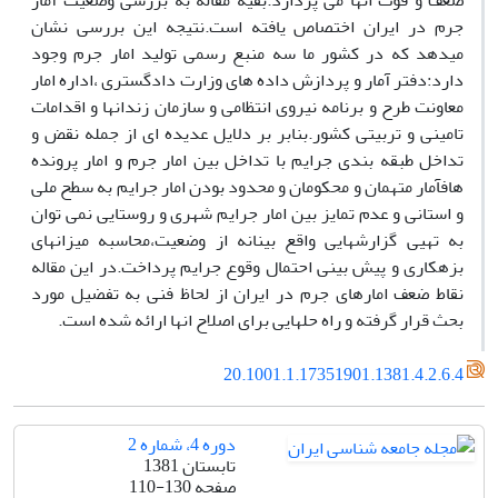
ضعف و قوت انها می پردازد.بقیه مقاله به بررسی وضعیت آمار
جرم در ایران اختصاص یافته است.نتیجه این بررسی نشان
میدهد که در کشور ما سه منبع رسمی تولید امار جرم وجود
دارد:دفتر آمار و پردازش داده های وزارت دادگستری ،اداره امار
معاونت طرح و برنامه نیروی انتظامی و سازمان زندانها و اقدامات
تامینی و تربیتی کشور.بنابر بر دلایل عدیده ای از جمله نقض و
تداخل طبقه بندی جرایم با تداخل بین امار جرم و امار پرونده
هافآمار متهمان و محکومان و محدود بودن امار جرایم به سطح ملی
و استانی و عدم تمایز بین امار جرایم شهری و روستایی نمی توان
به تهیی گزارشهایی واقع بینانه از وضعیت،محاسبه میزانهای
بزهکاری و پیش بینی احتمال وقوع جرایم پرداخت.در این مقاله
نقاط ضعف امارهای جرم در ایران از لحاظ فنی به تفضیل مورد
بحث قرار گرفته و راه حلهایی برای اصلاح انها ارائه شده است.
20.1001.1.17351901.1381.4.2.6.4
دوره 4، شماره 2
تابستان 1381
صفحه
110-130