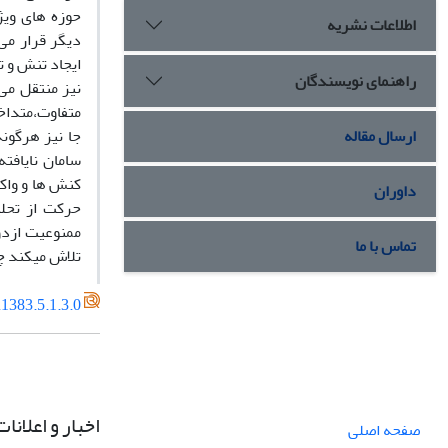
حوزه های ویژ
اطلاعات نشریه
دیگر قرار می
ایجاد تنش و ت
راهنمای نویسندگان
نیز منتقل می 
متفاوت،متداخل
ارسال مقاله
جا نیز هرگون
سامان نایافت
کنش ها و واکن
داوران
حرکت از تحلی
ممنوعیت ازدوا
تماس با ما
تلاش میکند چا
1383.5.1.3.0
اخبار و اعلانات
صفحه اصلی