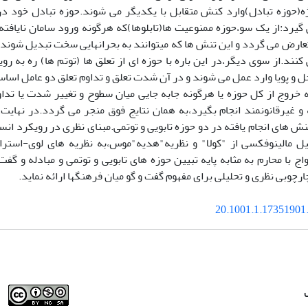
ه(حوزه تبادل)وارد کنش متقابل با یکدیگر می شوند.حوزه تبادل خود در 
 گیرد:از یک سو،حوزه ممنوعیت ها(تابلوها)که هرگونه ورود سامان نایافته
عارض می گردد و این تنش ها که میتوانند به بحرانهایی سخت تبدیل شوند 
کنند.از سوی دیگر،در این باره با حوزه ای از تعلق ها (توتم ها) ره به رو
 و پویا وارد عمل می شوند و در آن شدت تعلق و تداوم تعلق دو عامل اسا
ه خروج از کل حوزه یا هرگونه جابه جایی میان سطوح و تغییر شدت یا تدا
ه و غیرقانونمند انجام بگیرد،به همان نتایج فوق منجر می گردد.در نهایت
ش های انجام یافته در دو حوزه تابویی و توتمی.مبنای نظری در رویکرد انس
ل مالینوفکسی از "کولا" و نظریه"هدیه"موس،به نظریه های لوی-استرا
ج با محارم به مثابه پایه تبیین حوزه های تابویی و توتمی و مبادله و گفت 
رچوبی نظری و تحلیلی برای مفهوم گفت و گو میان فرهنگها ارائه نماید.
20.1001.1.17351901.