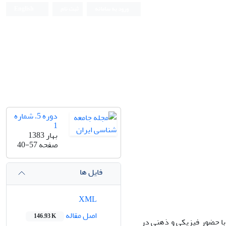
ورود به سامانه
ثبت نام
English
دوره 5، شماره
1
بهار 1383
صفحه
40-57
فایل ها
XML
اصل مقاله
146.93 K
با حضور فیزیکی و ذهنی در