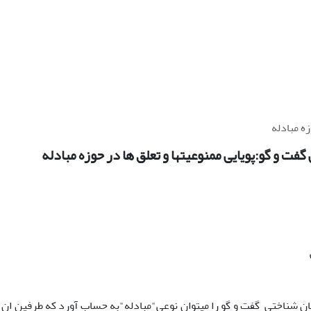
ه مبادله
فت و گو:پویایی ممنوعیتها و تعلق ها در حوزه مبادله
ان شناختی گفت و گو را میتوان نوعی"مبادله"به حساب آورد که طرفین ان 