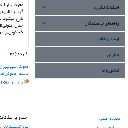
معرض باز اند
اطلاعات نشریه
گیدنز نظریه 
طرح میشود.سپ
راهنمای نویسندگان
گفتگویی)را بر
ارسال مقاله
کلیدواژه‌ها
داوران
دموکراسی لیبرا
تماس با ما
مجدد-دموکراتیک
1383.5.1.8.5
اخبار و اعلانات
صفحه اصلی
پیام تسلیت
1400-09-12
درباره نشریه