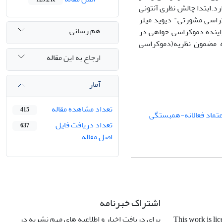
د.ابتدا چالش نظری آنتونی
کراسی مشورتی" دیوید میلر
هم رسانی
ینده دموکراسی خواهی در
ردد.در انتها نویسنده با ذکر 5 دلیل توجه به مضمون نظریه(دموکراسی
ارجاع به این مقاله
آمار
تعداد مشاهده مقاله
415
ماد فعالانه-همبستگی
تعداد دریافت فایل
637
اصل مقاله
اشتراک خبرنامه
برای دریافت اخبار و اطلاعیه های مهم نشریه در