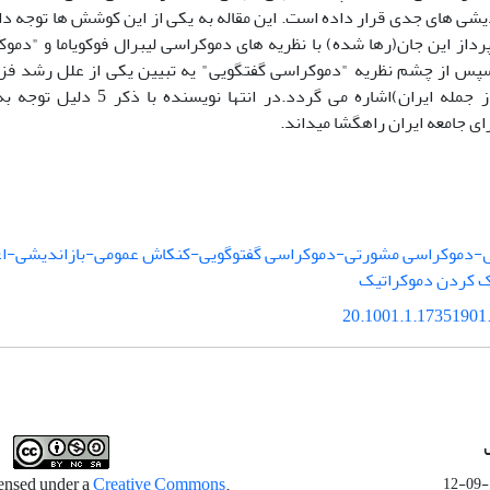
یشی های جدی قرار داده است. این مقاله به یکی از این کوشش ها توجه دار
پرداز این جان(رها شده) با نظریه های دموکراسی لیبرال فوکویاما و "دمو
س از چشم نظریه "دموکراسی گفتگویی" یه تبیین یکی از علل رشد فزا
جهان کنونی(از جمله ایران)اشاره می گ
ای جامعه ایران راهگشا میداند.
ل-دموکراسی مشورتی-دموکراسی گفتوگویی-کنکاش عمومی-بازاندیشی-اعت
 کردن دموکراتیک
20.1001.1.17351901.
Creative Commons
.This work is licensed under a