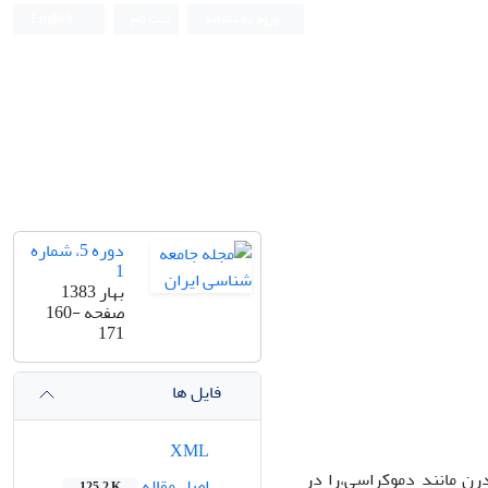
ورود به سامانه
ثبت نام
English
دوره 5، شماره
1
بهار 1383
صفحه
160-
171
فایل ها
XML
رن مانند دموکراسی،را در
اصل مقاله
125.2 K