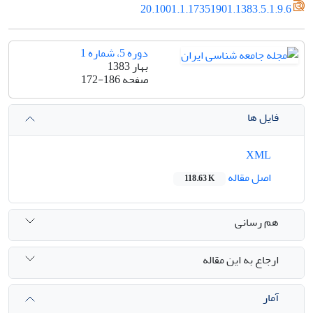
20.1001.1.17351901.1383.5.1.9.6
دوره 5، شماره 1
بهار 1383
صفحه
172-186
فایل ها
XML
اصل مقاله
118.63 K
هم رسانی
ارجاع به این مقاله
آمار