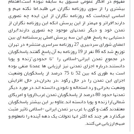
مفهوم در افکار عمومی مسبوق به سابقه نبوده است،اهتمام
بیشتری را از سوی روزنامه نگاران می طلبد.اما نکته مهم و
اساسی اینجاست که روزنامه نگاران از این ایده چه تصوری
دارند؟فراتر و مهمتر از این پرسش انکه این روزنامه نگاران از
تمدن خود و دیگر تمدنهای موجود چه تصوری دارند؟برای
دستیابی به پاسخ های این سه پرسش اصلی پرسشنامه ای بین
اعضای شورای سردبیری 27 روزنامه سراسری منتشره در تهران
توزیع شد که 86 نفر از 19 روزنامه به آن پاسخ گفتند.پاسخگویان
در مجموع تمدن ایرانی-اسلامی را "تا حدودی"زنده و پویا
دانستند.درباره اجزای تمدنی نیز ارزیابی ها عمدتا منفی بوده
است به طوری که بین 52 تا 75 درصد از پاسخگویان وضعیت
اجزای این تمدن را در حال رکود ،در بحران،در حال افزایش
وضعیت بحرانی و رد استحاله و نابودی دانسته اند.در مورد دیگر
تمدنها حدود 80 درصد از پاسخگویان تمدن غرب(اروپا و امریکای
شمالی)را زنده و پویا دانسته اند.علاوه بر این بیشتر پاسخگویان
معتقدند گفت و گوی با غرب بر تمدن ایرانی -اسلامی تاثیر مثبت
میگذارد هر چند که اکثر انها تحولات یک دهه آینده را نامعلوم و
مبهم ارزیابی می کنند.