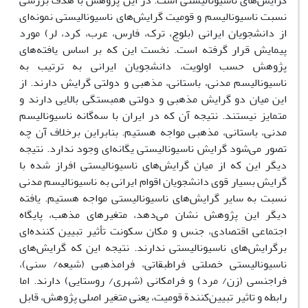
گرایش‌های ناسیونالیستی است. در این پژوهش با هدف بررسی
نسبت ناسیونالیسم و قومیت گرایش‌های ناسیونالیستی نمونه‌ای
از دانشجویان ایرانی (بلوچ، ترک، فارس، عرب، کرد، لر) مورد
پیمایش قرار گرفته است. نخست این که بر اساس یافته‌های
پژوهش حسب اولویت، دانشجویان ایرانی به ترتیب به
ناسیونالیسم‌ مدنی، باستانی، مذهبی و دولتی گرایش دارند. از
این میان دو گرایش مذهبی و دولتی همبستگی بالایی دارند و
متمایز نیستند. نتیجه آن که در ایران با سه‌گانه ناسیونالیسم
مدنی، باستانی، مذهبی مواجه هستیم. بنابراین برخلاف آن چه
تصور می‌شود گرایش ناسیونالیستی یگانه‌‌ای وجود ندارد. نتیجه
دیگر این که از میان گرایش‌های ناسیونالیستی افراز شده با
گرایش بسیار قوی دانشجویان اقوام ایرانی به ناسیونالیسم مدنی
نسبت به سایر گرایش‌های ناسیونالیستی مواجه هستیم. یافته
دیگر این پژوهش نشان می‌دهد، متغیرهای مذهب، پایگاه
اجتماعی اقتصادی، جنس و مکان سکونت تأثیر تبیین کننده‌ای
برگرایش‌های ناسیونالیستی ندارند. نتیجه این که گرایش‌های
ناسیونالیستی خصلتی فراطبقاتی، فرامذهبی (شیعه/ سنی)،
فراجنسی (زن/ مرد) و فرامکانی (شهری/ روستایی) دارند. اما
رابطه و تاثیر تبیین‌کنندة قومیت، یعنی متغیر اصلی پژوهش، قابل