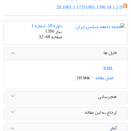
20.1001.1.17351901.1396.18.1.2.0
دوره 18، شماره 1
بهار 1396
صفحه
32-68
فایل ها
XML
اصل مقاله
737.59 K
هم رسانی
ارجاع به این مقاله
آمار