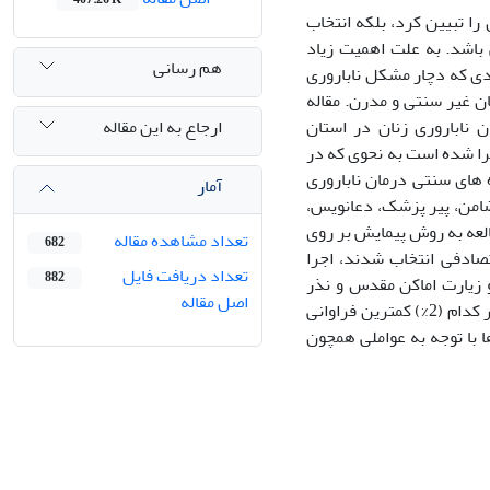
را تبیین کرد، بلکه انتخاب
 باشد. به علت اهمیت زیاد
هم رسانی
دی که دچار مشکل ناباروری
ن غیر سنتی و مدرن. مقاله
ارجاع به این مقاله
ناباروری زنان در استان
جرا شده است به نحوی که در
فاده از مصاحبه عمیق با 28 زن نابارور، شیوه های سنتی درمان ناباروری
آمار
ضامن، پیر پزشک، دعانویس،
العه به روش پیمایش بر روی
تعداد مشاهده مقاله
682
 تصادفی انتخاب شدند، اجرا
تعداد دریافت فایل
882
‌های حاصل از پیمایش حاکی از آن است که شیوه های دعا درمانی (21%) و زیارت اماکن مقدس و نذر
اصل مقاله
کردن هر کدام (16%) دارای بالاترین فراوانی و مراجعه به پیرپزشک و جادودرمانی نیز هر کدام (2%) کمترین فراوانی
ا با توجه به عواملی همچون