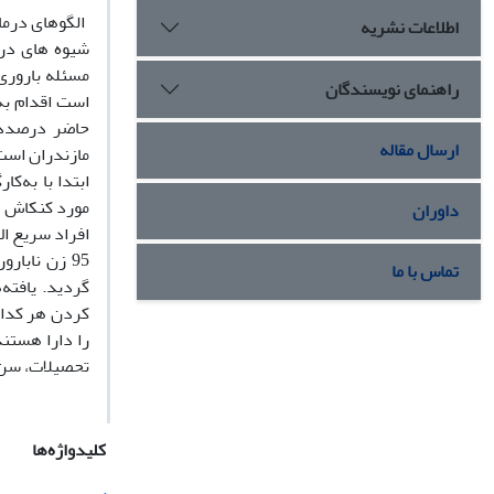
الگوهای درما
اطلاعات نشریه
شیوه های درم
مسئله باروری
راهنمای نویسندگان
است اقدام به
حاضر درصدد ا
ارسال مقاله
مازندران است.
مورد کنکاش ق
داوران
افراد سریع ال
95 زن نابا
تماس با ما
را دارا هستند
تحصیلات، سن،
کلیدواژه‌ها