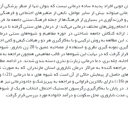
ن جویی افراد پدیده ساده درمانی نیست که بتوان تنها از منظر پزشکی آن 
انی­ می­تواند بیش از سایر عوامل، تابعی از متغیرهای اجتماعی و فرهنگی
 و فرزندآوری در بسیاری از فرهنگ‌ها از جمله فرهنگ سنتی جامعه ما، فر
 انجام روش‌های مختلف درمانی می‌کند؛ از درمان های سنتی گرفته تا درما
رائه کنکاش جامعه شناختی در حوزه مفاهیم و شیوه‌های سنتی درمان 
 این مطالعه به روش ترکیبی و با به‌کارگیری هر دو رهیافت کیفی و کمی ا
ابتدا با به‌کارگیری نمونه گیری نظری و است
رار گرفت که در نهایت این شیوه‌ها در قالب مفاهیمی همچون مراجعه به 
اجابه، چله بری، دعا درمانی، زیارت و نذری دسته بندی شدند. در ادامه، مط
رور مراجعه کننده به مراکز درمان ناباروری استان مازندران, که به صورت
گردید. یافته
. در پایان با به‌کارگیری رگرسیون لجستیک احتمال انتخاب هریک از شیوه
 مدت ناباروری، محل سکونت و درآمد خانواده مورد بررسی قرار گرفت.