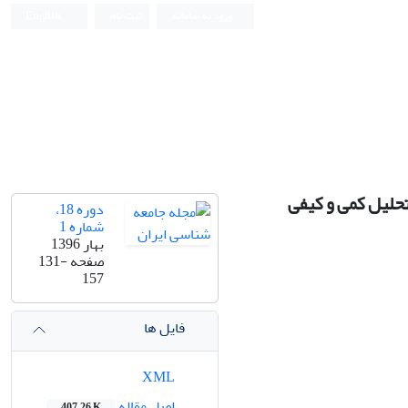
ورود به سامانه
ثبت نام
English
تحلیل کمی و کیفی
دوره 18،
شماره 1
بهار 1396
صفحه
131-
157
فایل ها
XML
اصل مقاله
407.26 K