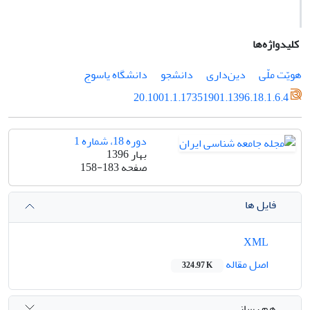
کلیدواژه‌ها
هویّت ملّی
دین‌داری
دانشجو
دانشگاه یاسوج
20.1001.1.17351901.1396.18.1.6.4
دوره 18، شماره 1
بهار 1396
صفحه
158-183
فایل ها
XML
اصل مقاله
324.97 K
هم رسانی