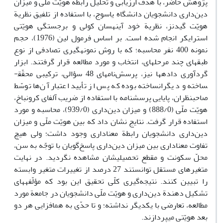
پژوهش حاضر، با هدف ارزیابی و تحلیل رابطة هویّت ملّی و میزان
دین‌داری دانشجویان دانشگاه یاسوج، با استفاده از تلفیق نظریة
هویّت گیدنز، نظریة خود آینه­­سان کولی و برجستگی هویّتی
استرایکر انجام شده است. بر اساس فرمول لین (1976)، حجم
نمونه 400 نفر محاسبه؛ که با روش نمونه­گیری تصادفی از نوع
طبقه­ای چند مرحله­ای، انتخاب و مورد مطالعه قرار گرفتند. ابزار
گردآوری داده­ها نیز، پرسش‌نامه­ای 48 سؤالی، ترکیبی محقّق­
ساخته و دیگران­ساخته بوده که پس از تأیید اعتبار آن‌ها توسّط
صاحب­نظران، پایایی پرسشنامه­ با استفاده از ضریب آلفای کرونباخ،
هویّت ملّی (888/0) و میزان دین‌داری (939/0)، محاسبه و مورد
استفاده قرار گرفت. نتایج نشان داد که بین هویّت ملّی و میزان
دین‌داری دانشجویان رابطة معناداری وجود داشت؛ ولی هیچ
تفاوت معناداری بین میزان دین‌داری پاسخ‌گویان با توجّه به سن،
محلّ سکونت و مقطع تحصیلی­شان مشاهده نگردید. در نهایت
متغیرهای مستقل توانستند 27 درصد از تغییرات متغیر وابسته
را تبیین کنند. نتیجه‌گیری کلّی تحقیق این بود که مؤلّفه­های
تشکیل دهندة دین‌داری و هویّت ملّی دانشجویان در جامعة مورد
مطالعه، تعارضی با یکدیگر نداشته؛ و تا حدّی به هم­افزایی هر دو
بعد هویّتی می­پردازند.