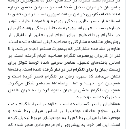
در تلگرام است. تلگرام در چند سال اخیر به محبوب­ترین برنامه
پیام­رسان در ایران تبدیل شده است و بنابراین تحقیق درباره
ابعاد مختلف کاربری در این برنامه ضروری است. در این تحقیق با
استفاده از بستر نظری زندگی روزمره و خصوصا نظرات شوتز
درباره زیست - جهان امر روزمره به تحلیل زندگی رومزه کاربران
در تلگرام پرداخته‌ایم. برای انجام این تحقیق از تلفیقی از
روش‌های مشاهده مشارکتی و مصاحبه کیفی استفاده شده است.
علاوه بر مشاهده مشارکتی که به­صورت مستمر انجام می‌شد، با 8
نفر از کاربران پرمصرف تلگرام مصاحبه انجام گرفته است. بر
اساس یافته‌های تحقیق، عناصر معرفی شده توسط شوتز برای
زیست جهان را برای تلگرام نیز در نظر گرفته شده است. یافته‌ها
نشان می‌دهد که مفهوم زمان در تلگرام تغییر کرده است و
همچنین "تو- جهت" و "ما - رابطه‌"ها ساده­تر شکل می‌گیرد.
همچنین، تلگرام بخشی از جهان بالقوه فرد را به جهان بالفعل
تبدیل کرده است و دایره ‌
هم­قطاران را نیز گسترانیده است. علاوه بر این­ها، تلگرام باعث
تغییر سطوح مختلف موقعیت­ها بر اساس میزان ربط­ شده و
موقعیت‌ها با میزان ربط کم را به موقعیت­های مربوط تبدیل کرده
است. این امر خود به پیش­روی آرام مردم عادی منجر شده که