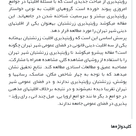
رؤیت­پذیری از مباحث جدیدی است که با مسئلۀ اقلیت­ها در جوامع
امروزی پیوند خورده است. گروه­های اقلیت به نوعی خواستار
رؤیت­پذیری بیشتر و به­رسمیت شناخته شدن در جامعه­اند. این
مقاله می­کوشد رؤیت­پذیری زرتشتیان به­عنوان یکی از اقلیت­های
دینی شهر تهران را مورد مطالعه قرار دهد.
پرسش اساسی این است که رؤیت­پذیری اقلیت زرتشتیان به­مثابه
یکی از سه اقلیت دینی قانونی در فضای عمومی شهر تهران چگونه
است؟ مقاله پیش­رو می­کوشد تا رؤیت­پذیری زرتشتیان شهر تهران
را با استفاده از روش­های مشاهده کلی، مشاهده همراه با مشارکت،
مصاحبه عمیق و مطالعات اسنادی مطالعه کند. نتایج تحقیق نشان
می­دهد که با توجه به چهار شاخص مکان، مناسک، رسانه­ها و
پوشش، زرتشتیان رؤیت­پذیری ندارند و در فضای عمومی شهر
تهران تقریبا دیده نمی­شوند و در نتیجه برخلاف اقلیت­های مذهبی
در جوامع دیگر مانند جوامع اروپایی، میل چندانی برای رؤیت­
پذیری در فضای عمومی جامعه ندارند.
کلیدواژه‌ها