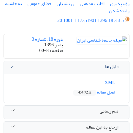
رؤیت­پذیری
اقلیت مذهبی
زرتشتیان
فضای عمومی
به حاشیه
رانده شدن
20.1001.1.17351901.1396.18.3.3.5
دوره 18، شماره 3
پاییز 1396
صفحه
60-85
فایل ها
XML
اصل مقاله
454.72 K
هم رسانی
ارجاع به این مقاله