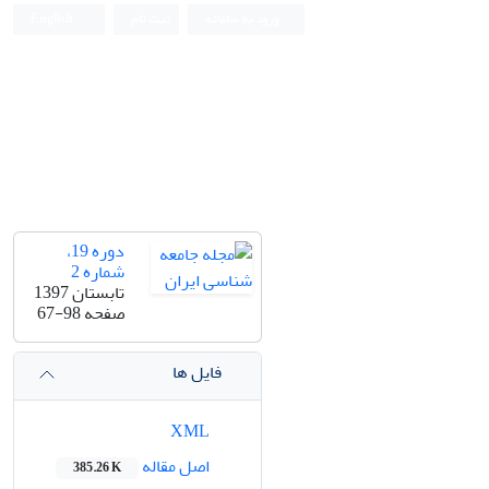
ورود به سامانه
ثبت نام
English
دوره 19،
شماره 2
تابستان 1397
صفحه
67-98
فایل ها
XML
اصل مقاله
385.26 K