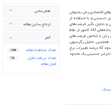
هم رسانی
های اقتصادی زنان به‌عنوان
ی جنسیتی و با استفاده از
ی و تحلیل تأثیر فرصت‌های
ارجاع به این مقاله
نابرابر جنسیتی بر مشارکت اقتصادی زنان می‌پردازد. برای آزمون فرضیات پژوهش از داده‌های 143 کشور از نقاط
اقتصادی زنان با شاخص فرصت‌های
آمار
ابر جنسیتی رابطه‌ای متوسط، مثبت و کاملاً معنی‌دار دارد (0.000 =SIG و 0.508= r). همچنین، تحلیل رگرسیون
خطی نشان می‌دهد که ابعاد فرصت‌های نابرابر جنسیتی (اقتصادی، آموزشی و سیاسی) حدود 42 درصد تغییرات نرخ
تعداد مشاهده مقاله
1,306
نابرابر جنسیتی یک محدود
تعداد دریافت فایل
718
اصل مقاله
یسک