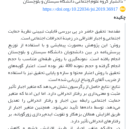
دانشیار گروه علوم اجتماعی دانشگاه سیستان و بلوچستان
https://doi.org/10.22034/jsi.2019.36917
چکیده
مقدمه: تحقیق حاضر در پی بررسی قابلیت تبیینی نظریة حمایت
اجتماعی و اجبار افتراقی در زمینة انحرافات اجتماعی است.
روش: این پژوهش به‌صورت پیمایشی و با استفاده از توزیع
پرسش‌نامه در بین دانشجویان دانشگاه سیستان و بلوچستان
انجام یافته است. نمونه‌گیری با روش طبقه‌ای متناسب با حجم
انجام گرفته و حجم نمونه 400 نفر بوده است. اعتبار گویه‌های
تحقیق با روش اعتبار محتوا و سازه و پایایی تحقیق نیز با استفاده
از ضریب آلفای کرونباخ ارزیابی شده است.
نتایج: نتایج حاصل از رگرسیون نشان می‌دهد که متغیر اجبار تأثیر
مثبت و معنی‌داری بر رفتار انحرافی دارد. اما این ادعا که متغیر
حمایت اجتماعی رابطه بین اجبار و رفتار انحرافی را تعدیل
می‌دهد، توسط داده‌ها تأیید نمی‌شود. همچنین متغیر اجبار از
طریق افزایش همالان بزهکار و تقویت ایده‌پردازی زورگویانه، بر
رفتارهای انحرافی تأثیر دارد.
در حالی­که متغیر اجبار از طریق افزایش خشم و کاهش