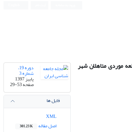
ورود به سامانه
ثبت نام
English
لعه موردی متاهلان شهر
دوره 19،
شماره 3
پاییز 1397
صفحه
29-53
فایل ها
XML
اصل مقاله
301.23 K