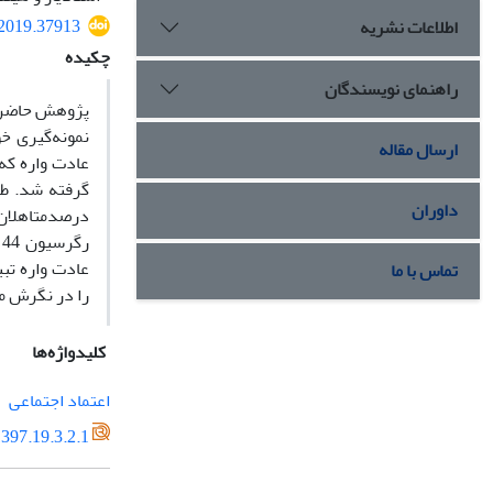
.2019.37913
اطلاعات نشریه
چکیده
راهنمای نویسندگان
نمونه‌گیری خو
ارسال مقاله
عادت واره که
داوران
ر
عادت واره تبی
تماس با ما
را در نگرش مت
کلیدواژه‌ها
اعتماد اجتماعی
397.19.3.2.1