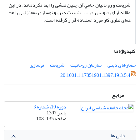
شریعت و روحانیان حامیِ آن چنین نقشی را ایفا نکرده­اند. در این
مقاله آرای دیویس در باب نسبت دین و نوسازی به‌منزله­ی را­ه­
نمای نظری کار مورد استفاده قرار گرفته است.
کلیدواژه‌ها
حصارهای دینی
سازمان روحانیت
شریعت
نوسازی
20.1001.1.17351901.1397.19.3.5.4
مراجع
دوره 19، شماره 3
پاییز 1397
صفحه
108-135
فایل ها