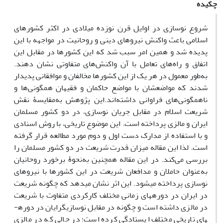
چکیده
شروع نوسازی در اوایل قرن نوزده میلادی در اکثر کشورهای
اسلامی باعث واکنش نیروهای دینی و روحانیت در مواجهه با این
پدیده شد و همین امر سبب شد که این کشورها در مقابل این
اتفاق و راه‌های تعامل با آن واکنش‌های متفاوتی نشان دهند.
به‌طور معمول در هر یک از این کشورها مخالفان و موافقانی پدیدار
شدند که مواضع­شان با مواضع حاکمان و فقیهان همگونی‌ها و
ناهمگونی‌های فراوانی داشته‌اند.این پژوهش به‌مقایسۀ نقش
شریعت اسلام در مقابل جریان نوسازی، در دو کشور مسلمان
ایران و مالزی پرداخته است. این موضوع تاریخی، با روش اسنادی
و با استفاده از مدارک دست اول و دوم مورد مطالعه قرار گرفته
است. لذا این مقاله میزان قدرت شریعت در دو کشور مسلمان را
بررسی می‌کند. در این مقاله همچنین به‌نحوۀ برخورد روحانیان
به‌عنوان حاملان و مدافعان شریعت در این کشورها با نیروهای
نوسازی پرداخته می­شود. این اثر نشان می­دهد که چگونه شریعت
در ایران در دوره­های زمانی مختلف کارکردی متفاوت با شریعت
در مالزی داشته است و چگونه در مقابل نوسازی­گرایان در دوره­
های تاریخی مختلف ایستادگی کرده است؛ در حالی که در مالزی