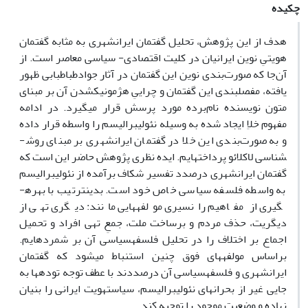
چکیده
هدف از این پژوهش، تحلیل گفتمان ایرانشهری به مثابه گفتمان
هویتیِ نوین ایرانیان در کلیت اقتصادی- سیاسی معاصر است. از
آن‌جا که صورت‌بندی نوین این گفتمان در آثار جوادطباطبابی ظهور
یافته، مفصل­بندی این گفتمان و چراییِ هژمونیک­شدن آن بر مبنای
متون نویسنده نام‌برده مورد پرسش قرار می­گیرد. در ادامه
مفهوم خلاِ ایجاد شده به وسیله نئولیبرالیسم را واسطه قرار داده
و به صورت‌بندی این خلا در گفتمان ایرانشهری بر مبنای روش­
شناسی لاکلائو پرداخته­ایم. ایده نظری پژوهش حاضر این است که
گفتمان ایرانشهری درصدد تفسیر شکاف برآمده از نئولیبرالیسم
به واسطه فلسفه ­سیاسی خاص خود است. بدین­ترتیب با بهره­
گیری از مفاهیم رانسیری مولفه­هایی مانند: دیگری تهی از
دیگریت، حذف مردم و برساخت ملت، جمعِ تهی افراد و تحمیل
اجماع بر اختلاف را در تحلیل فلسفه­سیاسی آن بر شمرده­ایم.
براساس مولفه­های فوق چنین استنباط می­شود که گفتمان
ایرانشهری و فلسفه­سیاسی آن درصددند با عطف توجه توده­ها به
جایی غیر از بحران­های نئولیبرالیسم، سیاست­هویت ایرانی را بنیان
نهاده و وضعیت موجود را توجیه کند.