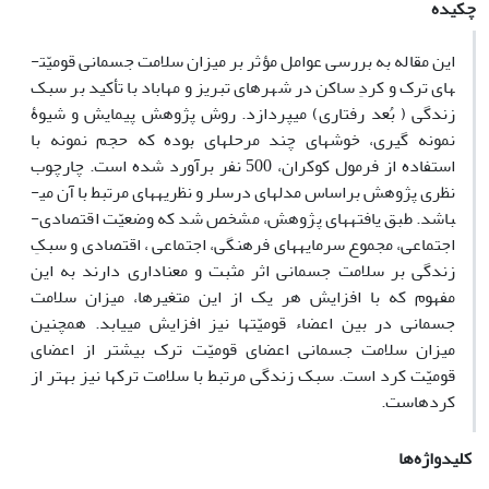
چکیده
این مقاله به بررسی عوامل مؤثر بر میزان سلامت جسمانی قومیّت­
های ترک و کردِ ساکن در شهرهای تبریز و مهاباد با تأکید بر سبک
زندگی ( بُعد رفتاری) می­پردازد. روش پژوهش پیمایش و شیوۀ
نمونه گیری، خوشه­ای چند مرحله­ای بوده که حجم نمونه با
استفاده از فرمول کوکران، 500 نفر برآورد شده است. چارچوب
نظری پژوهش براساس مدل­های درسلر و نظریه­های مرتبط با آن می­
باشد. طبق یافته­های پژوهش، مشخص شد که وضعیّت اقتصادی-
اجتماعی، مجموع سرمایه­های فرهنگی، اجتماعی ، اقتصادی و سبکِ
زندگی بر سلامت جسمانی اثر مثبت و معناداری دارند به این
مفهوم که با افزایش هر یک از این متغیرها، میزان سلامت
جسمانی در بین اعضاء قومیّت­ها نیز افزایش می­یابد. همچنین
میزان سلامت جسمانی اعضای قومیّت ترک بیشتر از اعضای
قومیّت کرد است. سبک زندگی مرتبط با سلامت ترکها نیز بهتر از
کردهاست.
کلیدواژه‌ها