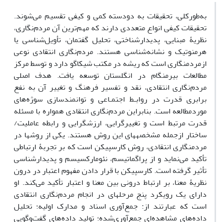
به‌طورکلی، تحقیقات به دودسته کمی و کیفی تقسیم می‌شوند.
تحقیقات کیفی انواع متعددی دارند که مهم‌ترین آن مردم‌نگاری،
نظریۀ مبنایی، پدیدارشناختی، تحلیل گفتمان، تأویل‌شناسی یا
هرمنوتیک و نشانه‌شناسی هستند. مردم‌نگاری انتقادی نوعی
ازمردم­نگاری است که ریشه در مکتب شیکاگو دارد و توسط مرکز
مطالعات بیرمنگام در انگلستان توسعه‌ یافت. هدف اصلی
مردم‌نگاری انتقادی، نقد و تفسیر فرهنگ و تغییر آن به نفع
برابری قدرت در روابـط اجتمـاعی و توانمندسازی سوژه‌های
موردمطالعه است. بنابراین مردم‌نگاری انتقادی همواره با مسئله
قدرت مرتبط است و تغییرگرایی، ارزش­گرایی و رابطه عاملیت/
ساختار ازجمله مشخصه­های این روش هستند. یکی از روش­ها در
مردم­نگاری انتقادی، روش کارسپیکن است که بر‌ تجربۀ ارتباطی
تأکید‌ می‌نماید و از پراگماتیسم، نئومارکسیسم و پدیدارشناسی
تأثیر گرفته است. کارسپیکن با قرار دادن مفهوم اعتبار در درون
نظریۀ معنا، بر ارتباط درونی بین معنا و اعتبار تأکید‌ می‌کند. او
دارای یک رویکرد پنج مرحله­ای در انجام مردم‌نگاری انتقادی
است که عبارتند از: جمع‌آوری اسناد و مدارک اولیه؛ تحلیل
داده‌های مشاهده‌ای جمع‌آوری‌شده؛ تولید داده‌های گفت‌وگویی