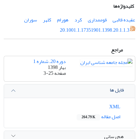
کلیدواژه‌ها
عقیده قالبی
قوم­مداری
کرد
هورام
کلهر
سوران
20.1001.1.17351901.1398.20.1.1.3
مراجع
دوره 20، شماره 1
بهار 1398
صفحه
3-25
فایل ها
XML
اصل مقاله
264.79 K
هم رسانی