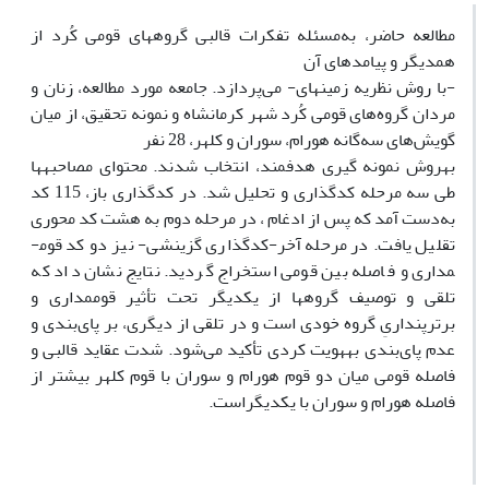
مطالعه حاضر، به‌مسئله تفکرات قالبی گروه­های قومی کُرد از
همدیگر و پیامدهای آن
-با روش نظریه زمینه­ای- می‌پردازد. جامعه مورد مطالعه، زنان و
مردان گروه‌های قومی کُرد شهر کرمانشاه و نمونه تحقیق، از میان
گویش‌های سه‌گانه هورام، سوران و کلهر، 28 نفر
به­روش نمونه گیری هدفمند، انتخاب شدند. محتوای مصاحبه­ها
طی سه مرحله کدگذاری و تحلیل شد. در کدگذاری باز، 115 کد
به‌دست آمد که پس از ادغام ، در مرحله دوم به هشت کد محوری
تقلیل یافت. در مرحله آخر-کدگذاری گزینشی- نیز دو کد قوم­
مداری و فاصله بین قومی استخراج گردید. نتایج نشان داد که
تلقی و توصیف گروه­ها از یکدیگر تحت تأثیر قوم­مداری و
برترپنداریِ گروه خودی است و در تلقی از دیگری، بر پای‌بندی و
عدم پای‌بندی به­هویت کردی تأکید می‌شود. شدت عقاید قالبی و
فاصله قومی میان دو قوم هورام و سوران با قوم کلهر بیش­تر از
فاصله هورام و سوران با یکدیگراست.