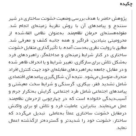
چکیده
پژوهش حاضر با هدف بررسی وضعیت خشونت ساختاری در شهر
سنندج و پیامدهای آن با روش نظریة زمینه‌ای انجام شد.
مقوله‌هسته‌ای
حرمان ‌نظام‌مند
به‌عنوان نظامی القاء‌شده از
محرومیتی بنیادین، فراگیر و همه جانبه کشف و معرفی شد.
مطابق با روایت نظری به‌دست آمده، با تأثیرگذاری متقابل خشونت
ساختاری در کنار شرایط زمینه‌ای و مداخله‌گر، راهبردهای فرد
به‌شکل تلاش برای سازگاری، تغییر شرایط و یا انحراف ظاهر شده
و در مقابل، جامعه به‌راهبردهای مقابله‌ای خود جهت کنترل افراد
منحرف متوسل می‌شود. نتیجه آن، شکل‌گیری پیامدهای اقتصادی
شامل تشدید فقر، بیکاری، گرسنگی و شرایط سخت معیشتی و
پیامدهای اجتماعی شامل طرد اجتماعی، گرایش به‌تکرار جرم و
آسیب‌دیدگی خانواده است که در چهارچوبی ازحرمان نظام‌مند
عمل می‌نمایند. بنابراین، عاملیت فرد و تلاش او برای واکنش
درمقابل خشونت ساختاری عملاً به‌عاملی تبدیل می‌گردد که
ساختار، خشونت خود را شدیدتر و گسترده‌تر ازگذشته اعمال
نماید.