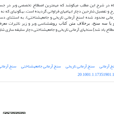
وتاه در شرح این مطلب می­کوشد که مهم­ترین اصطلاح تخصصی وبر در جس
ح و تفصیل شارحین دچار ابهام­های فراوانی گردیده است، به­گونه­ای که نه ف
مانی محدود شده (سنخ آرمانی تاریخی و جامعه­شناختی)، به استثنای د
­شناسی وبر و زیر تاثیرات معر
 یا سه سنخ، برخلاف متن کتاب روش
لاح یاد شد] سنخ­های آرمانی تاریخی و جامعه­شناختی دچار سلیقه­ سازی 
خ آرمانی
سنخ آرمانی تاریخی
سنخ آرمانی جامعه­شناختی
سنخ آرمانی
20.1001.1.17351901.1