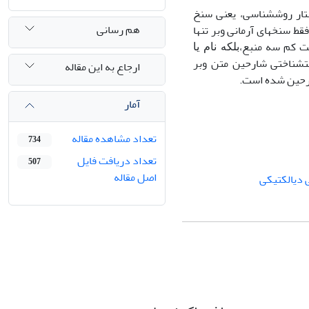
تار روش­شناسی، یعنی سنخ
هم رسانی
قط سنخ­های آرمانی وبر تنها
ست کم سه منبع،
بلکه نام یا
فت­شناختی شارحین متن وبر
ارجاع به این مقاله
شارحین شده است.
آمار
تعداد مشاهده مقاله
734
تعداد دریافت فایل
507
اصل مقاله
 دیالکتیکی