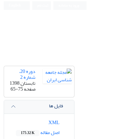
ورود به سامانه
ثبت نام
English
دوره 20،
شماره 2
تابستان 1398
صفحه
65-75
فایل ها
XML
اصل مقاله
175.32 K