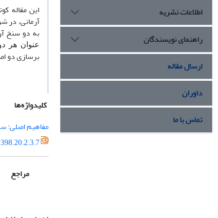
این مقاله­ ک
اطلاعات نشریه
آرمانی، در شر
به دو سنخ آر
راهنمای نویسندگان
عنوان هر دو
برسازی دو اصط
ارسال مقاله
داوران
کلیدواژه‌ها
تماس با ما
مفاهیم اصلی: سن
398.20.2.3.7
مراجع