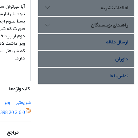
آیا می‌توان 
اطلاعات نشریه
نبود بل آثار
بسط علوم اجت
راهنمای نویسندگان
صورت که شریعت
دوم از پرداخ
ارسال مقاله
وبر داشت که 
که شریعتی بر
دارد.
داوران
تماس با ما
کلیدواژه‌ها
شریعتی
وبر
398.20.2.6.0
مراجع