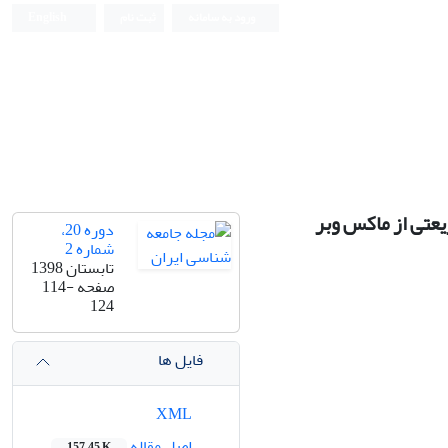
ورود به سامانه
ثبت نام
English
یعتی از ماکس وبر
دوره 20،
شماره 2
تابستان 1398
صفحه
114-
124
فایل ها
XML
اصل مقاله
157.45 K