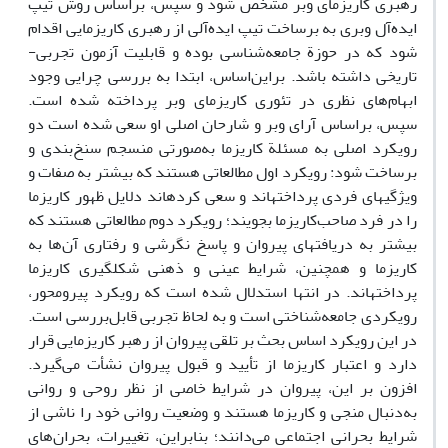
رهبری کاریزمای وبر مشخص شود و سپس، براساس روش تیپ
ایده‌آل وبری به برساخت تیپ ایده‌آلی از رهبری کاریزمایی اقدام
شود که در حوزة جامعه‌شناسی بوده و قابلیت آزمون تجربی-
تاریخی داشته باشد. براین‌اساس، ابتدا به بررسی چرایی وجود
ابهام‌های نظری در تئوری کاریزمای وبر پرداخته شده است.
سپس، براساس آرای وبر و شارحان اصلی او سعی شده است دو
رویکرد اصلی به مسئلة کاریزما به‌صورتی منسجم سنخ‌بندی و
برساخت شود: رویکرد اول مطالعاتی هستند که بیشتر به صفات و
ویژگی‏های فردی پرداخته‏اند و سعی کرده‏اند دلایل ظهور کاریزما
را در فرد صاحب‌کاریزما بجویند؛ رویکرد دوم مطالعاتی هستند که
بیشتر به دریافت‏های پیروان و پاسخ نگرشی و رفتاری آن‌ها به
کاریزما و همچنین، شرایط عینی و ذهنی شکل‏گیری کاریزما
پرداخته‏اند. در انتها استدلال شده است که رویکرد پیرومحور،
رویکردی جامعه‌شناختی است و به لحاظ تجربی قابل‌بررسی است.
در این رویکرد اساس بحث بر تلقی پیروان از رهبر کاریزمایی قرار
دارد و اعتبار کاریزما از تأیید و قبول پیروان نشأت می‌گیرد.
افزون بر این، پیروان در شرایط خاصی از نظر روحی و روانی
به‌دنبال منجی و کاریزما هستند و وضعیت روانی خود را ناشی از
شرایط بحرانی اجتماعی می‌دانند؛ بنابراین، تغییرات، بحران‌های