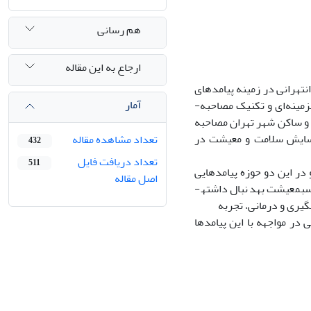
هم رسانی
ارجاع به این مقاله
تهرانی در زمینه پیامدهای
آمار
همه­گیری کرونا در بعد سلامت و معیشت صورت گرفته است. به این­منظور از روش نظریه­زمینه‌ای و تکنیک مصاحبه­
 اساس نمونه‌گیری­هدفمند با 15 زن و مرد شاغل و ساکن شهر تهران مصاحبه
فرسایش سلامت و معیشت در
تعداد مشاهده مقاله
432
تعداد دریافت فایل
511
 در این دو حوزه پیامدهایی
اصل مقاله
­معیشت به­دنبال داشته­
گیری و درمانی، تجربه
 در مواجهه با این پیامدها