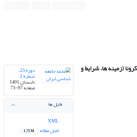
ورود به سامانه
ثبت نام
English
ونا (زمینه ها، شرایط و
دوره 23،
شماره 2
تابستان 1401
صفحه
73-97
فایل ها
XML
اصل مقاله
1.75 M