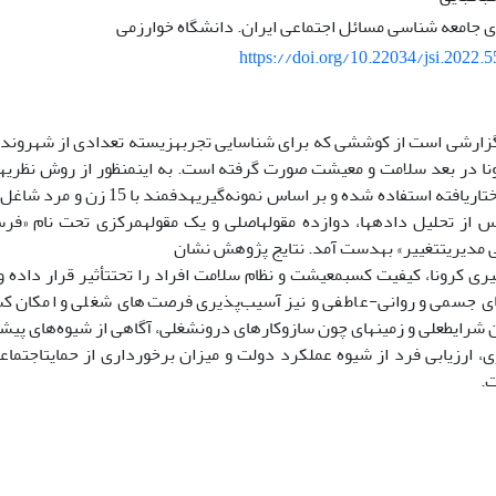
جامعه شناسی مسائل اجتماعی ایران. دانشگاه خوارزمی
https://doi.org/10.22034/jsi.2022.
زارشی است از کوششی که برای شناسایی تجربه­زیسته تعدادی از شهروندان­
عمیق­­ نیمه­ساختاریافته استفاده شده و بر
از تحلیل داده­ها، دوازده مقوله­اصلی و یک مقوله­مرکزی تحت نام «
ی مدیریت­تغییر» به­دست آمد. نتایج پژوهش نشان
ری کرونا، کیفیت کسب­معیشت و نظام سلامت افراد را تحت­تأثیر قرار داده و
جسمی و روانی-عاطفی و نیز آسیب‌پذیری فرصت‌های شغلی و امکان کسب
رایط­علی و زمینه­ای چون سازوکارهای درون­شغلی، آگاهی از شیوه‌های پیش
ی، ارزیابی فرد از شیوه عملکرد دولت و میزان برخورداری از حمایت­اجتماعی
ت.