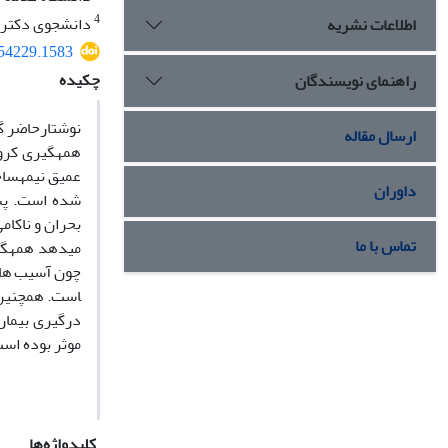
4
دانشجوی دکتری 
اطلاعات نشریه
554229.1583
چکیده
راهنمای نویسندگان
نوشتارحاضر گ
ارسال مقاله
داوران
شده است. پس 
بحران و ناکام
تماس با ما
می­دهد همه­گی
چون آسیب‌های 
است. همچنین ش
درگیری ­بیمار
موثر بوده ­اس
کلیدواژه‌ها