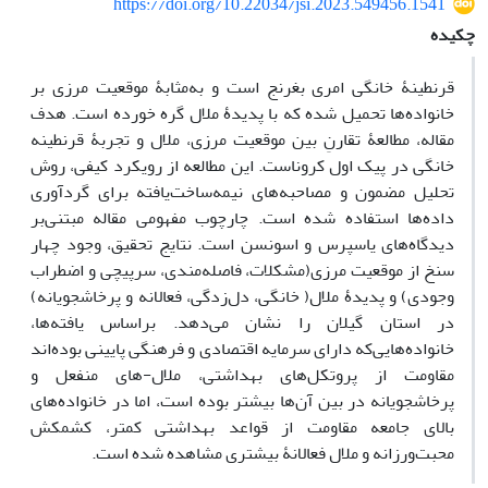
https://doi.org/10.22034/jsi.2023.549456.1541
چکیده
قرنطینۀ خانگی امری بغرنج است و به‌مثابۀ موقعیت مرزی بر
خانواده‌ها تحمیل شده که با پدیدۀ ملال گره خورده است. هدف
مقاله، مطالعۀ تقارنِ بین موقعیت مرزی، ملال و تجربۀ قرنطینه
خانگی در پیک اول کروناست. این مطالعه از رویکرد کیفی، روش
تحلیل مضمون و مصاحبه‌های نیمه‌ساخت‌یافته برای گردآوری
داده‌ها استفاده شده است. چارچوب ‌مفهومی مقاله مبتنی‌بر
دیدگاه‌های یاسپرس و اسونسن است. نتایج تحقیق، وجود چهار
سنخ از موقعیت‌ مرزی(مشکلات، فاصله‌مندی، سرپیچی و اضطراب
وجودی) و پدیدۀ ملال( خانگی، دل‌زدگی، فعالانه و پرخاشجویانه)
در استان گیلان را نشان می‌دهد. براساس یافته‌ها،
خانواده‌هایی‌که دارای سرمایه اقتصادی و فرهنگی پایینی بود‌ه‌اند
مقاومت از پروتکل‌های بهداشتی، ملال-های منفعل و
پرخاشجویانه در بین آن‌ها بیشتر بوده است، اما در خانواده‌های
بالای جامعه مقاومت از قواعد بهداشتی کمتر، کشمکش
محبت‌ورزانه و ملال فعالانۀ بیشتری مشاهده شده است.