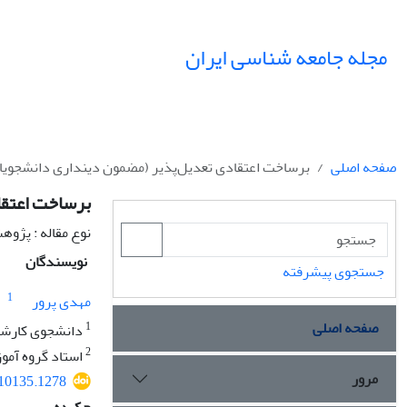
مجله جامعه شناسی ایران
صفحه اصلی
برساخت اعتقادی تعدیل‌پذیر (مضمون دینداری دانشجویان
برساخت اعتقا
نوع مقاله : پژو
نویسندگان
جستجوی پیشرفته
1
مهدی پرور
صفحه اصلی
1
دانشجوی کارشن
2
استاد گروه آمو
مرور
110135.1278