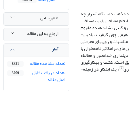
عه مذهب دانشگاه شیراز چه
هم رسانی
جایگاهی از نظر مضمونی دارد؟»، استفاده از روش تحلیل مضمون با نمونه‌گیری هدفمند و انجام مصاحبه­های نیم­ساخت­
صاحبه شفاهی و کتبی نشان­دهنده مفهوم
ارجاع به این مقاله
«برساخت اعتقادی تعدیل پذیر» در نگاه دانشجویان است. همچنین، مضمون نهایی با مفاهیمی چون کیفیت نهادینه­
 مناسبات و رویه­های معرفتی
‌های فرامکانی ناهمخوان با
آمار
 دینداری خدا­محور و مغالطه
یق است. کشف و به­کارگیری
تعداد مشاهده مقاله
8,321
[2]
ری
» یک ابتکار در زمینه­
تعداد دریافت فایل
3,009
اصل مقاله