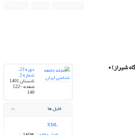
ورود به سامانه
ثبت نام
English
ه شیراز) •
دوره 23،
شماره 2
تابستان 1401
صفحه
122-
140
فایل ها
XML
اصل مقاله
1.65 M