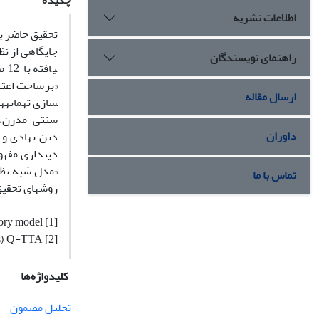
چکیده
اطلاعات نشریه
تحقیق حاضر ب
راهنمای نویسندگان
ارسال مقاله
سازی ته­مایه­
سنتی­-­مدرن، 
داوران
دین نهادی و ت
دینداری مفهو
«مدل شبه نظ
تماس با ما
روش­های تحقی
[1] Quasi-theory model
[2] Quasi-theory of thematic analysis) Q-TTA(
کلیدواژه‌ها
تحلیل مضمون