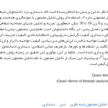
ا نظر به این پرسش به انجام رسیده است که «دینداری نزد دانشجویان شی
یافته با 12 مرد و 8 زن 18 تا 30 سال، جمع­آوری، تجزیه­ و تحلیل متن­های م
های دینداری، کیفیت گرایش­ به رویه­های راحت­طلبانه مادی، کیفیت تجربیات از
کیفیت مواجهه با قدرت ارزش‌های دین نهادی، کیفیت مواجهه با ابزار و ارزش
أکید بر اعتقادها و باورها، بازتعریف مبانی اعتقادی، دینداری انسان­محور،
م پردازی شده است. علاوه بر این، نوآوری این تحقیق در زمینه روش تحق
[1]
ری
» و پیشنهاد این سبک از تحلیل مضمون با نام «تحلیل مضمون شبه نظ
ق کیفی است.
تحلیل مضمون شبه نظری
دین
دینداری