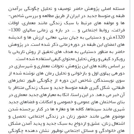
مسئله اصلی پژوهش حاضر توصیف و تحلیل چگونگی برآمدن
طبقه ­ی متوسط جدید در ایران از طریق مطالعه و بررسی شاخص­
ها و مولفه­ های مرتبط با سبک زندگی مانند معماری، اوقات
فراغت، روابط اجتماعی و ... در بازه­ ی زمانی سالهای 1300-
1320ه.ش و دستیابی به جهان بینی، معانی، ارزش­ ها و اندیشه
های اعضای این طبقه در دوره­ زمانی ذکر شده است. در پژوهش
حاضر به منظور دستیابی به هدف های تحقیق از روش­ تاریخی با
رویکرد کیفی و روش تحلیل محتوای کیفی استفاده شده است.
بر اساس یافته ­های این پژوهش، تحولات معماری و شهرسازی در
دوره­ی پهلوی اول و بازخوانی و تحلیل رمان های نوشته شده از
سوی نویسندگان شاخص این دوره از چگونگی ظهور تمایزهای
طبقاتی، شکل ­گیری طبقه­ متوسط جدید و سبک زندگی متناظر با
آن خبر می دهد. در این راستا، اتکا به معیارهای جدید معماری در
بنای ساختمان­ های عمومی و خصوصی و امکانات و فضاهای جدید
شهری مانند سینما­ها، کافه­ ها و مغازه­ ها در کنار برجسته شدن
موضوع هایی مانند حضور زنان در زندگی اجتماعی، تحصیل و
اشتغال زنان، عشق و ازدواج به سبک جدید و پدید آمدن مشکل
های خانوادگی و مسائل اجتماعی نوظهور نشان­ دهنده چگونگی