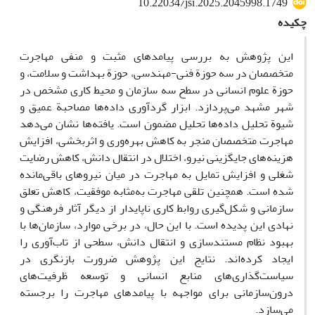
10.22034/jsi.2025.2045998.1749
چکیده
این پژوهش به بررسی پیامدهای مثبت و منفی مهاجرت
متخصصان در سه حوزة فنی-مهندسی، حوزة بهداشت و سلامت، و
حوز
ة
علوم انسانی در سطح سه سازمان و محیط کاری مشخص در
شهر مشهد
می‌پردازد. ابزار گرد‌آوری داده‌ها مصاحبة عمیق و
شیو
ة
تحلیل داده‌ها تحلیل مضمون است. یافته‌ها نشان می‌دهد
مهاجرت متخصصان منجر به کاهش بهره‌وری و اثربخشی، افزایش
هزینه‌های جایگزینی نیرو، اختلال در انتقال دانش، کاهش رضایت
شغلی و افزایش تمایل به مهاجرت در میان نیروهای باقی‌مانده
شده است. همچنین تلقی مهاجرت به‌مثابه موفقیت، کاهش تعلق
سازمانی و شکل‌گیری روابط کاری ناپایدار از دیگر آثار فرهنگی و
نهادی این پدیده است. با این حال، در برخی موارد، سازمان‌ها با
بهبود نظام مستندسازی و انتقال دانش، سطحی از تاب‌آوری را
ایجاد کرده‌اند. نتایج این پژوهش ضرورت بازنگری در
سیاست‌گذاری‌های منابع انسانی و توسعه ظرفیت‌های
درون‌سازمانی برای مواجهه با پیامدهای مهاجرت را برجسته
می‌سازد.