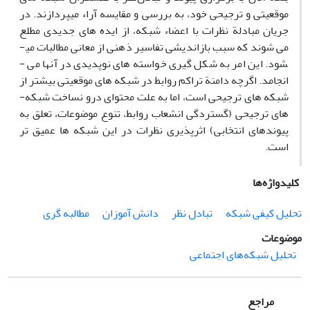
موقعیتی و ترجیحی خود، به بررسی و مقایسه آراء می­پردازند. در
جریان مبادلة نظرات با اعضاء شبکه، از ایده های جدیدی مطلع
می ­شوند که سبب بازاندیشی تفاسیر ذهنی از معانی مطالبات می­
شود. این امر به شکل­ گیری خواسته ­های نوپدیدی در آن­ها می ­
انجامد. اگرچه دامنة تراکم روابط در شبکه­ های موقعیتی بیشتر از
شبکه­ های ترجیحی است، اما به علت محتوای درو ن­ساخت شبکه­
های ترجیحی (گستردگی انشعاب روابط، تنوع موضوعات، تعلق به
پیوندهای انتخابی) اثرپذیری نظرات در این شبکه­ ها عمیق­ تر
است.
کلیدواژه‌ها
تحلیل کیفی شبکه
تبادل ­نظر
دانش ­آموزان
مطالبه ­گری
موضوعات
تحلیل شبکه‌های اجتماعی
مراجع