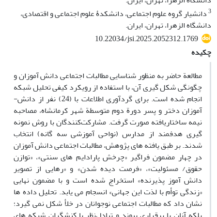
دانشگاه الزهرا، تهران، ایران.
3
دانشیار گروه علوم اجتماعی، دانشکدۀ علوم اجتماعی و اقتصادی،
دانشگاه الزهرا، تهران، ایران.
10.22034/jsi.2025.2052312.1769
چکیده
مطالعة حاضر به منظور شناسایی مطالبات اجتماعی دانش ­آموزان و
چگونگی شکل­ گیری آن، با استفاده از رویکرد کیفی تحلیل شبکه
انجام شده است. برای گردآوری اطلاعات با (24) نفر از دانش­
آموزان دختر و پسر دور
ة
دوم متوسطة شهر کرمانشاه،
مصاحبه
نیمه ­ساختار­یافته صورت گرفت. مشارکت‌کنندگان با روش نمونه
­گیری هدفمند از مدارس (نواحی آموزشی سه­ گانه) ­انتخاب
شدند. بر طبق یافته­ های پژوهش، مطالبات اجتماعی دانش ­آموزان
در چهار مضمون فراگیر «چرخش پارادایم­ های سنتی»، «توازن
حقوق/ مسئولیت»، «فرصت دیده شدن» و «رهایی از تصویر
دانش ­آموز پذیرنده» استخراج شده است و با مضمون نهایی
«زندگی توأم با لذت این جهانی» انسجام می ­یابد. تحلیل داده­ ها
نشان داد که مطالبات اجتماعی نوجوانان در خلأ شکل نمی­ گیرد؛
بلکه آنان با برقراری پیوند و تبادل‌نظر با کنشگران شبکه­ های