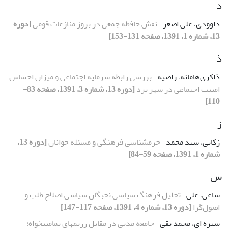
د
داوودی، علی اصغر
نقش حافظه جمعى در بروز منازعات قومى
[دوره
13، شماره 1، 1391، صفحه 131-153]
ذ
ذاکری‌هامانه، راضیه
بررسی رابطه سرمایه اجتماعی و میزان احساس
امنیت اجتماعی در شهر یزد
[دوره 13، شماره 3، 1391، صفحه 83-
110]
ز
زکایی، سید محمد
جرمشناسى فرهنگى و مسئله جوانان
[دوره 13،
شماره 1، 1391، صفحه 59-84]
س
ساعی، علی
تحلیل فرهنگ سیاسی نخبگان سیاسی اصلاح طلب و
اصول‌گرا
[دوره 13، شماره 4، 1391، صفحه 117-147]
سبزه ای، محمد تقی
جامعه مدنى در مقابل رژیمهاى تمامیتخواه؛