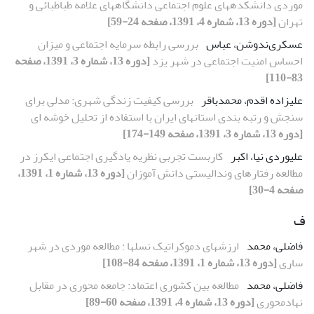
موردی دانشکده‏های علوم اجتماعی دانشگاه‎ها‎ی علامه طباطبائی و
تهران
[دوره 13، شماره 4، 1391، صفحه 24-59]
عسکری‌ندوشن، عباس
بررسی رابطه سرمایه اجتماعی و میزان
احساس امنیت اجتماعی در شهر یزد
[دوره 13، شماره 3، 1391، صفحه
83-110]
علیزاده اقدم، محمدباقر
بررسی کیفیت زندگی شهری: مدلی برای
سنجش و رتبه بندی استان‏ها‏ی ایران با استفاده از تحلیل خوشه ‏ای
[دوره 13، شماره 3، 1391، صفحه 149-174]
علیوردی نیا، اکبر
کاربست تجربى نظریه یادگیرى اجتماعى ایکرز در
مطالعه رفتارهاى وندالیستى دانش آموزان
[دوره 13، شماره 1، 1391،
صفحه 4-30]
ف
فاضلى، محمد
ارزشهاى دموکراتیک نسلها : مطالعه موردى در شهر
سارى
[دوره 13، شماره 1، 1391، صفحه 84-108]
فاضلی، محمد
مطالعه بین کشوری اعتماد: جامعه محوری در مقابل
نهادمحوری
[دوره 13، شماره 4، 1391، صفحه 60-89]