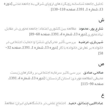
تحلیل جامعه شناسانه رویکردهاى اروپاى شرقى به جامعه مدنى
[دوره
13، شماره 1، 1391، صفحه 110-130]
ش
شارع پور، محمود
مطالعه بین کشوری اعتماد: جامعه محوری در مقابل
نهادمحوری
[دوره 13، شماره 4، 1391، صفحه 60-89]
شهریارى، مرضیه
بررسى تأثیر محرکهاى تنشزا و حمایت اجتماعى در
خانواده بر تعارض خانواده با کار
[دوره 13، شماره 1، 1391، صفحه 32-
58]
ص
صالحی، صادق
برر سی تاثیر سرمایه اجتماعی بر رفتارهای زیست
محیطی (مطالعه موردی: استان کردستان)
[دوره 13، شماره 4، 1391،
صفحه 90-115]
ع
عباداللهی چنذانق، حمید
اجتماع علمی در دانشگاه‎ها‎ی ایران: مطالعۀ