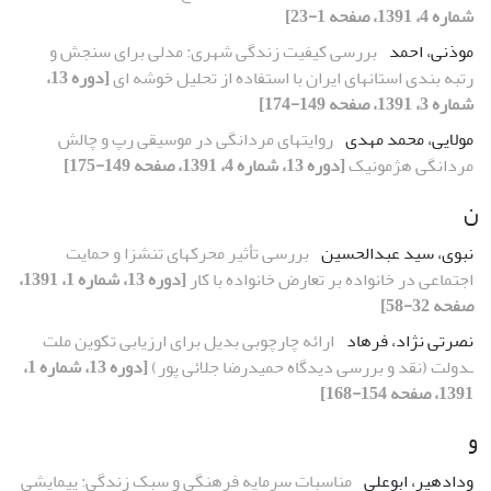
شماره 4، 1391، صفحه 1-23]
موذنی، احمد
بررسی کیفیت زندگی شهری: مدلی برای سنجش و
رتبه بندی استان‏ها‏ی ایران با استفاده از تحلیل خوشه ‏ای
[دوره 13،
شماره 3، 1391، صفحه 149-174]
مولایی، محمد مهدی
روایت‏های مردانگی در موسیقی رپ و چالش
مردانگی هژمونیک
[دوره 13، شماره 4، 1391، صفحه 149-175]
ن
نبوى، سید عبدالحسین
بررسى تأثیر محرکهاى تنشزا و حمایت
اجتماعى در خانواده بر تعارض خانواده با کار
[دوره 13، شماره 1، 1391،
صفحه 32-58]
نصرتى نژاد، فرهاد
ارائه چارچوبى بدیل براى ارزیابى تکوین ملت
ـدولت (نقد و بررسى دیدگاه حمیدرضا جلائى پور)
[دوره 13، شماره 1،
1391، صفحه 154-168]
و
ودادهیر، ابوعلی
مناسبات سرمایه فرهنگی و سبک زندگی: پیمایشی