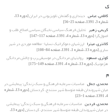
ک
کاظمی، عباس
دین‏داری و گفتمان تلویزیونی در ایران
[دوره 13،
شماره 3، 1391، صفحه 25-56]
کریمی، زهیر
تحلیل فرهنگ سیاسی نخبگان سیاسی اصلاح طلب و
اصول‌گرا
[دوره 13، شماره 4، 1391، صفحه 117-147]
کلانترى، میترا
ارزشهاى دموکراتیک نسلها : مطالعه موردى در شهر
سارى
[دوره 13، شماره 1، 1391، صفحه 84-108]
کوثری، مسعود
روایت‏های مردانگی در موسیقی رپ و چالش مردانگی
هژمونیک
[دوره 13، شماره 4، 1391، صفحه 149-175]
م
محمدی، جمال
مناسبات سرمایه فرهنگی و سبک زندگی: پیمایشی در
میان شهروندان طبقه متوسطِ شهر سنندج، کردستان
[دوره 13، شماره
4، 1391، صفحه 1-23]
محمدی، فردین
مناسبات سرمایه فرهنگی و سبک زندگی: پیمایشی
در میان شهروندان طبقه متوسطِ شهر سنندج، کردستان
[دوره 13،