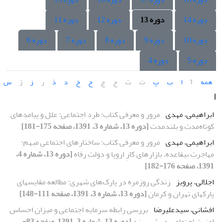
دوره 14
دوره 13
دوره 12
دوره 11
دوره 10
دوره 9
دوره 8
دوره 7
دوره 6
دوره 5
دوره 4
همه
آ
ا
ب
پ
ت
ث
ج
چ
ح
خ
د
ذ
ر
ز
ژ
س
ا
ابراهیمی، مهدی
مرور و معرفی کتاب: طرد اجتماعی: علل و پیامدهای
کوتاه‌مدت و بلندمدت
[دوره 13، شماره 3، 1391، صفحه 175-181]
ابراهیمی، مهدی
مرور و معرفی کتاب: ساختارهای اجتماعیِ مبهم؛
مهاجرتِ بی‎قاعده، بازارهای کارِ اروپا و دولت رفاه
[دوره 13، شماره 4،
1391، صفحه 176-182]
اجلالی، پرویز
زندگی روزمره در پارک‌های شهری: مطالعه مقایسه‎ای
پارک‏های تهران و کرمان
[دوره 13، شماره 3، 1391، صفحه 111-148]
افشانی، سیدعلیرضا
بررسی رابطه سرمایه اجتماعی و میزان احساس
امنیت اجتماعی در شهر یزد
[دوره 13، شماره 3، 1391، صفحه 83-