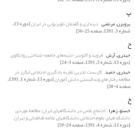
پ
پرویزن، مرتضی
دین‏داری و گفتمان تلویزیونی در ایران
[دوره 13،
شماره 3، 1391، صفحه 25-56]
ح
حیدری، آرش
فروید و آلتوسر: جنبه‌های جامعه-شناختی روان‏کاوی
[دوره 13، شماره 3، 1391، صفحه 3-24]
حیدری، حمید
کاربست تجربى نظریه یادگیرى اجتماعى ایکرز در
مطالعه رفتارهاى وندالیستى دانش آموزان
[دوره 13، شماره 1، 1391،
صفحه 4-30]
خ
خستو، زهرا
اجتماع علمی در دانشگاه‎ها‎ی ایران: مطالعۀ موردی
دانشکده‏های علوم اجتماعی دانشگاه‎ها‎ی علامه طباطبائی و تهران
[دوره 13، شماره 4، 1391، صفحه 24-59]