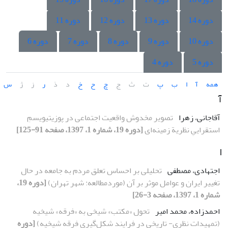
دوره 14
دوره 13
دوره 12
دوره 11
دوره 10
دوره 9
دوره 8
دوره 7
دوره 6
دوره 5
دوره 4
همه
آ
ا
ب
پ
ت
ث
ج
چ
ح
خ
د
ذ
ر
ز
ژ
س
آ
آقاجانی، زهرا
تصویر مخدوش واقعیت اجتماعی در پوزیتیویسمِ
استقراییِ نظریة زمینه‌ای
[دوره 19، شماره 1، 1397، صفحه 91-125]
ا
اجتهادی، مصطفی
تحلیلی بر احساس تعلق مردم به جامعه در حال
تغییر ایران و عوامل موثر بر آن (موردمطالعه: شهر تهران)
[دوره 19،
شماره 1، 1397، صفحه 3-26]
احمدزاده، محمد امیر
تحول «مکتب» شیخی به «فرقه» شیخیه
(تمهیدات نظری- تاریخی در فرایند شکل‌گیری فرقه شیخیه)
[دوره