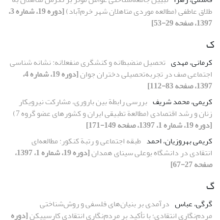
طلاق عاطفی (مطالعه موردی متاهلان شهر خرم‌آباد)
[دوره 19، شماره 3،
1397، صفحه 29-53]
ک
کرمانی، مهدی
تحصیل منضبطانه و کنشگری منفعلانه: نشانه شناسی
اجتماعی صف در تجربه‌تحصیلی دختران جوان
[دوره 19، شماره 4،
1397، صفحه 83-112]
کریمی، محمد شریف
بررسی رابطة بین باروری، مشارکت نیروی‎کار
زنان و رشد اقتصادی (مطالعة تطبیقی ایران و کشورهای عضو گروه 7)
[دوره 19، شماره 1، 1397، صفحه 149-171]
کریمی بهروزیان، احمد
طبقه اجتماعی و رتبة کنکور: مطالعه‌ای
انتقادی در دانشگاه بوعلی سینای همدان
[دوره 19، شماره 1، 1397،
صفحه 27-67]
گ
گرگی، عباس
درآمدی بر بنیان‌های فلسفی و روش‌شناختی
مردم‌نگاری انتقادی؛ با تأکید بر مردم‌نگاری انتقادی کارسپیکن
[دوره