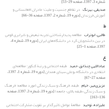
شماره 3، 1397، صفحه 29-53]
صدیقی، بهرنگ
در تقاطع جنسیت و ملیت: مادران افغانستانی و
آموزش فرزندان
[دوره 19، شماره 2، 1397، صفحه 36-66]
ط
طالبی، ابوتراب
مطالعه پدیدارشناختی تجربه تبعیض و نابرابری قومی
در بین دانشجویان کرد در دانشگاه‌های ایران
[دوره 19، شماره 4،
1397، صفحه 1-25]
ع
عباداللهی چنذانق، حمید
طبقه اجتماعی و رتبة کنکور: مطالعه‌ای
انتقادی در دانشگاه بوعلی سینای همدان
[دوره 19، شماره 1، 1397،
صفحه 27-67]
عزیزی‌مهر، خیام
طبقه، فرهنگ و سبک زندگی (مورد مطالعه: فرهنگ
و سبک زندگی «طبقه بالای» جامعه)
[دوره 19، شماره 3، 1397، صفحه
136-163]
علیزاده، توحید
مطالعۀ عوامل تاثیر‌گذار بر تقویت مشارکت اجتماعی