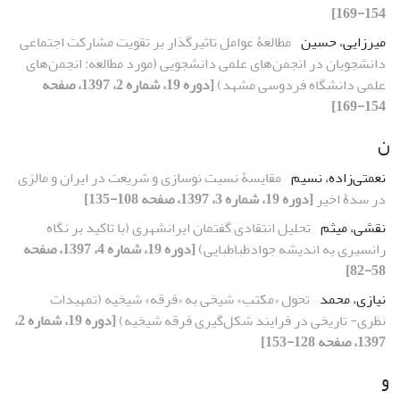
154-169]
میرزایی، حسین
مطالعۀ عوامل تاثیر‌گذار بر تقویت مشارکت اجتماعی
دانشجویان در انجمن‌های علمی دانشجویی (مورد مطالعه: انجمن‌های
علمی دانشگاه فردوسی مشهد)
[دوره 19، شماره 2، 1397، صفحه
154-169]
ن
نعمتی‌زاده، نسیم
مقایسۀ نسبت نوسازی و شریعت در ایران و مالزی
در سدۀ اخیر
[دوره 19، شماره 3، 1397، صفحه 108-135]
نقشی، میثم
تحلیل انتقادی گفتمان ایرانشهری (با تاکید بر نگاه
رانسیری به اندیشه جوادطباطبایی)
[دوره 19، شماره 4، 1397، صفحه
58-82]
نیازی، محمد
تحول «مکتب» شیخی به «فرقه» شیخیه (تمهیدات
نظری- تاریخی در فرایند شکل‌گیری فرقه شیخیه)
[دوره 19، شماره 2،
1397، صفحه 128-153]
و