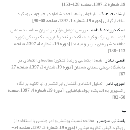
19، شماره 2، 1397، صفحه 128-153]
ارشاد، فرهنگ
بازخوانی شعر احمد شاملو در چارچوب رویکرد
ساختارگرایی
[دوره 19، شماره 1، 1397، صفحه 68-90]
اسکندرزاده، فاطمه
بررسی عوامل مؤثر بر میزان سلامت جسمانی
قومیّت‌های ترک و کرد با تأکید بر بُعد رفتاری سبک زندگی (مورد
مطالعه: شهرهای تبریز و مهاباد)
[دوره 19، شماره 4، 1397، صفحه
113-138]
افقـی، نـادر
طبقه اجتماعی و رتبة کنکور: مطالعه‌ای انتقادی در
دانشگاه بوعلی سینای همدان
[دوره 19، شماره 1، 1397، صفحه 27-
67]
امیری، نادر
تحلیل انتقادی گفتمان ایرانشهری (با تاکید بر نگاه
رانسیری به اندیشه جوادطباطبایی)
[دوره 19، شماره 4، 1397، صفحه
58-82]
ب
باستانی، سوسن
مطالعه نسبت پوشش و امر جنسی با استفاده از
رویکرد کیفی (نظریه مبنایی)
[دوره 19، شماره 3، 1397، صفحه 54-