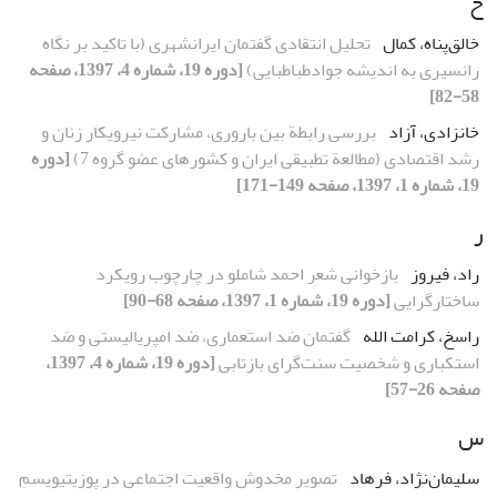
خ
خالق‌پناه، کمال
تحلیل انتقادی گفتمان ایرانشهری (با تاکید بر نگاه
رانسیری به اندیشه جوادطباطبایی)
[دوره 19، شماره 4، 1397، صفحه
58-82]
خانزادی، آزاد
بررسی رابطة بین باروری، مشارکت نیروی‎کار زنان و
رشد اقتصادی (مطالعة تطبیقی ایران و کشورهای عضو گروه 7)
[دوره
19، شماره 1، 1397، صفحه 149-171]
ر
راد، فیروز
بازخوانی شعر احمد شاملو در چارچوب رویکرد
ساختارگرایی
[دوره 19، شماره 1، 1397، صفحه 68-90]
راسخ، کرامت الله
گفتمان ضد استعماری، ضد امپریالیستی و ضد
استکباری و شخصیت سنت‌گرای بازتابی
[دوره 19، شماره 4، 1397،
صفحه 26-57]
س
سلیمان‌نژاد، فرهاد
تصویر مخدوش واقعیت اجتماعی در پوزیتیویسمِ