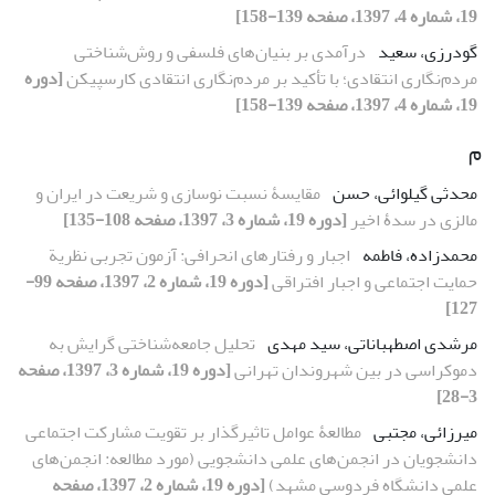
19، شماره 4، 1397، صفحه 139-158]
گودرزی، سعید
درآمدی بر بنیان‌های فلسفی و روش‌شناختی
مردم‌نگاری انتقادی؛ با تأکید بر مردم‌نگاری انتقادی کارسپیکن
[دوره
19، شماره 4، 1397، صفحه 139-158]
م
محدثی گیلوائی، حسن
مقایسۀ نسبت نوسازی و شریعت در ایران و
مالزی در سدۀ اخیر
[دوره 19، شماره 3، 1397، صفحه 108-135]
محمدزاده، فاطمه
اجبار و رفتارهای انحرافی: آزمون تجربی نظریة
حمایت اجتماعی و اجبار افتراقی
[دوره 19، شماره 2، 1397، صفحه 99-
127]
مرشدی اصطهباناتی، سید مهدی
تحلیل جامعه‌شناختی گرایش به
دموکراسی در بین شهروندان تهرانی
[دوره 19، شماره 3، 1397، صفحه
3-28]
میرزائی، مجتبی
مطالعۀ عوامل تاثیر‌گذار بر تقویت مشارکت اجتماعی
دانشجویان در انجمن‌های علمی دانشجویی (مورد مطالعه: انجمن‌های
علمی دانشگاه فردوسی مشهد)
[دوره 19، شماره 2، 1397، صفحه