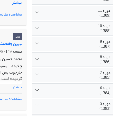
بیشتر
تحلیل همبستگی
دوره 11
وابسته تحقیق 
مشاهده مقاله
(1389)
نسبت به سایر ز
دوره 10
(1388)
علمی
دوره 9
تبیین جامعه‌شنا
(1387)
صفحه
149-178
دوره 8
محمد حسین پنا
(1386)
چکیده
موضوع
چارچوب پس از 
دوره 7
(1385)
گردیده است. ب
گرفته شده است
بیشتر
دوره 6
آرمانی و انقلا
(1384)
که عوامل ساخت
مشاهده مقاله
تحول فضای اید
دوره 5
(1383)
جمعیتی، گسترش
روشنفکری، تحو