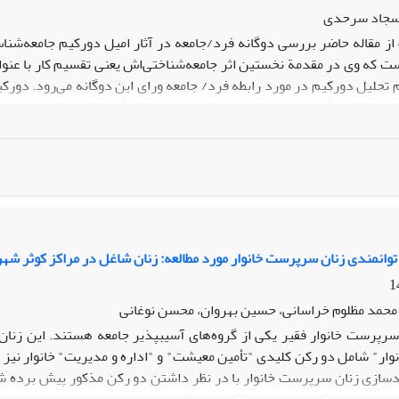
سجاد سرحدی
ز مقاله حاضر بررسی دوگانه فرد/جامعه در آثار امیل دورکیم جامعه‌شنا
ست که وی در مقدمة نخستین اثر جامعه‌شناختی‌اش یعنی تقسیم کار با عنوان
حلیل دورکیم در مورد رابطه فرد/ جامعه ورای این دوگانه می‌رود. دورکیم با
از خود در آثار اسپنسر، کنت، اقتصاد دانان فایده‌گرا و روان‌شناسان حمله 
 با جامعه بلکه در درون جامعه معنادار است. بدین ترتیب با توجه به این‌
رایه شود که نه بر فرد خودمختار استوار باشد و نه بر فرد اقتصادی، بلک
ت نیروی اجتماعی موثر دربسط فردگرایی اخلاقی را درجامعه مدرن، تربیت 
توانمندی زنان سرپرست خانوار مورد مطالعه: زنان شاغل در مراکز کوثر شهردار
محمد مظلوم خراسانی، حسین بهروان، محسن نوغانی
سرپرست خانوار فقیر یکی از گروه‌های آسیب‏پذیر جامعه هستند. این زنان 
ار" شامل دو رکن کلیدی "تأمین معیشت" و "اداره و مدیریت" خانوار نیز 
ندسازی زنان سرپرست خانوار با در نظر داشتن دو رکن مذکور پیش برده
ل در مراکز کارآفرینی و مهارت آموزی کوثر وابسته به شهرداری تهران صور