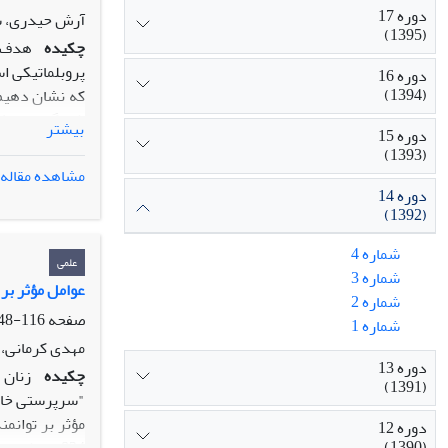
دوره 17
آرش حیدری، 
(1395)
چکیده
هدف ا
پروبلماتیکی ا
دوره 16
(1394)
که نشان دهیم ت
ذات‌گرایی پیش 
بیشتر
دوره 15
که نه در تقابل
(1393)
از فردگرایی ا
مشاهده مقاله
دورکیم درنهای
دوره 14
(1392)
شماره 4
علمی
شماره 3
عوامل مؤثر بر 
شماره 2
صفحه
116-148
شماره 1
مهدی کرمانی، 
دوره 13
چکیده
زنان 
(1391)
"سرپرستی خانو
مؤثر بر توانم
دوره 12
(1390)
824 زن شاغ