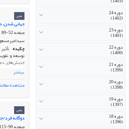
(1403)
(صداقت، تعهد 
دوره 24
تلفن همراه – 
علمی
(1402)
استفاده از تلف
جهانی شدن، دم
دوره 23
حاکم باشد تلف
صفحه
52-89
(1401)
سیدامیرمسعود 
دوره 22
چکیده
تأثیر
(1400)
توسعه و تقوی
جنبش‌هاى دمو
دوره 21
معاصر به عنوا
(1399)
بیشتر
دموکراتیک و ر
دوره 20
پدیده بر دموک
مشاهده مقاله
(1398)
دوره 19
(1397)
علمی
دوره 18
دوگانه فرد/جا
(1396)
صفحه
90-115