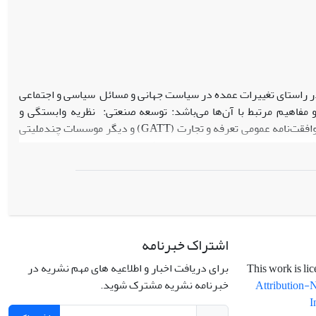
ر راستای تغییرات عمده در سیاست‌ جهانی و مسائل سیاسی و اجتماعی
مفاهیم مرتبط با آن‌ها می‌باشد: توسعه صنعتی: نظریه وابستگی و
جهانی‌شدن. نقش‌های به طور فزاینده مهم صندوق بین‌المللی پول (IMF) و بانک جهانی، موافقت‌نامه عمومی تعرفه و تجارت (GATT) و دیگر موسسات چندملیتی
فراد و احزاب سیاسی پوپولیست در شهرهای مرتبه دومِ مورد غفلت
ایه و نهادهای غربی فرهنگ سیاسی: نقش و تأثیر آن در کشورهایِ به
اشتراک خبرنامه
برای دریافت اخبار و اطلاعیه های مهم نشریه در
خبرنامه نشریه مشترک شوید.
Attribution-
I