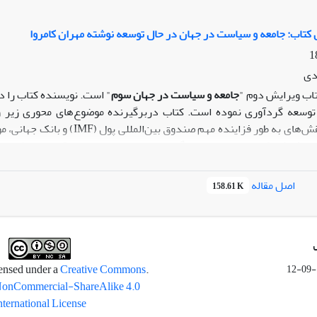
 کتاب: جامعه و سیاست در جهان در حال توسعه نوشته مهران کامروا
دی
تاب ویرایش دوم "
جامعه و سیاست در جهان سوم
" است. نویسنده کتاب را د
توسعه گردآوری نموده است. کتاب دربرگیرنده موضوع‌های محوری زیر و 
زایش کودکان خیابانی، روسپیگری، ساخت و سازهای غیرقانونی و ظهور ا
جتماعی و پیامدهای سیاسی تغییر اجتماعی: تأثیر فزاینده ارزش‌ها، سرم
ت‌شدة درحال توسعه
اصل مقاله
158.61 K
Creative Commons
.This work is licensed under a
NonCommercial-ShareAlike 4.0
nternational License