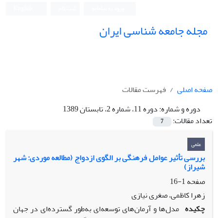
ورود به سامانه
ثبت نام
English
مجله جامعه شناسی ایران
صفحه اصلی
فهرست مقالات
دوره و شماره:
دوره 11، شماره 2، تابستان 1389
تعداد مقالات:
7
علمی
بررسى تأثیر عوامل فرهنگى بر الگوى ازدواج (مطالعه موردى: شهر
شیراز)
صفحه
1-16
زهرا کاظمى، صغرى نیازى
چکیده
مدل‌ها و آرمان‌هاى توسعه‌اى به‌طور گسترده‌اى در جهان