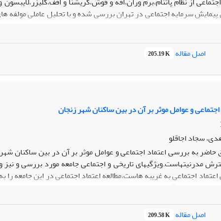
جتماعی از نظام پاتنام،برم وران،افه و فوش،کریشنا و افف،گلیزر،لایبسون
 پیمایش سرمایه اجتماعی در تهران بررسی شده و با تحلیل عاملی مولفه ها
ارکت های غیر رسمی(خیریه ای -مذهبی و همیارانه) تقلیل یافته اند و م
ه است.
اصل مقاله
205.19 K
اجتماعی و عوامل موثر بر آن در بین ساکنان شهر زنجان
دی، سجاد اجاقلو
 حاضر به بررسی اعتماد اجتماعی و عوامل موثر بر آن در بین ساکنان شهر 
رش مدرنیتهاست.ویژگیهای تاریخی و اجتماعی جامعه مورد بررسی و نیز وج
اعتماد اجتماعی به غریبه هاست،مطالعه اعتماد اجتماعی در این جامعه را 
وسعه اجتماعی آن بدل ساخته است،متغیر وابسته در این تحقیق اعتماد 
،اطمینان و رفتار مبتنی بر اعتماد مورد سنجش قرار گرفته است.متغیر
ظور بررسی جامع اعتماد اجتماعی علاوه بر سنجش متغیرهای اصلی تحقیق،یک
اصل مقاله
209.58 K