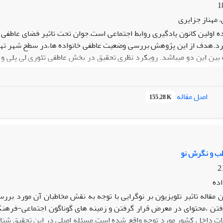
مهناز جزایری
ده اولین کانون یادگیری روابط اجتماعی است.جوان تحت تاثیر فضای عاطفی 
ارد.هدف از این پژوهش بررسی وضعیت عاطفی خانواده ها،در سطح شهر ته
ه بین این دو میباشد. رویکرد نظری تحقیق در بخش عاطفی تئوری لی پلی 
باشد.تعداد 380 آزمودنی شامل دختران و پسران مناطق مختلف آموزش و پرورش د
اطفی به وسیله چهار معرف:احترام،احساس لذت،گرمی روابط و انتقال م
ز "وفاداری،وابستگی عاطفی و تعهد تعمیم یافته. نتایج تحقیق نشان داد اکث
اصل مقاله
155.28 K
سران بیش از دختران بود و از طرفی وضعیت کنش مبتنی بر دلبستگی عاطفی 
نش مبتنی بر دلبستگی عاطفی تعمیم یافته بیشتری برخوردار بودند.
طب و نگرش نو
ده
ن مقاله تاثیر تلویزیون بر نوگرایی با توجه به نقش مخاطبان آن مورد ب
فتن ،محتوای در معرض قرار گرفتن و زمینه های گوناگون اجتماعی-فرهنگی
ات داخل کشور مورد توجه واقع شده است.مسئله اصلی در این تحقیق شناخت