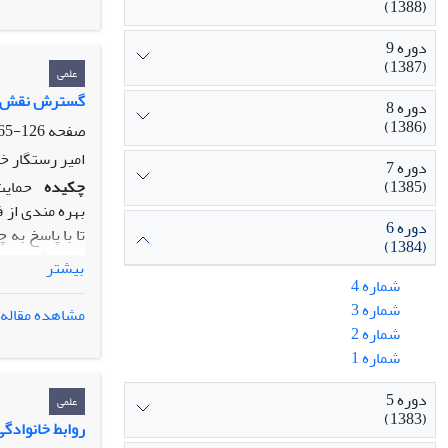
دخالت داده شد
(1388)
اعتماد یعنی ص
دوره 9
از پایگاه اجت
(1387)
مستقیمی وجود 
علمی
متغیرهای فردی
گسترش نقش زن
دوره 8
داشتند اعتماد
(1386)
صفحه
126-165
تاهل،مدت اقام
امیر رستگار خا
دوره 7
(1385)
چکیده
حمایت
بهره مندی از 
دوره 6
تا با پاسخ به
(1384)
خانوادگی احسا
بیشتر
تحقیق به طور ک
شماره 4
جنسیت بر این 
شماره 3
مشاهده مقاله
کار با حمایت 
شماره 2
میزان حمایت ا
شماره 1
تحصیلات معناد
دوره 5
می پذیرد.
علمی
(1383)
روابط خانوادگ