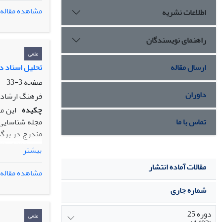
مشاهده مقاله
اطلاعات نشریه
راهنمای نویسندگان
علمی
تحلیل اسناد د
ارسال مقاله
صفحه
3-33
داوران
فرهنگ ارشاد، 
چکیده
این م
مجله شناسایی 
تماس با ما
بیشتر
مذکور به طور ک
مقالات آماده انتشار
به ترتیب اولو
مشاهده مقاله
شماره جاری
داده است.
دوره 25
علمی