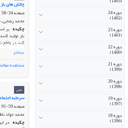
(1403)
چالش های باز 
دوره 24
صفحه
34-58
(1402)
محمد رضایی، م
چکیده
یر اس
دوره 23
(1401)
باز تولید کنن
کند.در واقع،ت
دوره 22
مصرف پیام به 
بیشتر
(1400)
ارزش های مورد
دوره 21
مشاهده مقاله
(1399)
دوره 20
(1398)
علمی
سرمایه اجتماع
دوره 19
(1397)
صفحه
59-91
محمد جواد ناط
دوره 18
(1396)
چکیده
در ای