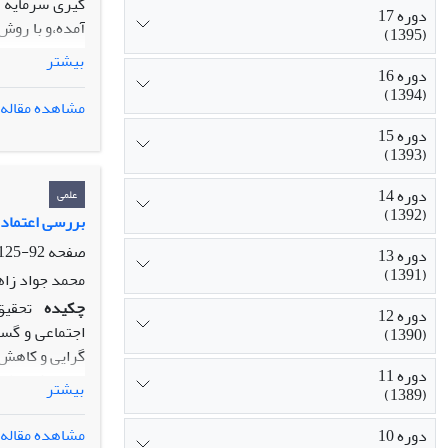
گیری سرمایه ا
دوره 17
آمده،و با روش
(1395)
های رسمی و مش
بیشتر
دوره 16
نیز ارائه شد
(1394)
مشاهده مقاله
دوره 15
(1393)
دوره 14
علمی
(1392)
بررسی اعتماد 
صفحه
92-125
دوره 13
(1391)
محمد جواد زاه
چکیده
تحقیق
دوره 12
اجتماعی و گست
(1390)
گرایی و کاهش 
دوره 11
سازی شرایط ت
بیشتر
(1389)
همکاری جویانه
تحصیلات.به من
مشاهده مقاله
دوره 10