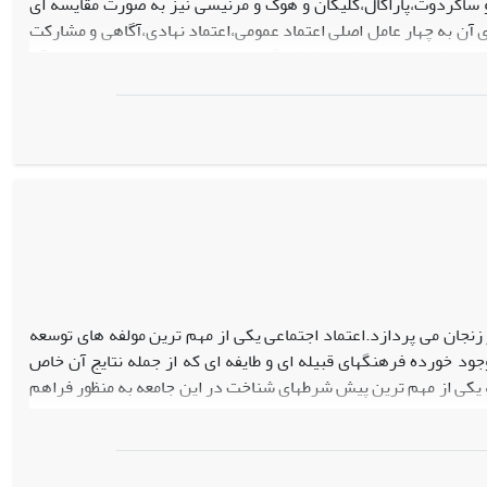
 و ساکردوت،پاراگال،گلیکان و هوک و مرنیسی نیز به صورت مقایسه ای
ی آن به چهار عامل اصلی اعتماد عمومی،اعتماد نهادی،آگاهی و مشارکت
دل نظری عوامل موثر بر شکل گیری سرمایه اجتماعی و چهار عامل آن
زنجان می پردازد.اعتماد اجتماعی یکی از مهم ترین مولفه های توسعه
ود خورده فرهنگهای قبیله ای و طایفه ای که از جمله نتایج آن خاص
به یکی از مهم ترین پیش شرطهای شناخت در این جامعه به منظور فراهم
تعمیم یافته است که با شش بعد صراحت،صداقت،سهیم کردن،تمایلات
های مستقل در این تحقیق عبارتند از سنت گرایی،پایگاه اجتماعی و
 رشته از متغیرها هم تحت عنوان متغیرهای پیشینه ای در این تحقیق