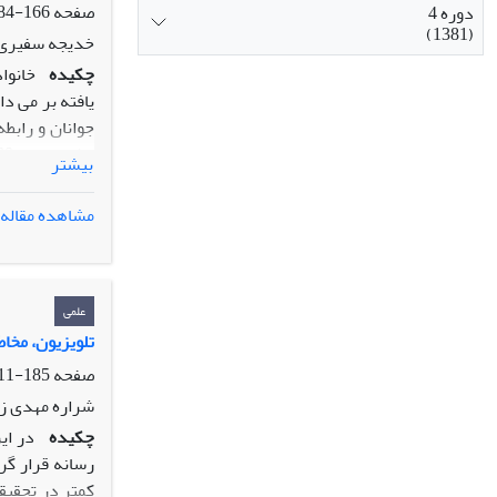
صفحه
166-184
دوره 4
(1381)
خدیجه سفیری، 
چکیده
خانوا
یافته بر می د
جوانان و رابط
بیشتر
شدند.وشعیت ع
عبارت بودند ا
مشاهده مقاله
عاطفی بر ای پ
به پسران از ک
علمی
تلویزیون، مخا
صفحه
185-211
شراره مهدی زا
چکیده
در ای
رسانه قرار گر
کمتر در تحقیق