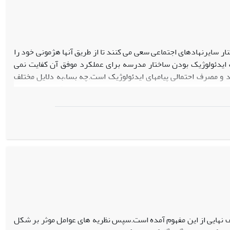
ر سایرنهادهای اجتماعی سعی می کنند تا از طریق آنها هژمونی خود را
ف ایدئولوژیک بودن ساختار مدرسه برای عملکرد موفق آن کفایت نمی
 و مصرف احتمالی پیامهای ایدئولوژیک است.چه بسا،به دلایل مختلف
 مقاله نشان داده شده است که مدرسه ها در صورتی قادر به بازتولید
زان را شکل دهد.
یف نهایی از این مفهوم آمده است.سپس نظریه های عوامل موثر بر شکل