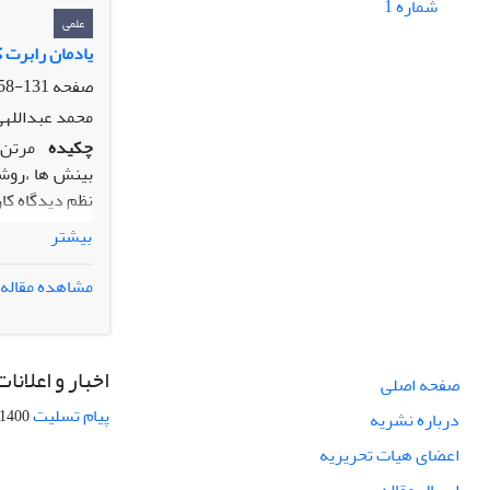
شماره 1
علمی
یادمان رابرت کینگ 
صفحه
131-158
محمد عبداللهی
چکیده
بینش ها ،روشه
نظم دیدگاه کا
تجربی در قالب
بیشتر
شناسی علم و ا
مدیدریت در حوزه جامعه شناسی و
مشاهده مقاله
اخبار و اعلانات
صفحه اصلی
پیام تسلیت
1400-09-12
درباره نشریه
اعضای هیات تحریریه