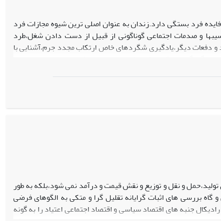
 فایده فرد بستگی دارد.زندان به عنوان اصلی ترین شیوه مجازات فرد
یبها و صدمات اجتماعی گوناگونی از قبیل از دست دادن شغل،طرد
د و دفعات دیگر،یادگیری شگردهای خاص ارتکاب مجدد جرم،آشنایی با
عوامل گوناگونی از قبیل شرایط داخلی زندان،امکانات و مدیریت زندان و
ردم عادی با تاثیر در مجرم و تلاش در جهت همنوایی با ارزش ها و
ارائه شود.
 تولید،حمل و نقل و توزیع و نقش قیمت و درآمد نمی شود،بلکه به طور
و گاه بررسی های اثبات گرایانه تقلیل گرا و متکی به الگوهای فرضی
دیکال جنبه های اقتصاد سیاسی و اقتصاد اجتماعی اعتیاد را به گونه
تقادی و سیستمی درباره مواد مخدر در جریان است.این مقاله با روش