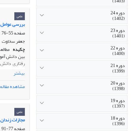
(1403)
دوره 24
علمی
(1402)
بررسی عوامل م
دوره 23
صفحه
55-76
(1401)
جعفر سخاوت
دوره 22
چکیده
(1400)
رفتاری دانش آ
دوره 21
پیوستگی با وا
(1399)
بیشتر
های صاحب نظرا
دوره 20
و بیرون از مدر
مشاهده مقاله
(1398)
یافته ها حاکی
مدرسه-توفیق د
دوره 19
جنسیت و پیوند
(1397)
علمی
دوره 18
مجازات زندان 
(1396)
صفحه
77-91