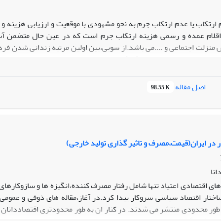
 ارتکاب یا عدم ارتکاب جرم به نحو مشهودی با موقعیت و ارزیابی هزینه و
اقلام عمده و رسمی هزینه ارتکاب جرم است که در عین حال متضمن آس
منزلت اجتماعی و ....می باشد.از سویی،بین اولین مرتبه زندانی شدن فر
رار از مجازاتهای قانونی و چگونگی تاثیرات یاد شده رابطه وجود دارد و به 
 بستگی دارد.با شرایط حاضر تضاد بین ممانعت از ارتکاب جرم از طرف م
اعی در زندان،امکان پذیر نیست.مگر انکه راهکارهای جدیدی در این زمینه 
اصل مقاله
98.55 K
در در ایران(قیمت،مصرف و تاثیر گذاری تولید خارجی)
انا
های اقتصادی اعتیاد تنها شامل رفتار مصرف کننده،انگیزه ها و سازوکارهای
ساختار اقتصاد سیاسی سروکار پیدا کرد.در آغاز،مقاله های ذوقی و عمومی 
طور محدودی منتشر می شدند. در کنار ان به طور محدودتری اقتصاددانان را
ه بحث میگذاشتند.امروز هم انواع مطالعات و تحقیقات اقتصادی متعارف ان