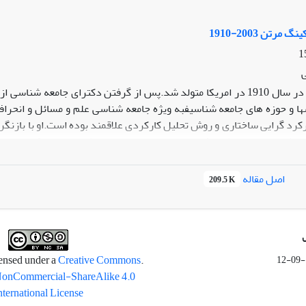
مرتن 2003-1910
مرتن در سال 1910 در امریکا متولد شد.پس از گرفتن دکترای جامعه ش
ا و حوزه های جامعه شناسیفبه ویژه جامعه شناسی علم و مسائل و انحرا
رکرد گرایی ساختاری و روش تحلیل کارکردی علاقمند بوده است.او با بازنگ
 نظریه حد متوسط معرفی نمونه هایی از این نوع نظریه در نزد کسانی چو
نحرافات اجتماعی و پیوند جامعه شناسی با مسائل روز نقش عمده ای در ت
 دریافت دکترای افتخاری از 20 دانشگاه و مرکز علمی معتبر در جهان در سال 2003 در 93 سالگی درگذشت.
اصل مقاله
209.5 K
Creative Commons
.This work is licensed under a
NonCommercial-ShareAlike 4.0
nternational License