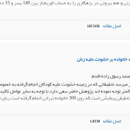
مایتی خانواده ،باورها و عملکردها،ارتباط با بزهکاران و سرگرمی ها و 
نه نشان داد که تنها سه عامل بر شدت یزهکاری اثر دارند و میتوانند ان 
اصل مقاله
143.54 K
ا و نگرشها و ارتباط با بزهکاران. یافته هاغ نشان می دهند که هر قدر واب
ی مذهبی عامل بازدارنده بزهکاری اند و نگرشهای منفی نسبت به ق
 ارتباط با بزهکاران به صورت صمیمی و مستمر قویا نوجوان را به سوی بز
د خانواده بر خشونت علیه زنان
صمد رسول زاده اقدم
ر میرسد تحقیقاتی که در زمینه خشونت علیه کودکان انجام گرفته،به خصوص
کمتر توجه نموده اند.پژوهش حاضر سعی دارد با توجه به سایر عوامل تاکید ا
کند.این مقاله تحقیقی پیمایشی است که روی 300 خانواده 
ست.یافته ها نشان میدهند که متغیر نظم و تضاد در خانواده به ترتیب اهم
اصل مقاله
1.83 M