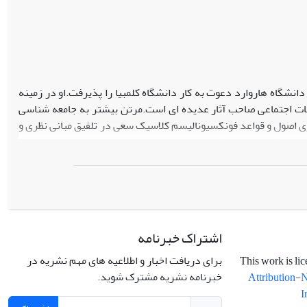
ناسی از دانشگاه هاروارد دعوت به کار دانشگاه کلمبیا را پذیرفت.او در زمینه
فات اجتماعی صاحب آثار عدیده ای است.مرتن بیشتر به جامعه شناسی
ری اصول و قواعد فونکسیونالیسم کلاسیک سعی در تلفیق مبانی نظری و
ن دورکیم و وبر،تلاش در ارایه نظریه های حد متوسط در حوزه جامعه
وسعه جامعه شناسی ایفا کرده است.مرتن پس از سالها پژوهش آموزش و
اشتراک خبرنامه
برای دریافت اخبار و اطلاعیه های مهم نشریه در
خبرنامه نشریه مشترک شوید.
Attribution-
I