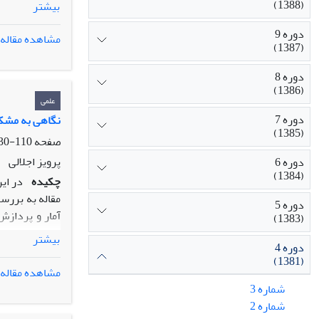
(1388)
بیشتر
سیستمی به ساخ
وجود دارد.این
دوره 9
مشاهده مقاله
(1387)
میکند.روند اف
قدرتمند قاچاق
دوره 8
هستند.با این و
(1386)
اجتماعی آن را
علمی
دوره 7
نگاهی به مشکل
(1385)
صفحه
110-130
پرویز اجلالی
دوره 6
(1384)
چکیده
در این
مقاله به بررس
دوره 5
آمار و پردازش 
(1383)
عدیده ای از ج
بیشتر
دوره 4
استانی و عدم 
(1381)
جرایم پرداخت.د
مشاهده مقاله
شماره 3
شماره 2