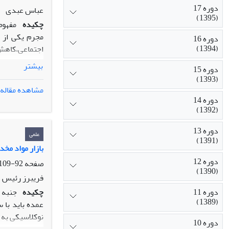
دوره 17
عباس عبدی
(1395)
چکیده
مفهوم
مجرم یکی از 
دوره 16
(1394)
اجتماعی،کاهش 
افراد جدید،و ف
بیشتر
دوره 15
متغیرهای فردی
(1393)
هنجارهای اجتم
مشاهده مقاله
دوره 14
(1392)
دوره 13
علمی
(1391)
بازار مواد مخ
دوره 12
صفحه
92-109
(1390)
فریبرز رئیس د
چکیده
جنبه 
دوره 11
(1389)
عمده باید با 
نوکلاسیکی به 
دوره 10
ای منتقدانه ب