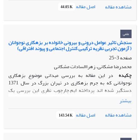
اصل مقاله
مشاهده مقاله
44.05 K
علمی
سنجش تاثیر عوامل درونی و بیرونی خانواده بر بزهکاری نوجوانان
( آزمون تجربی نظریه ترکیبی کنترل اجتماعی و پیوند افتراقی)
صفحه
3-25
محمدرضا مشکانی، زهراالسادات مشکانی
چکیده
در این مقاله به بررسی میدانی موضوع بزهکاری
نوجوانانی که به جرم بزهکاری در تهران بزرگ در سال 1371
دستگیر شده اند پرداخته ایم.چارچوب نظری این بررسی یک
نظریه تلفیقی است که از تلفیق دو نظریه کنترل اجتماعی هیرشی و
بیشتر
پیوندهای افتراقی ساترلند و کرسی به وجود آورده ایم تا در تعیین
علتها هم عوامل درونی و هم عوامل بیرونی موثر در بزهکاری را به
اصل مقاله
مشاهده مقاله
143.54 K
حساب آوریم.از بین 140 پسر و 15 دختر زیر 18 سال که در آن
سال دستگیر شده بودند ، با 90 پسر و همه دختران مصاحبه
سازمان یافته به عمل آورده ایم.چهار متغیر مربوط به معرف اعملا