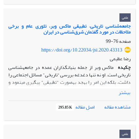
متن وبر برسازی دو اصطلاح یاد شد] سنخ­های آرمانی تاریخی و
جامعه­شناختی دچار سلیقه­ سازی شارحین شده است.
علمی
جامعه‌شناسی تاریخی– تطبیقی ماکس وبر، تئوری عام و برخی
ملاحظات در مورد گفتمان شرق‌شناسی در ایران
صفحه
76-99
https://doi.org/10.22034/jsi.2020.43313
رضا عظیمی
چکیده
ماکس وبر از جمله بنیان­گذاران عمده در جامعه­­شناسی
تاریخی است. او نه تنها دغدغه بررسی “تاریخی" مسائل اجتماعی را
داشت، بلکه این امر را به­جد به­صورت "تطبیقی" پیگیری می­نمود و
آثار خود را با محوریت سرمایه داری غربی و با تاکید بر فرایند
بیشتر
عقلانی شدن پی می‌گرفت. نکته اساسی که در این میان مطرح
است، این است که وبر در تمام پروژه خود سعی نمود بین
اصل مقاله
مشاهده مقاله
295.85 K
تفسیرگرایی در نظریه و کار تطبیقی در پژوهش، بین تفسیر و
تبیین، بین خاص بودگی و امر عام آشتی برقرار کند، برای او
عینیت در علوم انسانی بسیار
مهم
بود. به­عبارتی دیگر وبر سعی
می­نمود با ایجاد یک تعریف مشخص-به­شکل نوع­های مثالی- نگاه
علمی