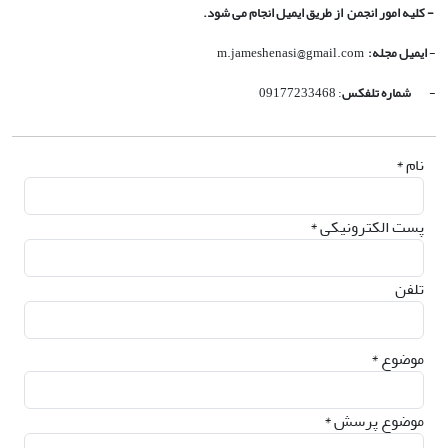
- کلیه امور انجمن از طریق ایمیل انجام می شود.
-
ایمیل مجله:
m.jameshenasi@gmail.com
-
شماره تلفکس
: 09177233468
نام *
پست الکترونیکی *
تلفن
موضوع *
موضوع پرسش *