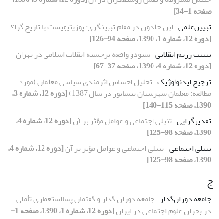
صفحه 1-34]
تبیین‌علمى
ابن خلدون در مقام تبیینگرى: پوزیتیویست یا تاریخ گرا؟
[دوره 12، شماره 1، 1390، صفحه 94-126]
تثبیت رژیم انقلابى
سىودو واقعه برجسته انقلاب اسلامى در تهران
[دوره 12، شماره 4، 1390، صفحه 37-67]
ترجیح ایدئولوژیک
تحلیل احساس اثرمندى سیاسى معلمان (مورد
مطالعه: معلمان شهرستان نیشابور در سال 1387)
[دوره 12، شماره 3،
1390، صفحه 115-140]
تقدیرگرایى
تنبلى اجتماعى و عوامل مؤثر بر آن
[دوره 12، شماره 4،
1390، صفحه 98-125]
تنبلى اجتماعى
تنبلى اجتماعى و عوامل مؤثر بر آن
[دوره 12، شماره 4،
1390، صفحه 98-125]
ج
جامعه دوران‌گذار
جامعه دوران گذار و گفتمان پسااستعمارى تأملى
در بحران علوم اجتماعى در ایران
[دوره 12، شماره 1، 1390، صفحه 1-