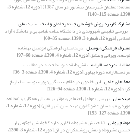
مطالعه: معلمان شهرستان نیشابور در سال 1387)
[دوره 12، شماره 3،
1390، صفحه 115-140]
مشارکتکاربرد روش خوشه‌اى چندمرحله‌اى و انتخاب سهمیه‌اى
بررسى تطبیقى شهروندى در دانشگاه علامه طباطبایى و دانشگاه آزاد
اسلامى
[دوره 12، شماره 3، 1390، صفحه 35-60]
مصرف فرهنگى اتومبیل
بازنمایىهاى فرهنگى اتومبیل بهمثابه
توسعه، ویرانى و عشق
[دوره 12، شماره 4، 1390، صفحه 68-97]
مطالبات مردمسالارانه
نقش طبقه متوسط جدید در مطالبات
مردمسالارانه دوره پهلوى
[دوره 12، شماره 4، 1390، صفحه 3-36]
معمّاهاى علمى
ابن خلدون در مقام تبیینگرى: پوزیتیویست یا تاریخ
گرا؟
[دوره 12، شماره 1، 1390، صفحه 94-126]
مهندسان
بررسى «عوامل اجتماعى» مؤثر بر «میزان همکارى» (مطالعه
موردى مهندسان عضو کانون مهندسین شهر آمل)
[دوره 12، شماره 1،
1390، صفحه 127-153]
موضع روایى
آیا جنبش مشروطه آغازى دارد؟ خوانشى فوکویى از
جنبش مشروطه و نقش روشنفکران در آن
[دوره 12، شماره 3، 1390،