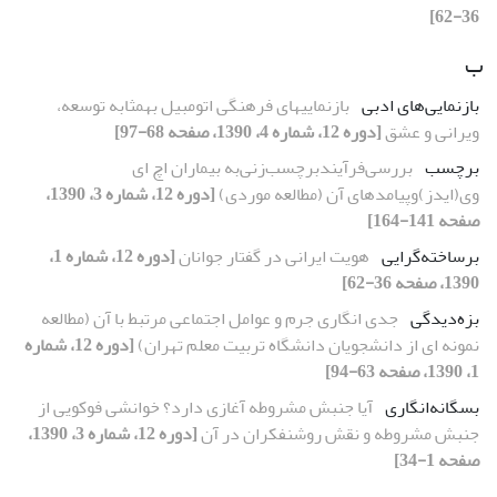
36-62]
ب
بازنمایى‌هاى ادبى
بازنمایىهاى فرهنگى اتومبیل بهمثابه توسعه،
ویرانى و عشق
[دوره 12، شماره 4، 1390، صفحه 68-97]
برچسب
بررسى‌فرآیندبرچسب‌زنى‌به بیماران اچ اى
وى(ایدز)وپیامدهاى آن (مطالعه موردى)
[دوره 12، شماره 3، 1390،
صفحه 141-164]
برساخته‌گرایى
هویت ایرانى در گفتار جوانان
[دوره 12، شماره 1،
1390، صفحه 36-62]
بزه‌دیدگى
جدى انگارى جرم و عوامل اجتماعى مرتبط با آن (مطالعه
نمونه اى از دانشجویان دانشگاه تربیت معلم تهران)
[دوره 12، شماره
1، 1390، صفحه 63-94]
بسگانه‌انگارى
آیا جنبش مشروطه آغازى دارد؟ خوانشى فوکویى از
جنبش مشروطه و نقش روشنفکران در آن
[دوره 12، شماره 3، 1390،
صفحه 1-34]