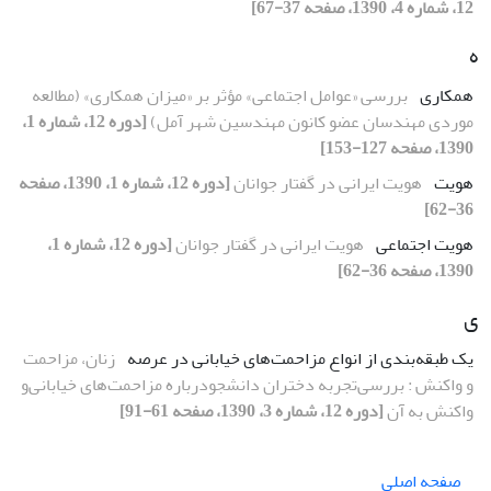
12، شماره 4، 1390، صفحه 37-67]
ه
همکارى
بررسى «عوامل اجتماعى» مؤثر بر «میزان همکارى» (مطالعه
موردى مهندسان عضو کانون مهندسین شهر آمل)
[دوره 12، شماره 1،
1390، صفحه 127-153]
هویت
هویت ایرانى در گفتار جوانان
[دوره 12، شماره 1، 1390، صفحه
36-62]
هویت اجتماعى
هویت ایرانى در گفتار جوانان
[دوره 12، شماره 1،
1390، صفحه 36-62]
ی
یک طبقه‌بندى از انواع مزاحمت‌هاى خیابانى در عرصه
زنان، مزاحمت
و واکنش : بررسى‌تجربه دختران دانشجودرباره مزاحمت‌هاى خیابانى‌و
واکنش به آن
[دوره 12، شماره 3، 1390، صفحه 61-91]
صفحه اصلی