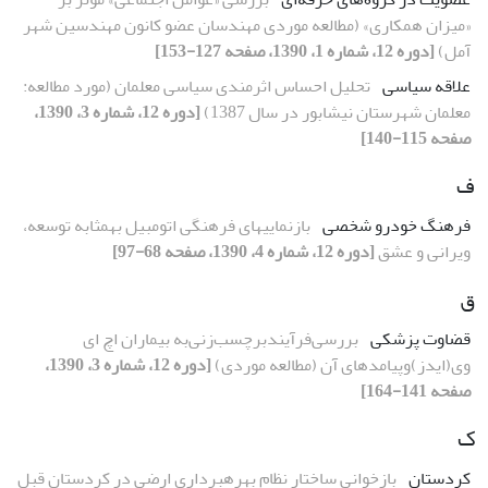
«میزان همکارى» (مطالعه موردى مهندسان عضو کانون مهندسین شهر
آمل)
[دوره 12، شماره 1، 1390، صفحه 127-153]
علاقه سیاسى
تحلیل احساس اثرمندى سیاسى معلمان (مورد مطالعه:
معلمان شهرستان نیشابور در سال 1387)
[دوره 12، شماره 3، 1390،
صفحه 115-140]
ف
فرهنگ خودرو شخصى
بازنمایىهاى فرهنگى اتومبیل بهمثابه توسعه،
ویرانى و عشق
[دوره 12، شماره 4، 1390، صفحه 68-97]
ق
قضاوت پزشکى
بررسى‌فرآیندبرچسب‌زنى‌به بیماران اچ اى
وى(ایدز)وپیامدهاى آن (مطالعه موردى)
[دوره 12، شماره 3، 1390،
صفحه 141-164]
ک
کردستان
بازخوانى ساختار نظام بهرهبردارى ارضى در کردستان قبل