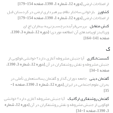
از اصلاحات ارضى
[دوره 12، شماره 1، 1390، صفحه 154-179]
کشاورز
بازخوانى ساختار نظام بهرهبردارى ارضى در کردستان قبل
از اصلاحات ارضى
[دوره 12، شماره 1، 1390، صفحه 154-179]
کنش متقابل
بررسى‌فرآیندبرچسب‌زنى‌به بیماران اچ اى
وى(ایدز)وپیامدهاى آن (مطالعه موردى)
[دوره 12، شماره 3، 1390،
صفحه 141-164]
گ
گسست‌انگارى
آیا جنبش مشروطه آغازى دارد؟ خوانشى فوکویى از
جنبش مشروطه و نقش روشنفکران در آن
[دوره 12، شماره 3، 1390،
صفحه 1-34]
گفتمان دینى
جامعه دوران گذار و گفتمان پسااستعمارى تأملى در
بحران علوم اجتماعى در ایران
[دوره 12، شماره 1، 1390، صفحه 1-
35]
گفتمان روشنفکرى ارگانیک
آیا جنبش مشروطه آغازى دارد؟ خوانشى
فوکویى از جنبش مشروطه و نقش روشنفکران در آن
[دوره 12، شماره
3، 1390، صفحه 1-34]