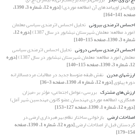
وى(ایدز)وپیامدهاى آن (مطالعه موردى)
[دوره 12، شماره 3، 1390،
صفحه 141-164]
احساس اثرمندى بیرونى
تحلیل احساس اثرمندى سیاسى معلمان
(مورد مطالعه: معلمان شهرستان نیشابور در سال 1387)
[دوره 12،
شماره 3، 1390، صفحه 115-140]
احساس اثرمندى سیاسى درونى
تحلیل احساس اثرمندى سیاسى
معلمان (مورد مطالعه: معلمان شهرستان نیشابور در سال 1387)
[دوره
12، شماره 3، 1390، صفحه 115-140]
ارزشهاى مدرن
نقش طبقه متوسط جدید در مطالبات مردمسالارانه
دوره پهلوى
[دوره 12، شماره 4، 1390، صفحه 3-36]
ارزش‌هاى مشترک
بررسى «عوامل اجتماعى» مؤثر بر «میزان
همکارى» (مطالعه موردى مهندسان عضو کانون مهندسین شهر آمل)
[دوره 12، شماره 1، 1390، صفحه 127-153]
اصلاحات ارضى
بازخوانى ساختار نظام بهرهبردارى ارضى در
کردستان قبل از اصلاحات ارضى
[دوره 12، شماره 1، 1390، صفحه
154-179]