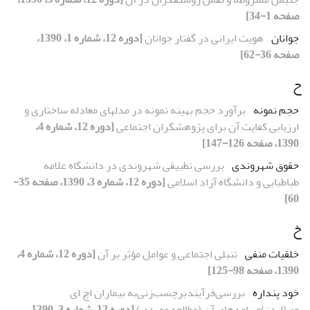
صفحه 1-34]
جوانان
هویت ایرانى در گفتار جوانان
[دوره 12، شماره 1، 1390،
صفحه 36-62]
ح
حجم نمونه
برآورد حجم بهینه نمونه در مدلهاى معادله ساختارى و
ارزیابى کفایت آن براى پژوهشگران اجتماعى
[دوره 12، شماره 4،
1390، صفحه 126-147]
حقوق شهروندى
بررسى تطبیقى شهروندى در دانشگاه علامه
طباطبایى و دانشگاه آزاد اسلامى
[دوره 12، شماره 3، 1390، صفحه 35-
60]
خ
خلقیات منفى
تنبلى اجتماعى و عوامل مؤثر بر آن
[دوره 12، شماره 4،
1390، صفحه 98-125]
خود پنداره
بررسى‌فرآیندبرچسب‌زنى‌به بیماران اچ اى
وى(ایدز)وپیامدهاى آن (مطالعه موردى)
[دوره 12، شماره 3، 1390،