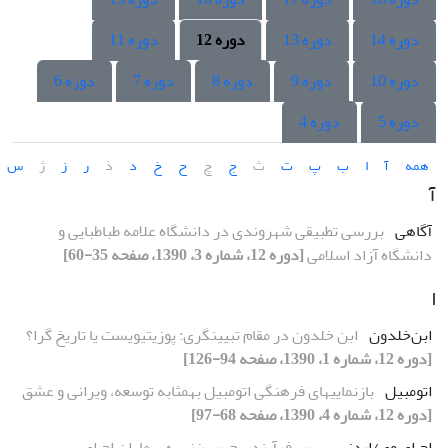
دوره 14
دوره 13
دوره 12
دوره 11
دوره 10
دوره 9
دوره 8
دوره 7
دوره 6
دوره 5
دوره 4
همه
آ
ا
ب
پ
ت
ث
ج
چ
ح
خ
د
ذ
ر
ز
ژ
س
آ
آگاهى
بررسى تطبیقى شهروندى در دانشگاه علامه طباطبایى و
دانشگاه آزاد اسلامى
[دوره 12، شماره 3، 1390، صفحه 35-60]
ا
ابن‌خلدون
ابن خلدون در مقام تبیینگرى: پوزیتیویست یا تاریخ گرا؟
[دوره 12، شماره 1، 1390، صفحه 94-126]
اتومبیل
بازنمایىهاى فرهنگى اتومبیل بهمثابه توسعه، ویرانى و عشق
[دوره 12، شماره 4، 1390، صفحه 68-97]
اچ اى وى/ایدز
بررسى‌فرآیندبرچسب‌زنى‌به بیماران اچ اى