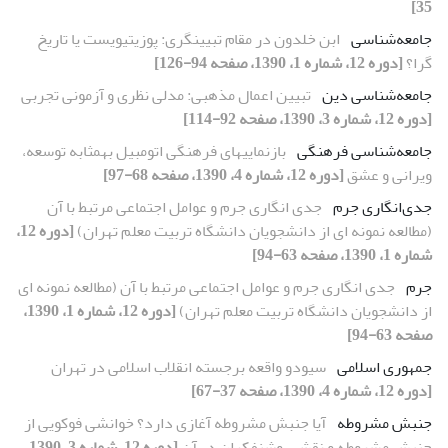
35]
جامعه‌شناسى
ابن خلدون در مقام تبیینگرى: پوزیتیویست یا تاریخ
گرا؟
[دوره 12، شماره 1، 1390، صفحه 94-126]
جامعه‌شناسى دین
تبیین اعمال مذهبى: مدلى نظرى و آزمونى تجربى
[دوره 12، شماره 3، 1390، صفحه 92-114]
جامعه‌شناسى فرهنگى
بازنمایىهاى فرهنگى اتومبیل بهمثابه توسعه،
ویرانى و عشق
[دوره 12، شماره 4، 1390، صفحه 68-97]
جدى‌انگارى جرم
جدى انگارى جرم و عوامل اجتماعى مرتبط با آن
(مطالعه نمونه اى از دانشجویان دانشگاه تربیت معلم تهران)
[دوره 12،
شماره 1، 1390، صفحه 63-94]
جرم
جدى انگارى جرم و عوامل اجتماعى مرتبط با آن (مطالعه نمونه اى
از دانشجویان دانشگاه تربیت معلم تهران)
[دوره 12، شماره 1، 1390،
صفحه 63-94]
جمهورى اسلامى
سىودو واقعه برجسته انقلاب اسلامى در تهران
[دوره 12، شماره 4، 1390، صفحه 37-67]
جنبش مشروطه
آیا جنبش مشروطه آغازى دارد؟ خوانشى فوکویى از
جنبش مشروطه و نقش روشنفکران در آن
[دوره 12، شماره 3، 1390،