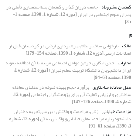
گفتمان مشروطه
جامعه دوران گذار و گفتمان پسااستعمارى تأملى در
بحران علوم اجتماعى در ایران
[دوره 12، شماره 1، 1390، صفحه 1-
35]
م
مالک
بازخوانى ساختار نظام بهرهبردارى ارضى در کردستان قبل از
اصلاحات ارضى
[دوره 12، شماره 1، 1390، صفحه 154-179]
مجازات
جدى انگارى جرم و عوامل اجتماعى مرتبط با آن (مطالعه نمونه
اى از دانشجویان دانشگاه تربیت معلم تهران)
[دوره 12، شماره 1،
1390، صفحه 63-94]
مدل معادله ساختارى
برآورد حجم بهینه نمونه در مدلهاى معادله
ساختارى و ارزیابى کفایت آن براى پژوهشگران اجتماعى
[دوره 12،
شماره 4، 1390، صفحه 126-147]
مزاحمت خیابانى
زنان، مزاحمت و واکنش : بررسى‌تجربه دختران
دانشجودرباره مزاحمت‌هاى خیابانى‌و واکنش به آن
[دوره 12، شماره
3، 1390، صفحه 61-91]
مشارکت انتخاباتى
تحلیل احساس اثرمندى سیاسى معلمان (مورد