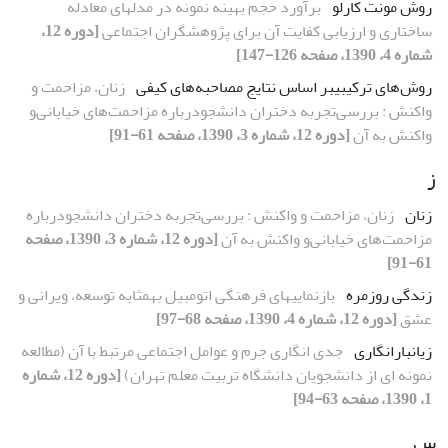
روش مونت کارلو
برآورد حجم بهینه نمونه در مدلهاى معادله
ساختارى و ارزیابى کفایت آن براى پژوهشگران اجتماعى
[دوره 12،
شماره 4، 1390، صفحه 126-147]
روش‌هاى ترکیبىبر اساس نتایج مصاحبه‌هاى کیفى
زنان، مزاحمت و
واکنش : بررسى‌تجربه دختران دانشجودرباره مزاحمت‌هاى خیابانى‌و
واکنش به آن
[دوره 12، شماره 3، 1390، صفحه 61-91]
ز
زنان
زنان، مزاحمت و واکنش : بررسى‌تجربه دختران دانشجودرباره
مزاحمت‌هاى خیابانى‌و واکنش به آن
[دوره 12، شماره 3، 1390، صفحه
61-91]
زندگى روزمره
بازنمایىهاى فرهنگى اتومبیل بهمثابه توسعه، ویرانى و
عشق
[دوره 12، شماره 4، 1390، صفحه 68-97]
زیانبارانگارى
جدى انگارى جرم و عوامل اجتماعى مرتبط با آن (مطالعه
نمونه اى از دانشجویان دانشگاه تربیت معلم تهران)
[دوره 12، شماره
1، 1390، صفحه 63-94]
س