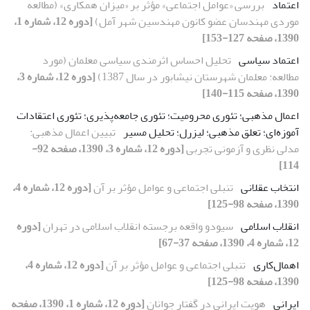
اعتماد
بررسى «عوامل اجتماعى» مؤثر بر «میزان همکارى» (مطالعه
موردى مهندسان عضو کانون مهندسین شهر آمل)
[دوره 12، شماره 1،
1390، صفحه 127-153]
اعتماد سیاسى
تحلیل احساس اثرمندى سیاسى معلمان (مورد
مطالعه: معلمان شهرستان نیشابور در سال 1387)
[دوره 12، شماره 3،
1390، صفحه 115-140]
اعمال مذهبى؛ تئورى محرومیت؛ تئورى جامعه‌پذیرى؛ تئورى اعتقادات
آموزه‌اى؛ تعلق مذهبى؛ لیزرل؛ تحلیل مسیر
تبیین اعمال مذهبى:
مدلى نظرى و آزمونى تجربى
[دوره 12، شماره 3، 1390، صفحه 92-
114]
انتخاب عقلانى
تنبلى اجتماعى و عوامل مؤثر بر آن
[دوره 12، شماره 4،
1390، صفحه 98-125]
انقلاب اسلامى
سىودو واقعه برجسته انقلاب اسلامى در تهران
[دوره
12، شماره 4، 1390، صفحه 37-67]
اهمال‌کارى
تنبلى اجتماعى و عوامل مؤثر بر آن
[دوره 12، شماره 4،
1390، صفحه 98-125]
ایرانى
هویت ایرانى در گفتار جوانان
[دوره 12، شماره 1، 1390، صفحه