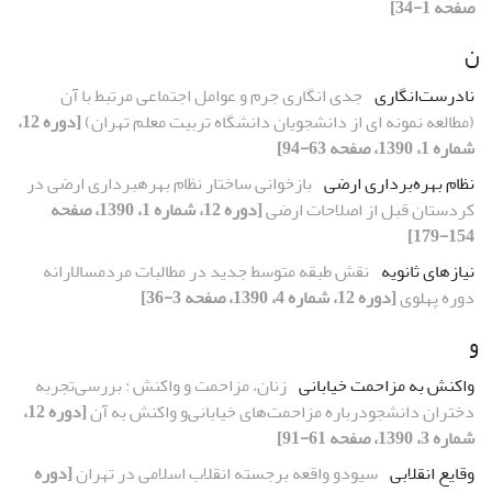
صفحه 1-34]
ن
نادرست‌انگارى
جدى انگارى جرم و عوامل اجتماعى مرتبط با آن
(مطالعه نمونه اى از دانشجویان دانشگاه تربیت معلم تهران)
[دوره 12،
شماره 1، 1390، صفحه 63-94]
نظام بهره‌بردارى ارضى
بازخوانى ساختار نظام بهرهبردارى ارضى در
کردستان قبل از اصلاحات ارضى
[دوره 12، شماره 1، 1390، صفحه
154-179]
نیازهاى ثانویه
نقش طبقه متوسط جدید در مطالبات مردمسالارانه
دوره پهلوى
[دوره 12، شماره 4، 1390، صفحه 3-36]
و
واکنش به مزاحمت خیابانى
زنان، مزاحمت و واکنش : بررسى‌تجربه
دختران دانشجودرباره مزاحمت‌هاى خیابانى‌و واکنش به آن
[دوره 12،
شماره 3، 1390، صفحه 61-91]
وقایع انقلابى
سىودو واقعه برجسته انقلاب اسلامى در تهران
[دوره