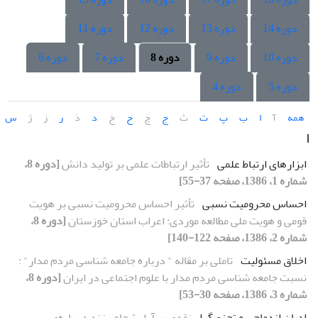
دوره 14
دوره 13
دوره 12
دوره 11
دوره 10
دوره 9
دوره 8
دوره 7
دوره 6
دوره 5
دوره 4
همه
آ
ا
ب
پ
ت
ث
ج
چ
ح
خ
د
ذ
ر
ز
ژ
س
ا
ابزارهای ارتباط علمی
تأثیر ارتباطات علمی بر تولید دانش
[دوره 8،
شماره 1، 1386، صفحه 37-55]
احساس محرومیت نسبی
تأثیر احساس محرومیت نسبی بر هویت
قومی و هویت ملی مطالعه موردی: اعراب استان خوزستان
[دوره 8،
شماره 2، 1386، صفحه 122-140]
اخلاق مسئولیت
تاملی بر مقاله " درباره جامعه شناسی مردم مدار" :
نسبت جامعه شناسی مردم مدار با علوم اجتماعی در ایران
[دوره 8،
شماره 3، 1386، صفحه 30-53]
ادیان اندماجی و تجزی‌گرا
نقدی بر آراء شجاعی‌زند در باره‌ی