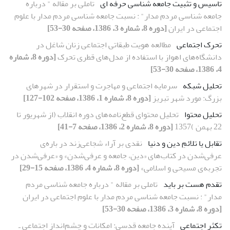
تاسیس و تثبیت جامعه شناسی حرفه ای
تاملی بر مقاله " درباره
جامعه شناسی مردم مدار" : نسبت جامعه شناسی مردم مدار با علوم
اجتماعی در ایران
[دوره 8، شماره 3، 1386، صفحه 30-53]
تحرک اجتماعی
مطالعه هویت طبقاتی اجتماعی زنان شاغل در
دانشگاه‌های اهواز با استفاده از مدل‌های قطری تحرک
[دوره 8، شماره
4، 1386، صفحه 30-53]
تحلیل شبکه
سرمایه اجتماعی و مهاجرت و استقرار در شهرهای
بزرگ: مورد شهر تبریز
[دوره 8، شماره 1، 1386، صفحه 102-127]
تحلیل محتوا
تحلیل محتوای قطع‌نامه‌های دوره انقلاب (از شهریور تا
22 بهمن )1357
[دوره 8، شماره 2، 1386، صفحه 7-41]
تقابل یا تلائمِ دین و دنیا
نقدی بر آراء شجاعی‌زند در باره‌ی
عرفی‌شدن در کتاب‌های «دین، جامعه و عرفی‌شدن» و «عرفی‌شدن در
تجربه‌ی مسیحی و اسلامی»
[دوره 8، شماره 4، 1386، صفحه 15-29]
تقدم هست بر باید
تاملی بر مقاله " درباره جامعه شناسی مردم
مدار" : نسبت جامعه شناسی مردم مدار با علوم اجتماعی در ایران
[دوره 8، شماره 3، 1386، صفحه 30-53]
تکثر اجتماعی
آینده جامعه قدسی: امکانات و چشم‌انداز اجتماعی ـ