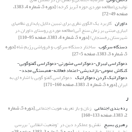
تولیدی(مطالعه موردی حوزه آبریز کرخه)
[دوره 5، شماره 4، 1383،
صفحه 49-72]
داوران
کاربرد یک الگوی نظری برای تببین دلایل پایداری نظامهای
ابیاری مبتنی بر زمان سنج آبی(مطالعه موردی روستای داوران در
شهرستان رفسنجان)
[دوره 5، شماره 4، 1383، صفحه 95-110]
دستگاه سرکوب
ساختار دستگاه سرکوب و فروپاشی رژیم شاه
[دوره
5، شماره 3، 1383، صفحه 5-27]
دموکراسی لیبرال-دموکراسی مشورتی-دموکراسی گفتوگویی-
کنکاش عمومی-بازاندیشی-اعتماد فعالانه-همبستگی مجدد-
دموکراتیک کردن دموکراتیک
دموکراسی گفتو گویی با اشاره ای به
ایران
[دوره 5، شماره 1، 1383، صفحه 160-171]
ر
رده بندی اجتماعی
زنان و باز تعریف هویت اجتماعی
[دوره 5، شماره
2، 1383، صفحه 133-160]
رهبری بسیج
نقش و عملکرد دین در "وضعیت انقلابی" بررسی
تطبیقی انقلاب فرانسه و ایران
[دوره 5، شماره 3، 1383، صفحه 28-