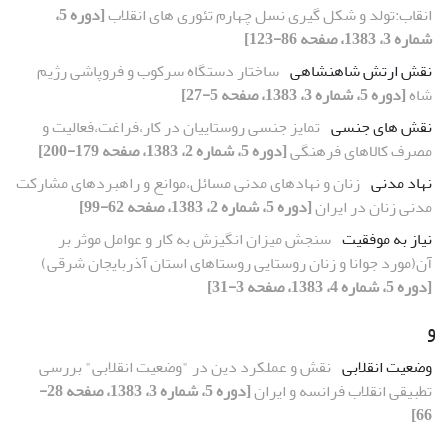
انقاب:تولد و شکل گیری نسل چهارم تئوری های انقلاب
[دوره 5،
شماره 3، 1383، صفحه 86-123]
نقش ارتش شاهنشاهی
ساختار دستگاه سرکوب و فروپاشی رژیم
شاه
[دوره 5، شماره 3، 1383، صفحه 5-27]
نقش های جنسی
تمایز جنسی روستاییان در کار،فراغت،فعالیت و
مصرف کالاهای فرهنگی
[دوره 5، شماره 2، 1383، صفحه 179-200]
نهاد مدنی
زنان و نهادهای مدنی مسائل،موانع و راهبردهای مشارکت
مدنی زنان در ایران
[دوره 5، شماره 2، 1383، صفحه 62-99]
نیاز به موفقیت
سنجش میزان انگیزش به کار و عوامل موثر بر
آن(مورد جوانا و زنان روستایی روستاهای استان آذربایجان شرقی)
[دوره 5، شماره 4، 1383، صفحه 3-31]
و
وضعیت انقلابی
نقش و عملکرد دین در "وضعیت انقلابی" بررسی
تطبیقی انقلاب فرانسه و ایران
[دوره 5، شماره 3، 1383، صفحه 28-
66]