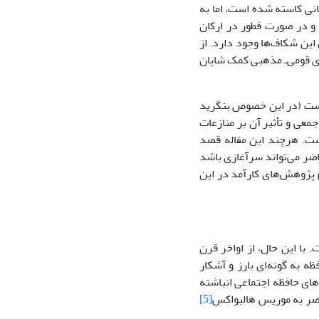
نى کاسته شده است، اما به
و در صورت فطور در ارکان
این شکاف‌ها وجود دارد. از
هاى قومی‌ـ مذهبى کمک شایان
 است (در این خصوص بنگرید
انى، 1384)، اما در خصوص حافظه جمعى و تأثیر آن بر منازعات
ست. هرچند این مقاله قصد
اضر مى‌تواند سرآغازى باشد
 پژوهش‌هاى کارآمد در این
 با این حال، از اواخر قرن
 به گونه‌اى بارز و آشکار
هاى حافظه اجتماعى انباشته
[5]