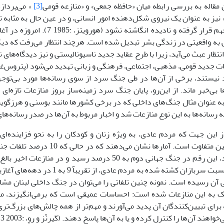
ین مقاله به بررسى رابطه میان «حافظه جمعى» و «منازعه قومى
[3]
» مى‌پردازد
 نیز به عنوان یک نیروى شکل‌دهنده امور انسانى، و در عین حال به مثابه 
مورد درک و فهم قرار گرفته و نادیده انگا
 به واقعیتى در زندگى بشر تبدیل شده است. هرچند انتظار مى‌رفت که دیگر
 انتظار عبث مى‌آید، زیرا با طرح عقاید جدید ناسیونالیستى و نیز دیدگاه‌هاى
 نیستند، برخى از آن‌ها در طى جنگ سرد از سوى رسانه‌ها مورد بى‌توج
 بى‌خبر ماند. از این‌رو، پایان جنگ سرد زمینه‌ساز بروز منازعات تازه‌اى
ه عنوان مثال جنگ‌هاى داخلى که در برخى کشورها مانند بوسنى و هرزگوین،
 رسانه‌ها به این نوع منازعات شد و اخبار مربوط به آن‌ها در صدر رسانه‌ها
ز این جهت که مردم عادى، به ویژه زنان و کودکان را به نحو فزاینده‌اى 
جنگ‌هاى پیشین متفاوت است. آمارها نشان 
ى آن رسیده است. نمونه چنین تلفاتى را مى‌توان در جنگ داخلى لبنان مش
ک به این منازعات شده است: احساسات عمیقى است که برمى‌انگیزند، مدت
براى تبیین‌کنندگان آن پدید مى‌آورند و مهم‌تر از همه چالش‌هاى بزرگ‌ت
واهند آن‌ها را کنترل کرده و یا به آن‌ها پاسخ دهند. (کَیرنْز و روِ، :2003 3)