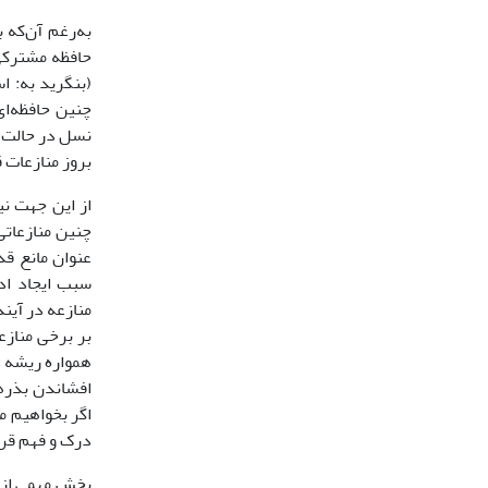
به‌رغم آن‌که 
حافظه مشترکى 
چنین حافظه‌اى
نسل در حالت ر
بروز منازعات 
از این جهت نی
چنین منازعاتى
عنوان مانع قد
سبب ایجاد اد
منازعه در آیند
بر برخى مناز
همواره ریشه د
افشاندن بذرها
اگر بخواهیم م
درک و فهم قرا
بخش مهمى از م