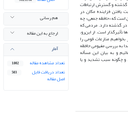
 گذشته و گسترش ارتباطات
ت یافتن فزاینده مکان در
هم رسانی
ن است که «حافظه جمعى» چه
 در گذشته دارد. مردمى که
تأثیرگذار است. از این‌رو،
ارجاع به این مقاله
 بخواهیم منازعات قومى را
تدا به بررسى مفهومى حافظه
آمار
ئیم و به بیان این مسأله
د و چگونه سبب تشدید و یا
تعداد مشاهده مقاله
1,002
تعداد دریافت فایل
503
اصل مقاله