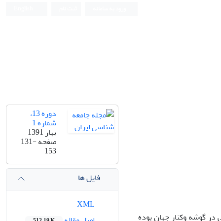
ورود به سامانه
ثبت نام
English
دوره 13،
شماره 1
بهار 1391
صفحه
131-
153
فایل ها
XML
در گوشه وکنار جهان بوده
اصل مقاله
512.19 K