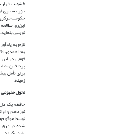
خشونت قرار دا
باور بسیارى 
حکومت مرکزى و
این‌رو، مطالعه
توجهى بنماید.
لازم به یادآو
قومى در این 
پرداختن به ای
براى تأمل بیش
زمینه.
تحول مفهومى 
حافظه یک دل‌م
نوزدهم و اوائ
توسط هوگو فو
شده در درون ما اشاره مى‌کند (شیدر، :
بازمى‌گردد.