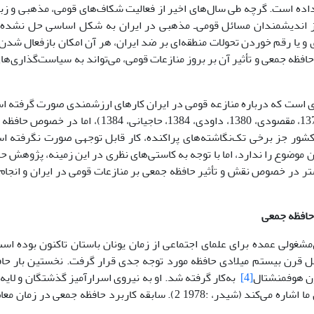
ده است. گرچه طى سال‌هاى اخیر از فعالیت شکاف‌هاى قومى، مذهبى و زبا
از اندیشمندان مسائل قومی‌ـ مذهبى در ایران به شکل اساسى حل نشده 
 یا رقم خوردن تحولات منطقه‌اى بر ضد ایران، هر آن امکان بازفعال شدن 
 حافظه جمعى و تأثیر آن بر بروز منازعات قومى، مى‌تواند به سیاست‌گذارى‌
رى است که درباره منازعه قومى در ایران کارهاى ارزشمندى صورت گرفته
به: احمدى، 1378، مقصودى، 1380، داودى، 1384، حاجی
کشور جز برخى تک‌نگاشته‌هاى پراکنده، کار قابل توجهى صورت نگرفته ا
ن موضوع را ندارد، اما با توجه به کاستى‌هاى نظرى در این زمینه، پژوهش ح
تر در خصوص نقش و تأثیر حافظه جمعى بر منازعات قومى در ایران و انجام
حافظه جمعى
شغولى عمده براى علماى اجتماعى از زمان یونان باستان تاکنون بوده است.
ل قرن بیستم میلادى حافظه مورد توجه جدى قرار گرفت. نخستین بار حافظه
ن هوفمنشتال
[4]
به‌کار گرفته شد. او به نیروى اسرارآمیز گذشتگان و لایه‌
1978 2). سابقه کاربرد حافظه جمعى در زمان معاصر به موریس هالبواکس