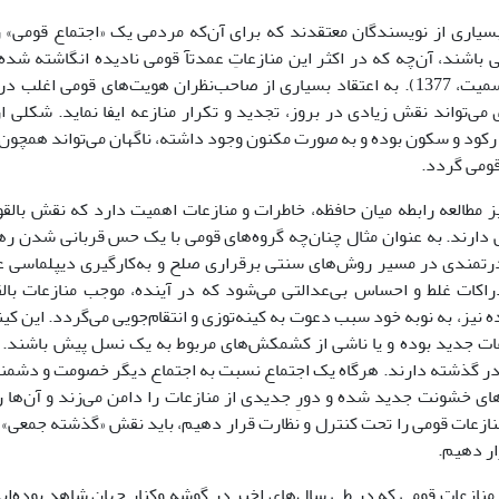
بسیارى از نویسندگان معتقدند که براى آن‌که مردمى یک «اجتماع قومى» 
باشند، آن‌چه که در اکثر این منازعاتِ عمدتآ قومى نادیده انگاشته ش
(بنگرید به: اسمیت، 1377). به اعتقاد بسیارى از صاحب‌نظران هویت‌هاى قومى 
 مى‌تواند نقش زیادى در بروز، تجدید و تکرار منازعه ایفا نماید. شکلى 
کود و سکون بوده و به صورت مکنون وجود داشته، ناگهان مى‌تواند همچون 
قومى گردد.
ز مطالعه رابطه میان حافظه، خاطرات و منازعات اهمیت دارد که نقش بال
 دارند. به عنوان مثال چنان‌چه گروه‌هاى قومى با یک حس قربانى شدن رها 
رتمندى در مسیر روش‌هاى سنتى برقرارى صلح و به‌کارگیرى دیپلماسى عم
راکات غلط و احساس بى‌عدالتى مى‌شود که در آینده، موجب منازعات بال
ه نیز، به نوبه خود سبب دعوت به کینه‌توزى و انتقام‌جویى مى‌گردد. این ک
عات جدید بوده و یا ناشى از کشمکش‌هاى مربوط به یک نسل پیش باشند. 
ر گذشته دارند. هرگاه یک اجتماع نسبت به اجتماع دیگر خصومت و دشمنى
ى خشونت جدید شده و دورِ جدیدى از منازعات را دامن مى‌زند و آن‌ها را 
نازعات قومى را تحت کنترل و نظارت قرار دهیم، باید نقش «گذشته جمعى» ر
ر دهیم.
نازعات قومى که در طى سال‌هاى اخیر در گوشه وکنار جهان شاهد بوده‌ایم