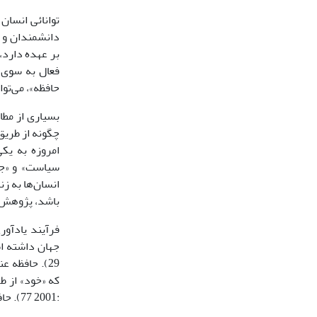
توانائى انسان
دانشمندان و ه
بر عهده دارد،
حافظه»، مى‌توان
بسیارى از مطا
چگونه از طریق 
امروزه به یک
سیاست» و «جا
انسان‌ها به زن
باشد، پژوهش 
فرآیند یادآو
29). حافظه
که «خود» از ط
:2001 77). حافظه مى‌تواند موجب حفظ تفاوت‌ها شود، زیرا به ما امکان گردآورى مجدد و حفظ وجوه تفاوتمان را مى‌دهد.