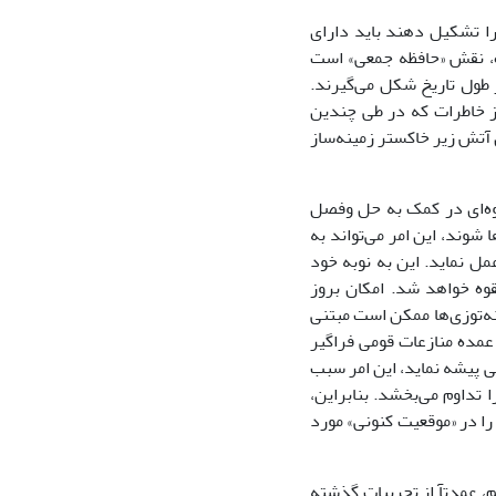
را تشکیل دهند باید داراى
ده، نقش «حافظه جمعى» است
اغلب در طول تاریخ شکل مى‌گیرند.
از خاطرات که در طى چندین
آتش زیر خاکستر زمینه‌ساز
قوه‌اى در کمک به حل وفصل
شوند، این امر مى‌تواند به
ل نماید. این به نوبه خود
قوه خواهد شد. امکان بروز
ینه‌توزى‌ها ممکن است مبتنى
عمده منازعات قومى فراگیر
 پیشه نماید، این امر سبب
تداوم مى‌بخشد. بنابراین،
ا در «موقعیت کنونى» مورد
، عمدتآ از تجربیات گذشته