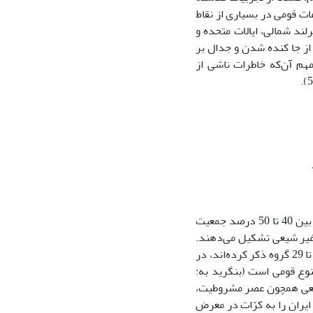
ت قومى در بسیارى از نقاط
رلند شمالى، ایالات متحده و
از جا کنده شدن و جدال بر
هم آن‌که خاطرات ناشى از
ایران نیز در زمره کشورهاى کثیرالاقوام قرار دارد. آمار و ارقام موجود نشان مى‌دهد که بین 40 تا 50 درصد جمعیت
یت را گروه‌هاى مذهبى غیر شیعى تشکیل مى‌دهند.
حداقل شش گروه اصلى و مهم قومی‌ـ زبانى و چندین گروه فرعى که برخى تعداد آن‌ها را تا 29 گروه ذکر کرده‌اند، در
نوع قومى است (بنگرید به:
ر مقاطعى همچون عصر مشروطیت،
 عرصه اجتماع و سیاست ایران را به کرّات در معرض