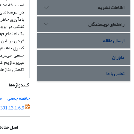
است. خاتمه ج
اطلاعات نشریه
در عرصه‌هاى 
یادآورى خاطر
راهنمای نویسندگان
نقشى در بروز
یک اجتماع قوم
ارسال مقاله
فرض بر این ا
کنترل نمائیم،
جمعى مى‌پردا
داوران
مى‌پردازیم ک
کاهش منازعات
تماس با ما
کلیدواژه‌ها
حافظه جمعى
م
391.13.1.6.9
اصل مقاله