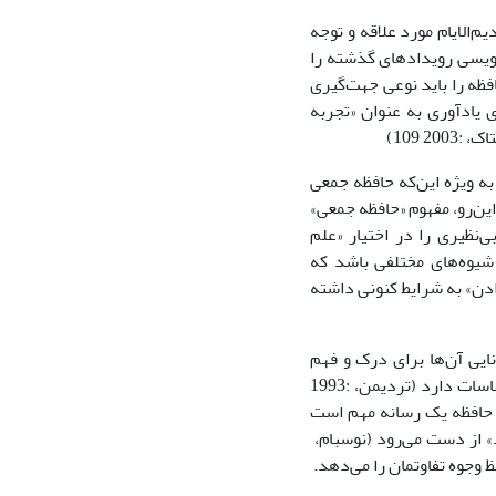
یم‌الایام مورد علاقه و توجه
نویسى رویدادهاى گذشته را
فظه را باید نوعى جهت‌گیرى
با ارجاع به فرآیندهاى یادآورى به عنوان «تجربه
2 109)
 به ویژه این‌که حافظه جمعى
این‌رو، مفهوم «حافظه جمعى»
‌نظیرى را در اختیار «علم
شیوه‌هاى مختلفى باشد که
دادن» به شرایط کنونى داشته
یى آن‌ها براى درک و فهم
جهان داشته است. حافظه در نحوه ادراک ما مؤثر است و ارتباط تنگاتنگى با عواطف و احساسات دارد (تردیمن، :1993
 حافظه یک رسانه مهم است
» از دست مى‌رود (نوسبام،