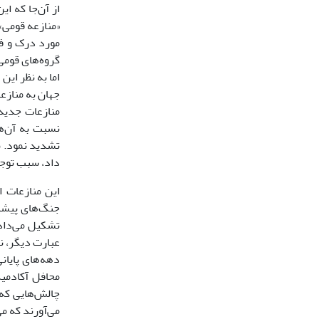
از آن‌جا که ا
«منازعه قومى»
گروه‌هاى قومى
اما به نظر این
منازعات جدید
نسبت به آن‌ها
تشدید نمود. ب
داد، سبب توجه
این منازعات ا
دهه‌هاى پایان
محافل آکادمی
چالش‌هایى که 
مى‌آورند که مى‌خ