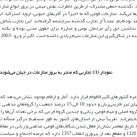
د. «گذشته جمعى مشترک» از طریق خاطرات، نقش مهمى در بروز انواع منازعا
ا مى‌کند. منازعات قومى که ما اخیرآ در آفریقاى جنوبى، اروپا، استرالیا، ای
د بوده‌ایم، عمدتآ از تجارب گذشته سرچشمه گرفته‌اند. این تجارب شامل 
داشتن حق رأى مردمان بومى و مبارزه براى حقوق مدنى بوده و نکته م
ر شکل‌گیرى این منازعات سهم زیادى داشته است. (کَیرنْز و روِ، :2003 5).
نمودار (1): تجاربى که منجر به بروز منازعات در جهان مى
شوند
ایران را گروه‎هاى غیر فارسى‌زبان و حدود 10 الى 15 درصد جمع
خیص‌اند. تقریبآ نیمى از استان‌هاى کشور به طور مستقیم درگیر مسأله ت
حمدى، 1378). تاریخ معاصر نشان از فعال شدن شکاف‌هاى قومى، مذهبى و زبانى د
سال‌هاى دهه 1320 و مقطع بعد از پیروزى انقلاب 1357 دارد که