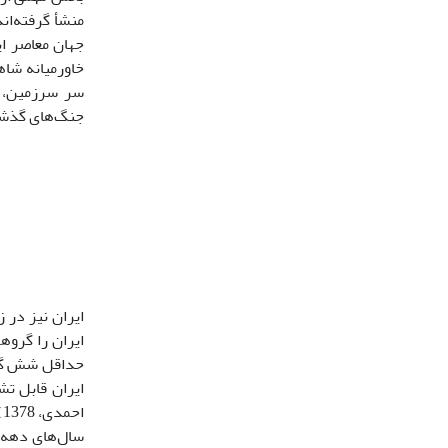
منشأ گرفته‌ان
جهان معاصر ایف
خاورمیانه شاه
سر سرزمین، ن
جنگ‌هاى گذشته د
ایران قابل تش
ا