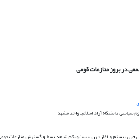
عى در بروز منازعات قومى
ی
وم سیاسى دانشگاه آزاد اسلامیـ واحد مشهد
نى قرن بیستم و آغاز قرن بیست‌ویکم شاهد بسط و گسترش منازعات قومى 