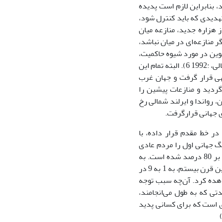
، بنابراین لازم است پدیده
تهدیدى که باید کنترل شود،
شته نشود (هورویتز، :1985 7). امروزه در آغاز هزاره جدید، منازعه میان
 منازعه‌اى در میان نباشد،
 نوین در مورد شیوه حاکمیت،
جهان به منازعات جدید قومى، مذهبى، اجتماعى، فرهنگى و زبانى تهدید مى‌شود (پتروس‌غالى، :1992 6). البته تمام این
هى قرار گرفت و جهان غرب
 گردید و منازعات پیشین را
 رواندا و ایرلند شمالى رخ
ى جهانى قرارگرفت.
در خط مقدم قرار داده، با
مى‌دهند که در حالى که 10 درصد تلفات جنگ جهانى اول را مردم عادى
تشکیل مى‌داد، این رقم در جنگ جهانى دوم به 50 درصد رسید و در منازعات اخیر بالغ بر 80 درصد شده است. به
عبارت دیگر، نسبت سربازان کشته شده به مردم عادى، از تقریبآ 9 به 1 در دهه‌هاى آغازین قرن بیستم، به 1 به 9 در
اهده کرد. آن‌چه سبب توجه
ى که به طول مى‌انجامند،
رى است که براى کسانى پدید