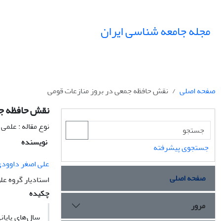
مجله جامعه شناسی ایران
صفحه اصلی
نقش حافظه جمعى در بروز منازعات قومى
نقش حافظه جم
نوع مقاله : علمی
نویسنده
جستجوی پیشرفته
علی اصغر داوود
صفحه اصلی
استادیار گروه عل
چکیده
مرور
سال‌هاى پایا