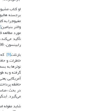
برجسته هالبو
مفهوم را به کا
والتر بنیامین
[8]
مورد مطالعه قر
تأکید مى‌کند،
رابینسون، :1998 111)
بارتلت
[9]
که م
خاطرات و حافظ
نوئرها به بس
آمریکایى یعنى
حافظه پرداختند
در بحث «مناسک
مى‌گیرد. (بنگرید 
شاید مقوله اص