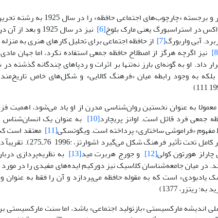
او کتاب مشهور و برجسته «چارچوب‌هاى اج
اکس در استراسبورگ یعنى مارک بلوخ
[6]
نیز در سال 1925 و بع
ربرد. آبى واربورگ
[7]
از حافظه اجتماعى براى تحلیل کارهاى هنرى به منزله «
نیز اگرچه هرگز از اصطلاح حافظه جمعى استفاده نکرد، اما جهان مادى را
ار داد. او به گونه‌اى بارز نه‌تنها بر اثرات و ردپاهاى چندگانه گذشته د
 بلکه به وجود رابطه میان «فرهنگ کالایى» و شکل‌هاى خاص تاریخ‌مندى 
عمولا به عنوان نخستین روان‌شناسى مدرن از او یاد مى‌شود، اهمیت فزا
ه جمعى فرد قائل است. اوانز پریچارد
[10]
به عنوان یک انسان‌شناس د
ط مفهوم «فراموشى ساختارى» پرداخته است. ویگوتسکى
[11]
معتقد است که 
گرفته و به طور کامل تحت تأثی
 چارلز هورتون کولى
[12]
و جورج هربرت مید
[13]
به نظریه‌پردازى دربار
. در میان جامعه‌شناسان کلاسیک نیز دورکیم ایده‌هاى مفیدى را در مورد «ز
 یادبودى» است که به مقوله حافظه مى‌پردازد و آن را فقط به عنوان وی
به: ریتزر، 1377)
لى اندیشه مارکسیستى «بازتولید اجتماعى» باشد، اما سنت مارکسیستى ب