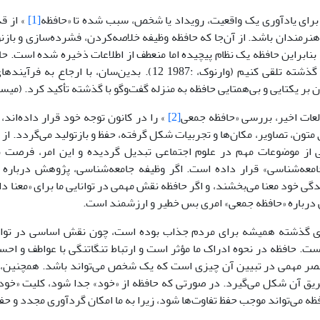
 براى یادآورى یک واقعیت، رویداد یا شخص، سبب شده تا «حافظه
[1]
» از قد
نرمندان باشد. از آن‌جا که حافظه وظیفه خلاصه‌کردن، فشرده‌سازى و باز
 بنابراین حافظه یک نظام پیچیده اما منعطف از اطلاعات ذخیره شده است. حا
فعال به سوى گذشته تلقى کنیم (وارنوک، :1987 12). بدین‌سان، 
 بر یکتایى و بى‌همتایى حافظه به منزله گفت‌وگو با گذشته تأکید کرد. (میستاک، :003
لعات اخیر، بررسى «حافظه جمعى
[2]
» را در کانون توجه خود قرار داده‌اند،
متون، تصاویر، مکان‌ها و تجربیات شکل گرفته، حفظ و بازتولید مى‌گردد. از 
ى از موضوعات مهم در علوم اجتماعى تبدیل گردیده و این امر، فرصت بى
معه‌شناسى» قرار داده است. اگر وظیفه جامعه‌شناسى، پژوهش درباره 
دگى خود معنا مى‌بخشند، و اگر حافظه نقش مهمى در توانایى ما براى «معنا 
درباره «حافظه جمعى» امرى بس خطیر و ارزشمند است.
رى گذشته همیشه براى مردم جذاب بوده است، چون نقش اساسى در توانا
 عنصر مهمى در تبیین آن چیزى است که یک شخص مى‌تواند باشد. همچنین،
ریق آن شکل مى‌گیرد. در صورتى که حافظه از «خود» جدا شود، کلیت «خود