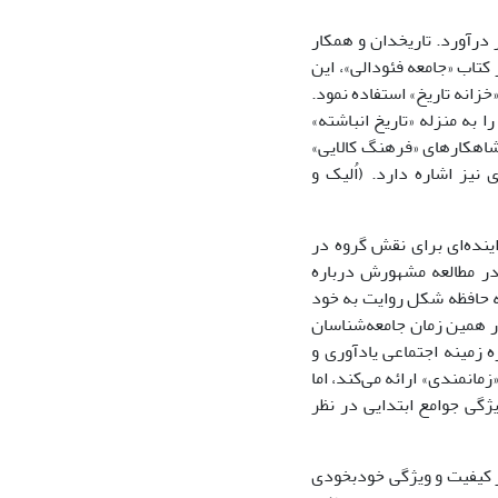
تماعى حافظه» را در سال 1925 به رشته تحریر درآورد. تاریخدان و همکار
د از آن در کتاب «جامعه فئودالى»، این
خزانه تاریخ» استفاده نمود.
 به منزله «تاریخ انباشته»
ر شاهکارهاى «فرهنگ کالایى»
نیز اشاره دارد. (اُلیک و
ینده‌اى براى نقش گروه در
ر مطالعه مشهورش درباره
حافظه شکل روایت به خود
ر فرهنگ شکل مى‌گیرد (شوارتز، :1996 76ـ275). تقریبآ در همین زمان جامعه‌شناسان
ه زمینه اجتماعى یادآورى و
مانمندى» ارائه مى‌کند، اما
ژگى جوامع ابتدایى در نظر
ر کیفیت و ویژگى خودبخودى