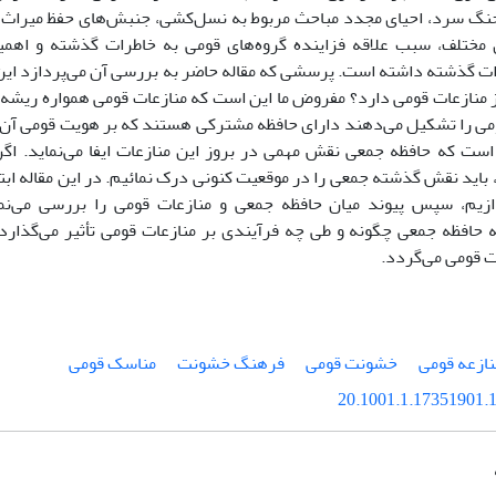
نگ سرد، احیاى مجدد مباحث مربوط به نسل‌کشى، جنبش‌هاى حفظ میراث
مختلف، سبب علاقه فزاینده گروه‌هاى قومى به خاطرات گذشته و اهمی
ات گذشته داشته است. پرسشى که مقاله حاضر به بررسى آن مى‌پردازد ای
 منازعات قومى دارد؟ مفروض ما این است که منازعات قومى همواره ریشه
ى را تشکیل مى‌دهند داراى حافظه مشترکى هستند که بر هویت قومى آن‌ها 
ست که حافظه جمعى نقش مهمى در بروز این منازعات ایفا مى‌نماید. اگر
 باید نقش گذشته جمعى را در موقعیت کنونى درک نمائیم. در این مقاله اب
زیم، سپس پیوند میان حافظه جمعى و منازعات قومى را بررسى مى‌نما
ه حافظه جمعى چگونه و طى چه فرآیندى بر منازعات قومى تأثیر مى‌گذار
 قومى مى‌گردد.
نازعه قومى
خشونت قومى
فرهنگ خشونت
مناسک قومى
20.1001.1.17351901.1