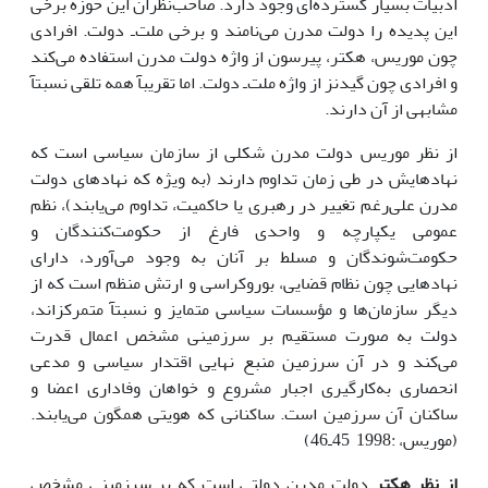
ادبیات بسیار گسترده‌اى وجود دارد. صاحب‌نظران این حوزه برخى
این پدیده را دولت مدرن مى‌نامند و برخى ملت‌ـ دولت. افرادى
چون موریس، هکتر، پیرسون از واژه دولت مدرن استفاده مى‌کند
و افرادى چون گیدنز از واژه ملت‌ـ دولت. اما تقریبآ همه تلقى نسبتآ
مشابهى از آن دارند.
از نظر موریس دولت مدرن شکلى از سازمان سیاسى است که
نهادهایش در طى زمان تداوم دارند (به ویژه که نهادهاى دولت
مدرن على‌رغم تغییر در رهبرى یا حاکمیت، تداوم مى‌یابند)، نظم
عمومى یکپارچه و واحدى فارغ از حکومت‌کنندگان و
حکومت‌شوندگان و مسلط بر آنان به وجود مى‌آورد، داراى
نهادهایى چون نظام قضایى، بوروکراسى و ارتش منظم است که از
دیگر سازمان‌ها و مؤسسات سیاسى متمایز و نسبتآ متمرکزاند،
دولت به صورت مستقیم بر سرزمینى مشخص اعمال قدرت
مى‌کند و در آن سرزمین منبع نهایى اقتدار سیاسى و مدعى
انحصارى به‌کارگیرى اجبار مشروع و خواهان وفادارى اعضا و
ساکنان آن سرزمین است. ساکنانى که هویتى همگون مى‌یابند.
(موریس، :1998 45ـ46)
از نظر هکتر
دولت مدرن دولتى است که بر سرزمینى مشخص