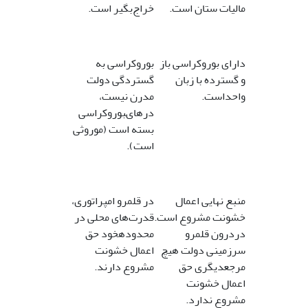
مالیات ستان است.
خراج‌بگیر است.
داراى بوروکراسى باز
بوروکراسى به
و گسترده با زبان
گستردگى دولت
واحداست.
مدرن نیست،
درهاىبوروکراسى
بسته است (موروثى
است).
منبع نهایى اعمال
در قلمرو امپراتورى،
خشونت مشروع است.
قدرت‌هاى محلى در
دردرون قلمرو
محدودهخود حق
سرزمینى دولت هیچ
اعمال خشونت
مرجعدیگرى حق
مشروع دارند.
اعمال خشونت
مشروع ندارد.