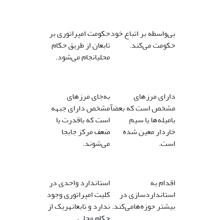
بى‌واسطه بر اتباع خود
حکومت امپراتورى بر
حکومت مى‌کند.
تابعان از طریق حکام
محلىانجام مى‌شود.
داراى مرزهاى
به‌جاى مرزهاى
مشخص است که بعضآ
مشخص داراى جبهه
بامیله‌ها یا سیم
است که باقدرت یا
خاردار معین شده
ضعف مرکز جابجا
است.
مى‌شوند.
اقدام به
استاندارد واحدى در
استانداردسازى در
کلیت امپراتورى وجود
بیشتر حوزه‌هامى‌کند.
ندارد و تابعانهریک از
حکام محلى