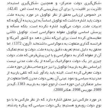
«شکل‌گیرى دولت متمرکز» و همچنین «شکل‌گیرى استبداد
اکثریت بر اقلیت» را براى آن پیش‌بینى کرده است (ص 41ـ42).
در خصوص ارزیابى محقق از نظر توکویل در مورد پدیده ملت‌ـ
دولت باید اشاره داشت که توکویل اساسآ به این پدیده آن‌گونه که
ادبیات ملت‌ـ دولت مى‌گوید اشاره نکرده است، بلکه مسأله و
پرسش اساسى توکویل مقوله دموکراسى است. توکویل تلاشى
مقایسه‌اى کرده است براى این‌که نشان دهد دو کشور آمریکا و
فرانسه گذارى متفاوت به دموکراسى داشته‌اند (آرون، 1372). اما
محقق به دلیل عدم تعریف دقیق پدیده ملت‌ـ دولت و عدم تفکیک
آن از مقوله گذار به دموکراسى و با این پیش‌فرض که ملت‌ـ دولت
چیزى جز یک دولت دموکراتیک برآمده از یک ملت مدنى نیست
(براساس نظریه باربیه) توکویل را نیز جزو صاحب‌نظران حوزه ملت‌ـ
دولت معرفى کرده است. البته باید یادآور شد که تلقى باربیه از
مدرنیته سیاسى و نمود عینى آن یعنى دولت مدرن کاملا متفاوت از
سایر متفکران این حوزه است (رجوع شود به باربیه، 1383، گیدنز
1989، موریس 1998، هکتر2000).
در مورد مارکس نیز محقق اشاره دارد که «از نظر مارکس ما با دو
نوع دولت روبه‌رو هستیم؛ یکى دولت سیاسى که پیکره پادشاه،