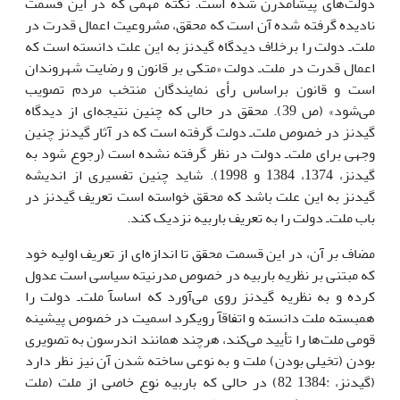
دولت‌هاى پیشامدرن شده است. نکته مهمى که در این قسمت
نادیده گرفته شده آن است که محقق، مشروعیت اعمال قدرت در
ملت‌ـ دولت را برخلاف دیدگاه گیدنز به این علت دانسته است که
اعمال قدرت در ملت‌ـ دولت «متکى بر قانون و رضایت شهروندان
است و قانون براساس رأى نمایندگان منتخب مردم تصویب
مى‌شود» (ص 39). محقق در حالى که چنین نتیجه‌اى از دیدگاه
گیدنز در خصوص ملت‌ـ دولت گرفته است که در آثار گیدنز چنین
وجهى براى ملت‌ـ دولت در نظر گرفته نشده است (رجوع شود به
گیدنز، 1374، 1384 و 1998). شاید چنین تفسیرى از اندیشه
گیدنز به این علت باشد که محقق خواسته است تعریف گیدنز در
باب ملت‌ـ دولت را به تعریف باربیه نزدیک کند.
مضاف بر آن، در این قسمت محقق تا اندازه‌اى از تعریف اولیه خود
که مبتنى بر نظریه باربیه در خصوص مدرنیته سیاسى است عدول
کرده و به نظریه گیدنز روى مى‌آورد که اساسآ ملت‌ـ دولت را
همبسته ملت دانسته و اتفاقآ رویکرد اسمیت در خصوص پیشینه
قومى ملت‌ها را تأیید مى‌کند، هرچند همانند اندرسون به تصویرى
بودن (تخیلى بودن) ملت و به نوعى ساخته شدن آن نیز نظر دارد
(گیدنز، :1384 82) در حالى که باربیه نوع خاصى از ملت (ملت