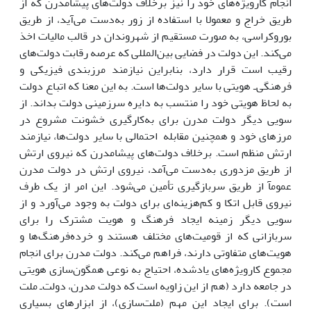
انجام کارویژه‌هاى خود را نیز برخلاف دولت‌هاى پیشامدرن که از
طریق خراج و معمولا با استفاده از زور به‌دست مى‌آید، از طریق
بوروکراسى، به صورت مستقیم از شهروندان در قالب مالیات اخذ
مى‌کند. این دولت در فضایى بین‌المللى که عرصه رقابت دولت‌هاى
رقیب است قرار دارد، بنابراین نیازمند مرزبندى فیزیکى و
فرهنگی‌ـ هویتى با سایر دولت‌ها است. به این معنا که اتباع دولت
به لحاظ هویتى خود را منتسب به دایره سرزمینى دولت بداند. از
سویى دیگر دولت مدرن براى به‌کارگیرى خشونت مشروع در
مرزهاى خود و همچنین مقابله احتمالى با سایر دولت‌ها، نیازمند
ارتش منظم است. برخلاف دولت‌هاى پیشامدرن که نیروى ارتش
از طریق مزدورى به‌دست مى‌آمد، نیروى ارتش در دولت مدرن
عمومآ از طریق سربازگیرى تأمین مى‌شود. این امر از یک طرف
نیروى قابل اتکا و کم‌هزینه‌اى براى دولت به وجود مى‌آورد و از
سویى دیگر زمینه ایجاد فرهنگ و هویت مشترک را براى
سربازانى که از قومیت‌هاى مختلف هستند و خرده‌فرهنگ‌ها و
هویت‌هاى متفاوتى دارند، فراهم مى‌کند. دولت مدرن براى انجام
مجموع کارویژه‌هاى یادشده، احتیاج به نوعى همگون‌سازى هویتى
در جامعه دارد (هم از این زاویه است که دولت مدرن، دولت‌ـ ملت
است). براى ایجاد این مهم (ملت‌سازى)، از ابزارهاى بسیارى