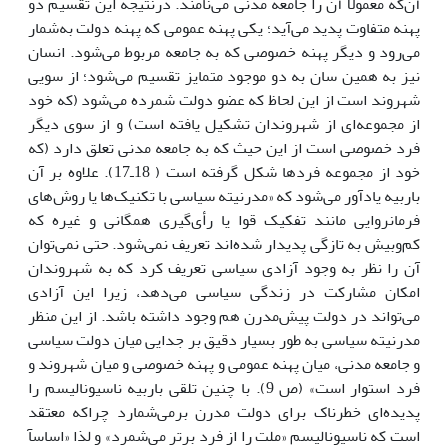
آن‌که معمولا آن را جامعه مدنى مى‌نامند. درنتیجه این تقسیم دو
پهنه متفاوت پدید مى‌آید؛ یکى پهنه عمومى که پهنه دولت به‌شمار
مى‌رود و دیگر پهنه خصوصى که به جامعه مربوط مى‌شود. انسان
نیز به همین سان به دو موجود متمایز تقسیم مى‌شود؛ از سویى
شهروند است از این لحاظ که عضو دولت شمرده مى‌شود (که خود
از مجموعه‌اى از شهروندان تشکیل یافته است) و از سوى دیگر
فرد خصوصى است از این حیث که به جامعه مدنى تعلق دارد (که
خود از مجموعه فردها شکل گرفته است ( 18ـ17). علاوه بر آن
باربیه یادآور مى‌شود که «مدرنیته سیاسى با تکنیک‌ها یا روش‌هاى
فرمانروایى مانند تفکیک قوا یا رأى‌گیرى همگانى و غیره که
کم‌وبیش به تازگى پدیدار شده‌اند تعریف نمى‌شود. حتى نمى‌توان
آن را نظر به وجود آزادى سیاسى تعریف کرد که به شهروندان
امکان مشارکت در زندگى سیاسى مى‌دهد، زیرا این آزادى
مى‌تواند در دولت پیش‌مدرن هم وجود داشته باشد. از این منظر
مدرنیته سیاسى به طور بسیار دقیق بر جدایى میان دولت سیاسى
و جامعه مدنى، میان پهنه عمومى و پهنه خصوصى و میان شهروند و
فرد استوار است» (ص 9). با چنین تلقى باربیه ناسیونالیسم را
پدیده‌اى خطرناک براى دولت مدرن برمى‌شمارد چراکه معتقد
است که ناسیونالیسم «ملت را از فرد برتر مى‌شمرد» و لذا «اساسآ