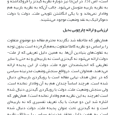
است» (ص 51). در این‌جا نیز دوباره نظریه گیدنز را فروگذاشته و
به نظریه باربیه متوسل مى‌شود. جالب آن‌که به نظریه باربیه هم
وفادار نمى‌ماند و با یکى انگاشتن تلویحى ملت‌ـ دولت با دولت
دموکراتیک به نقد وضعیت موجود مى‌نشیند.
ارزیابى و ارائه چارچوبى بدیل
همان‌طور که ملاحظه شد نگارنده محترم مقاله دو موضوع متفاوت
را براساس دو نظریه کاملا متفاوت به‌هم گره زده است بدون توجه
به تفاوت‌هاى بنیادین آن‌ها. به همین دلیل تعریفى که از ملت-
دولت ارائه مى‌شود نه گیدنزى است نه باربیه‌اى و نه حتى با سایر
تعاریفى که اندیشمندان حوزه ملت‌ـ دولت از این پدیده ارائه
مى‌دهند، همخوان است. درواقع سنجش وضعیت مدرنیته سیاسى
که در عمل هدف نهایى مقاله است با رویکردى باربیه‌اى دنبال
شده است، هرچند اساسآ چندان هم به آن وفادار نمانده است،
ولى سنجش وضعیت ملت‌ـ دولت با رویکردى گیدنزى دنبال شده
است (هرچند به این نظریه هم وفادار نمانده است). همان‌طور که
اشاره شد این دو مبحث با یک تعریف تفسیرى که نه باربیه‌اى
است و نه گیدنزى تحت عنوان پدیده ملت‌ـ دولت دنبال شده
است. به همین دلیل محقق مدرنیته سیاسى را برخلاف نظریه