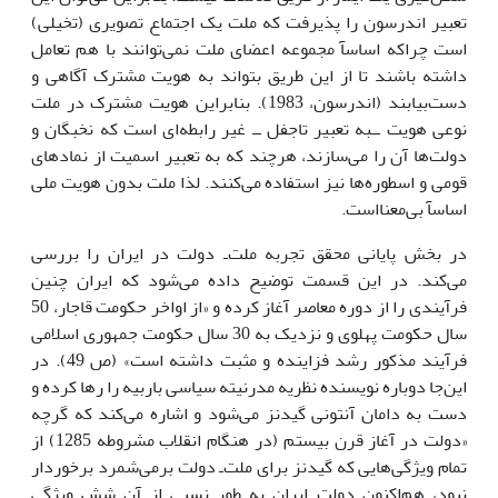
تعبیر اندرسون را پذیرفت که ملت یک اجتماع تصویرى (تخیلى)
است چراکه اساسآ مجموعه اعضاى ملت نمى‌توانند با هم تعامل
داشته باشند تا از این طریق بتواند به هویت مشترک آگاهى و
دست‌بیابند (اندرسون، 1983). بنابراین هویت مشترک در ملت
نوعى هویت ــبه تعبیر تاجفل ــ غیر رابطه‌اى است که نخبگان و
دولت‌ها آن را مى‌سازند، هرچند که به تعبیر اسمیت از نمادهاى
قومى و اسطوره‌ها نیز استفاده مى‌کنند. لذا ملت بدون هویت ملى
اساسآ بى‌معنااست.
در بخش پایانى محقق تجربه ملت‌ـ دولت در ایران را بررسى
مى‌کند. در این قسمت توضیح داده مى‌شود که ایران چنین
فرآیندى را از دوره معاصر آغاز کرده و «از اواخر حکومت قاجار، 50
سال حکومت پهلوى و نزدیک به 30 سال حکومت جمهورى اسلامى
فرآیند مذکور رشد فزاینده و مثبت داشته است» (ص 49). در
این‌جا دوباره نویسنده نظریه مدرنیته سیاسى باربیه را رها کرده و
دست به دامان آنتونى گیدنز مى‌شود و اشاره مى‌کند که گرچه
«دولت در آغاز قرن بیستم (در هنگام انقلاب مشروطه 1285) از
تمام ویژگى‌هایى که گیدنز براى ملت‌ـ دولت برمى‌شمرد برخوردار
نبود، هم‌اکنون دولت ایران به طور نسبى از آن شش ویژگى