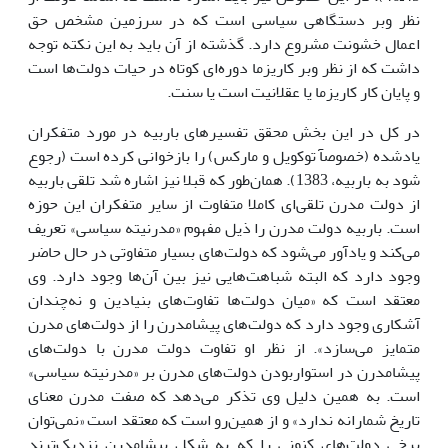
نظر وبر دستگاهى سیاسى است که در سرزمین مشخص حق
اعمال خشونت مشروع دارد. گذشته از آن باید به این نکته توجه
داشت که از نظر وبر کاریزما دوره‌اى کوتاه در حیات دولت‌ها است
و پایان کار کاریزما یا عقلانیت است یا سنت.
در کل در این بخش محقق تفسیرهاى باربیه در مورد متفکران
یادشده (خصوصآ توکویل و مارکس) را بازخوانى کرده است (رجوع
شود به باربیه، 1383). همان‌طور که قبلا نیز اشاره شد تلقى باربیه
از دولت مدرن تلقى‌اى کاملا متفاوت از سایر متفکران این حوزه
است. باربیه دولت مدرن را ذیل مفهوم «مدرنیته سیاسى» تعریف
مى‌کند و یادآور مى‌شود که دولت‌هاى بسیار متفاوتى در حال حاضر
وجود دارد که البته شباهت‌هایى نیز بین آن‌ها وجود دارد. وى
معتقد است که «میان دولت‌ها تفاوت‌هاى بنیادین و نه‌چندان
آشکارى وجود دارد که دولت‌هاى پیشامدرن را از دولت‌هاى مدرن
متمایز مى‌سازد». از نظر او تفاوت دولت مدرن با دولت‌هاى
پیشامدرن در استواربودن دولت‌هاى مدرن بر «مدرنیته سیاسى»
است. به همین دلیل وى تذکر مى‌دهد که صفت مدرن معناى
تاریخ شمارانه ندارد» و از همین‌رو است که معتقد است «نمى‌توان
برخى دولت‌هاى کنونى را که به شکل پیشامدرن نزدیک‌ترند