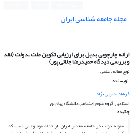
ورود به سامانه
ثبت نام
English
مجله جامعه شناسی ایران
ارائه چارچوبى بدیل براى ارزیابى تکوین ملت ـدولت (نقد
و بررسى دیدگاه حمیدرضا جلائى پور)
نوع مقاله : علمی
نویسنده
فرهاد نصرتى نژاد
استادیار گروه علوم اجتماعى دانشگاه پیام نور
چکیده
مقوله دولت در جامعه معاصر ایران، از جمله موضوعاتى است که