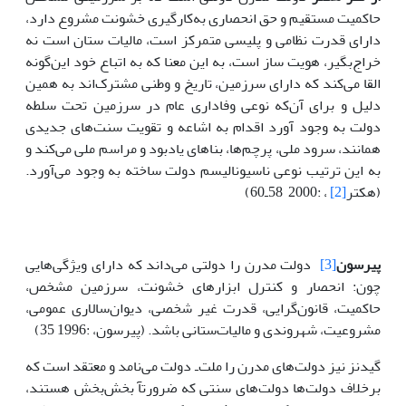
حاکمیت مستقیم و حق انحصارى به‌کارگیرى خشونت مشروع دارد،
داراى قدرت نظامى و پلیسى متمرکز است، مالیات ستان است نه
خراج‌بگیر، هویت ساز است، به این معنا که به اتباع خود این‌گونه
القا مى‌کند که داراى سرزمین، تاریخ و وطنى مشترک‌اند به همین
دلیل و براى آن‌که نوعى وفادارى عام در سرزمین تحت سلطه
دولت به وجود آورد اقدام به اشاعه و تقویت سنت‌هاى جدیدى
همانند، سرود ملى، پرچم‌ها، بناهاى یادبود و مراسم ملى مى‌کند و
به این ترتیب نوعى ناسیونالیسم دولت ساخته به وجود مى‌آورد.
(هکتر
[2]
، :2000 58ـ60)
پیرسون
[3]
دولت مدرن را دولتى مى‌داند که داراى ویژگى‌هایى
چون: انحصار و کنترل ابزارهاى خشونت، سرزمین مشخص،
حاکمیت، قانون‌گرایى، قدرت غیر شخصى، دیوان‌سالارى عمومى،
مشروعیت، شهروندى و مالیات‌ستانى باشد. (پیرسون، :1996 35)
گیدنز نیز دولت‌هاى مدرن را ملت‌ـ دولت مى‌نامد و معتقد است که
برخلاف دولت‌ها دولت‌هاى سنتى که ضرورتآ بخش‌بخش هستند،