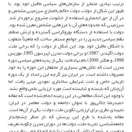
ترتیب نهادى، متمایز از سازمان‌هاى سیاسى ماقبل خود بود. با
ظهور این شکل از دولت، دولت حاکم بلامنازع سرزمینى مشخص و
در آن از حق انحصارى استفاده از خشونت مشروع برخوردار شد.
سرزمینى که محدوده‌هاى آن با مرزهایى مشخص معین شده بود.
دولت با استفاده از دستگاه بوروکراسى گسترده و ارتش منظم،
نظم سیاسى جدیدى را در جوامع مستقر ساخت که ماهیتآ متفاوت
با اشکال ماقبل خود بود. این شکل از دولت را که برخى ملت‌ـ
دولت (گیدنز، 1987) و برخى دولت مدرن (پیرسون 1995، موریس
1998، و هکتر 2000) نام نهاده‌اند، یکى از پدیده‌هاى سیاسى دوره
مدرن است که تلاش‌هاى بسیارى از محققان این حوزه را به خود
مصروف داشته است. در ایران نیز گرچه این رخداد از یک دوره
تاریخى خاص و تحت شرایطى ساختارى نمودى عینى یافت، اما
آن‌چنان که بایسته و شایسته است مورد ارزیابى علمى واقع نشد.
با وجود این اندک مطالعاتى در این زمینه انجام شده است که مقاله
حمیدرضا جلائى‌پور با عنوان «جامعه و دولت معاصر در ایران:
تمهیدى نظرى براى ارزیابى تکوین ملت‌ـ دولت» یکى از آن‌ها است.
مقاله یادشده با طرح این پرسش که «از منظر چشم‌انداز
جامعه‌شناسى، تجربه ملت‌ـ دولت‌ها در دوران مدرن چگونه تعریف
و تفسیر مى‌شود؟» تلاش کرده است تا با «ارائه چارچوبى نظرى» در