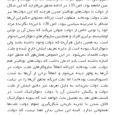
عین جامعه بود» (ص 35). در ادامه محقق مى‌افزاید که این شکل
از دولت با دولت‌هاى توتالیتر مدرن هرچند که این دولت‌ها نیز
ملت‌ـ دولت بوده‌اند، متفاوت است چراکه «محتواى حکمرانى آن‌ها
متناظر با مدرنیته سیاسى نبود» (ص 36). تا این‌جا نگارنده مراد
خود را نوعى خاص از دولت عنوان مى‌کند که بنیان آن بر نوعى
اومانیسم، برابرى افراد و همچنین سازوکارهاى دموکراسى استوار
است. به همین دلیل هرآن‌جا که دولت وجود داشته باشد ولى
دموکراتیک نبوده است از دایره تعریف ایشان خارج شده و ملت‌ـ
دولت قلمداد نمى‌شود. در این خصوص همان‌طور که محقق خود
اشاره داشته است باید اذعان داشت که دولت‌هاى توتالیتر هم
دولت‌ـ ملت بوده‌اند (چراکه اتفاقآ سازوکارهاى ملت‌ـ دولت در
آن‌ها به وفور دیده مى‌شود و اتفاقآ برخى از آن‌ها به شدت
ناسیونالیست بوده‌اند) اما علت این‌که محقق آن‌ها را در نهایت
ملت‌ـ دولت نمى‌داند به دلیل تعریف غیر دقیق ایشان از ملت‌ـ
دولت و یکسان دانستن آن با دولت دموکراتیک است. در
قسمت‌هاى بعد به تفصیل بحث خواهد شد که سویه دموکراتیک
قائل شدن با تجربه تاریخى شکل‌گیرى عموم دولت ملت‌ها
همخوانى ندارد. البته این سخن بدان معنا نیست که دولت‌ـ