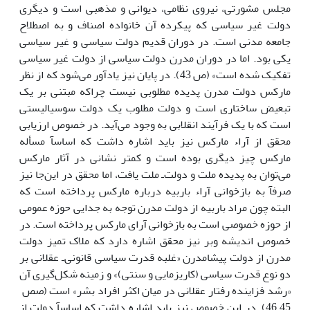
مجلس مشورتى، نیروى نظامى، دیوانى و مذهبى است و دیگرى
دولت غیر سیاسى که پیکرده آن خانواده اصناف و به اصطلاح
جامعه مدنى است. در دوران قدیم دولت سیاسى و غیر سیاسى
یکى بود. اما در دوران مدرن دولت سیاسى از دولت غیر سیاسى
تفکیک شده است» (ص 43). در پایان نیز یادآور مى‌شود که از نظر
مارکس دولت مدرن پدیده مطلوبى نیست چراکه مبتنى بر یک
تبعیض ساختارى است و دولت مطلوب یک دولت سوسیالیستى
است که با یک فرآیند انقلابى به وجود مى‌آید. در خصوص ارزیابى
محقق از آراء مارکس نیز باید اشاره داشت که اساسآ مسأله
مارکس چیز دیگرى بوده است و کمتر نشانى در آثار مارکس
مى‌توان به پدیده ملت و دولت‌ـ ملت یافت، اما محقق در این‌جا نیز
صرفآ به بازخوانى آراء باربیه درباره مارکس پرداخته است که
البته چون مراد باربیه از دولت مدرن توجه به جدایى حوزه عمومى
از حوزه خصوصى است به بازخوانى آراى مارکس پرداخته است. در
خصوص اندیشه وبر نیز محقق اشاره دارد که ملاک تمیز دولت
مدرن از دولت پیشامدرن «غلبه قدرت سیاسى قانونی‌ـ عقلانى بر
دو نوع قدرت سیاسى (کاریزمایى و سنتى)» و زمینه شکل‌گیرى آن
«رشد فزاینده رفتار عقلانى در میان اکثر افراد بشر» است (صص
45ـ46). در این خصوص نیز باید اشاره داشت که اساسآ دولت از