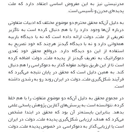
مدرنیستى نیز به این مفروض اساسى اعتقاد دارد که ملت
پدیده‌اى مدرن و تأسیسى است.
به دلیل آن‌که محقق محترم دو موضوع مختلف که ادبیات متفاوتى
درباره آن‌ها وجود دارد را با هم دنبال کرده است به ناگزیر
تعریفى از ملت‌ـ دولت ارائه داده است که نه با دیدگاه باربیه
همخوانى دارد و نه با دیدگاه گیدنز هرچند که خود تصریح به
استفاده از این دو دیدگاه دارد. درواقع محقق خود بُعدى
دموکراتیک به تعریف گیدنز از پدیده ملت‌ـ دولت اضافه کرده
است تا از این طریق بتواند مقوله گذار به دموکراسى را هم دنبال
کند. به همین دلیل است که محقق در پایان نتیجه مى‌گیرد که
فرآیند شکل‌گیرى ملت‌ـ دولت در ایران روند رو به رشدى داشته
است.
در مجموع محقق به دلیل آن‌که دو موضوع متفاوت را با هم خلط
کرده، نتوانسته است به پرسش‌هاى آغازین پژوهش پاسخى علمى
بدهد. بنابراین بایسته‌تر آن بود که محقق در ابتدا مشخص
مى‌کرد که هدف، ارزیابى شکل‌گیرى پدیده ملت‌ـ دولت در ایران
است یا ارزیابى گذار به دموکراسى. در خصوص پدیده ملت‌ـ دولت