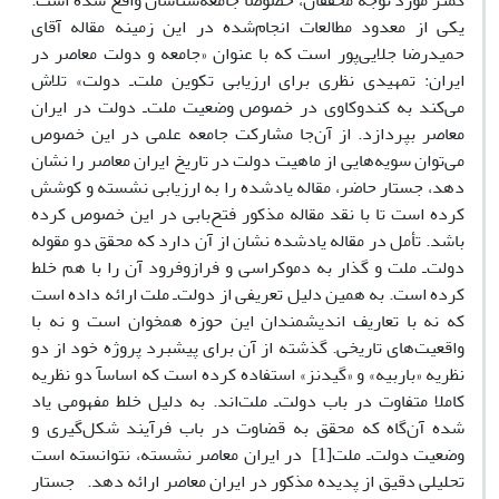
کمتر مورد توجه محققان، خصوصآ جامعه‌شناسان واقع شده است.
یکى از معدود مطالعات انجام‌شده در این زمینه مقاله آقاى
حمیدرضا جلایى‌پور است که با عنوان «جامعه و دولت معاصر در
ایران: تمهیدى نظرى براى ارزیابى تکوین ملت‌ـ دولت» تلاش
مى‌کند به کندوکاوى در خصوص وضعیت ملت‌ـ دولت در ایران
معاصر بپردازد. از آن‌جا مشارکت جامعه علمى در این خصوص
مى‌توان سویه‌هایى از ماهیت دولت در تاریخ ایران معاصر را نشان
دهد، جستار حاضر، مقاله یادشده را به ارزیابى نشسته و کوشش
کرده است تا با نقد مقاله مذکور فتح‌بابى در این خصوص کرده
باشد. تأمل در مقاله یادشده نشان از آن دارد که محقق دو مقوله
دولت‌ـ ملت و گذار به دموکراسى و فرازوفرود آن را با هم خلط
کرده است. به همین دلیل تعریفى از دولت‌ـ ملت ارائه داده است
که نه با تعاریف اندیشمندان این حوزه همخوان است و نه با
واقعیت‌هاى تاریخى. گذشته از آن براى پیشبرد پروژه خود از دو
نظریه «باربیه» و «گیدنز» استفاده کرده است که اساسآ دو نظریه
کاملا متفاوت در باب دولت‌ـ ملت‌اند. به دلیل خلط مفهومى یاد
شده آن‌گاه که محقق به قضاوت در باب فرآیند شکل‌گیرى و
وضعیت دولت‌ـ ملت[1] در ایران معاصر نشسته، نتوانسته است
تحلیلى دقیق از پدیده مذکور در ایران معاصر ارائه دهد. جستار