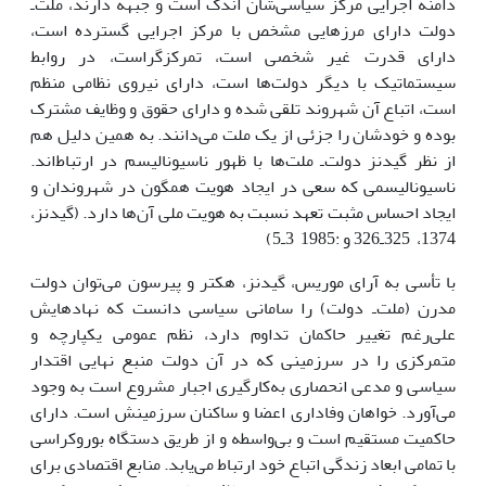
دامنه اجرایى مرکز سیاسى‌شان اندک است و جبهه دارند، ملت‌ـ
دولت داراى مرزهایى مشخص با مرکز اجرایى گسترده است،
داراى قدرت غیر شخصى است، تمرکزگراست، در روابط
سیستماتیک با دیگر دولت‌ها است، داراى نیروى نظامى منظم
است، اتباع آن شهروند تلقى شده و داراى حقوق و وظایف مشترک
بوده و خودشان را جزئى از یک ملت مى‌دانند. به همین دلیل هم
از نظر گیدنز دولت‌ـ ملت‌ها با ظهور ناسیونالیسم در ارتباط‌اند.
ناسیونالیسمى که سعى در ایجاد هویت همگون در شهروندان و
ایجاد احساس مثبت تعهد نسبت به هویت ملى آن‌ها دارد. (گیدنز،
1374، 325ـ326 و :1985 3ـ5)
با تأسى به آراى موریس، گیدنز، هکتر و پیرسون مى‌توان دولت
مدرن (ملت‌ـ دولت) را سامانى سیاسى دانست که نهادهایش
على‌رغم تغییر حاکمان تداوم دارد، نظم عمومى یکپارچه و
متمرکزى را در سرزمینى که در آن دولت منبع نهایى اقتدار
سیاسى و مدعى انحصارى به‌کارگیرى اجبار مشروع است به وجود
مى‌آورد. خواهان وفادارى اعضا و ساکنان سرزمینش است. داراى
حاکمیت مستقیم است و بى‌واسطه و از طریق دستگاه بوروکراسى
با تمامى ابعاد زندگى اتباع خود ارتباط مى‌یابد. منابع اقتصادى براى