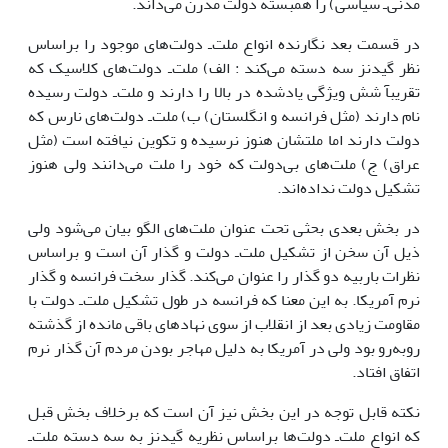
مدنی‌ـ سیاسى) را همبسته دولت مدرن مى‌داند.
در قسمت بعد نگارنده انواع ملت‌ـ دولت‌هاى موجود را براساس
نظر گیدنز سه دسته مى‌کند : الف) ملت‌ـ دولت‌هاى کلاسیک که
تقریبآ شش ویژگى یادشده در بالا را دارند و ملت‌ـ دولت رسیده
نام دارند (مثل فرانسه و انگلستان) ب) ملت‌ـ دولت‌هاى نارس که
دولت دارند اما ملتشان هنوز نرسیده و تکوین نیافته است (مثل
عراق) ج) ملت‌هاى بى‌دولت که خود را ملت مى‌دانند ولى هنوز
تشکیل دولت نداده‌اند.
در بخش بعدى بحثى تحت عنوان ملت‌هاى الگو بیان مى‌شود ولى
ذیل آن سخن از تشکیل ملت‌ـ دولت و گذار آن است و براساس
نظرات باربیه دو گذار را عنوان مى‌کند. گذار سخت فرانسه و گذار
نرم آمریکا. به این معنا که فرانسه در طول تشکیل ملت‌ـ دولت با
مقاومت زیادى بعد از انقلاب از سوى نهادهاى باقى مانده از گذشته
روبه‌رو بود ولى در آمریکا به دلیل مهاجر بودن مردم آن گذار نرم
اتفاق افتاد.
نکته قابل توجه در این بخش نیز آن است که برخلاف بخش قبل
که انواع ملت‌ـ دولت‌ها براساس نظریه گیدنز به سه دسته ملت‌ـ