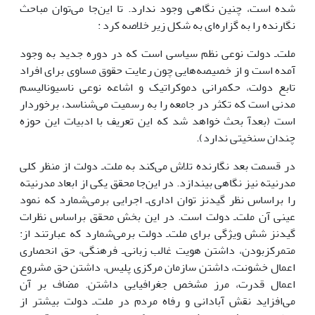
شده است، چنین نگاهى وجود ندارد. تا این‌جا مى‌توان مباحث
نگارنده را به گزاره‌اى به شکل زیر خلاصه کرد :
ملت‌ـ دولت نوعى نظم سیاسى است که در دوره جدید به وجود
آمده است و از خصیصه‌هایى چون رعایت حقوق مساوى براى افراد
تابع دولت، حکمرانى دموکراتیک و اشاعه نوعى ناسیونالیسم
مدنى است که تکثر در جامعه را به رسمیت مى‌شناسد، برخوردار
است (بعدآ بحث خواهد شد که این تعریف با ادبیات این حوزه
چندان سنخیتى ندارد).
در قسمت بعد نگارنده تلاش مى‌کند به ملت‌ـ دولت از منظر کلى
مدرنیته نیز نگاهى بیندازد. در این‌جا محقق یکى از ابعاد مدرنیته
را براساس نظر گیدنز توان اداری‌ـ اجرایى برمى‌شمارد که نمود
عینى آن ملت‌ـ دولت است. در این بخش محقق براساس نظرات
گیدنز شش ویژگى براى ملت‌ـ دولت برمى‌شمارد که عبارتند از:
متمرکزبودن، داشتن هویت غالب زبانی‌ـ فرهنگى، حق انحصارى
اعمال خشونت، داشتن سازمان مرکزى پلیس، داشتن حق مشروع
اعمال قدرت، مرز مشخص جغرافیایى داشتن. مضاف بر آن
مى‌افزاید نقش آبادانى و رفاه مردم در ملت‌ـ دولت بیشتر از