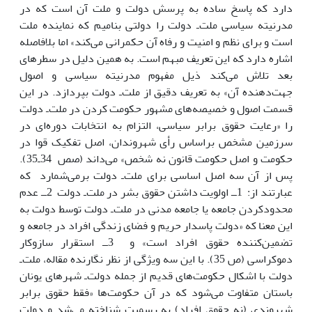
دارد که پاسخ ساده به پرسش دولت و ملت آن است که در
مدرنیته سیاسى ملت‌ـ دولت را دولتى بنامیم که نماینده ملت
است و براى نظم و امنیت و رفاه آن حکمرانى مى‌کند» اما بلافاصله
اشاره دارد که این تعریف مبهم است. به همین دلیل در سطرهاى
بعد تلاش مى‌کند ذیل مفهوم مدرنیته سیاسى و اصول
جهت‌دهنده آن» به تعریف دقیق از ملت‌ـ دولت بپردازد. در این
قسمت اصول و خصیصه‌هاى مشهور حکومت کردن در ملت‌ـ دولت
را «رعایت حقوق برابر سیاسى، التزام به انتخابات دوره‌اى در
سرزمین مشخص براساس رأى شهروندان، اصل تفکیک قوا در
حکومت و اصل حکومت قانون نه شخص» مى‌داند (صص 34ـ35).
پس از آن سه اصل اساسى براى ملت‌ـ دولت برمى‌شمارد که
عبارتند از: 1ــ اولویت داشتن حقوق بشر در ملت‌ـ دولت 2ــ عدم
محدودکردن جامعه یا جامعه مدنى در ملت‌ـ دولت توسط دولت به
این معنا که «دولت پاسدار حریم و فضاى زندگى افراد در جامعه و
تضمین‌کننده حقوق افراد است» و 3ــ استقرار سازوکار
دموکراسى (ص 35). با این سه ویژگى از نظر نگارنده مقاله، ملت‌ـ
دولت با اشکال حکومت‌هاى قدیم از جمله دولت‌ـ شهرهاى یونان
باستان متفاوت مى‌شود که در آن حکومت‌ها «فقط حقوق برابر
شهروندى (نه حقوق افراد) به رسمیت شناخته مى‌شد و دولت