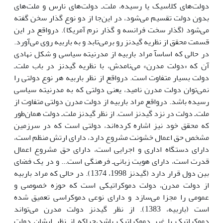
دولت‌هاى کلاسیک یا رسیده، ملت‌ـ دولت‌هاى نارس و ملت‌هاى
بدون دولت تقسیم مى‌شود، در این‌جا از دو نوع گذار سخن گفته
مى‌شود (گذار سخت فرانسه و گذار نرم آمریکا). درواقع در این
قسمت محقق از نظریه گیدنز رو برمى‌تابد و به باربیه روى مى‌آورد.
در حالى که اساسآ مراد باربیه از مدرنیته سیاسى و شکل نهادى
آن که «دولت مدرن» مى‌نامدش، با نظریه گیدنز در باب ملت‌ـ
دولت بسیار متفاوت است. درواقع از نظر باربیه هر نوع دولتى را
نمى‌توان دولت مدرن نامید، یعنى دولتى که به مدرنیته سیاسى
رسیده باشد. درواقع مراد باربیه از دولت مدرن دولتى متفاوت از
ملت‌ـ دولت در نزد گیدنز است. از نظر گیدنز ملت‌ـ دولت همان‌طور
که محقق خود نیز اشاره کرده‌اند، دولتى است که در سرزمین
مشخص حق اعمال خشونت مشروع دارد، داراى ارتش منظم است،
داراى دستگاه ادارى و اجرایى است، داراى حق مشروع اعمال
قدرت است، داراى هویت زبانی‌ـ فرهنگى است... و در یک فضاى
بین دول قرار دارد (گیدنز 1998، 1374). در حالى که مراد باربیه
از دولت مدرن، دولت دموکراتیکى است که حوزه خصوصى و
عمومى را مجزا مى‌سازد و داراى نوعى دموکراسى تعمیق شده
است (باربیه، 1383). از نظر گیدنز دولت مدرن مى‌تواند
دموکراتیک یا غیر دموکراتیک باشد،چراکه از نظر ایشان دولت