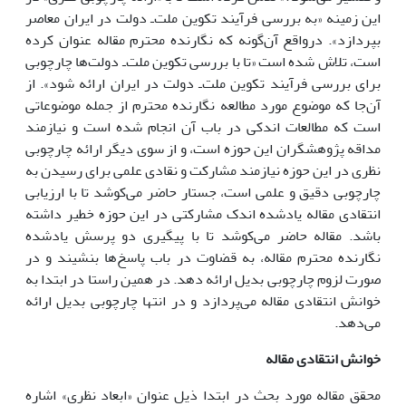
این زمینه «به بررسى فرآیند تکوین ملت‌ـ دولت در ایران معاصر
بپردازد». درواقع آن‌گونه که نگارنده محترم مقاله عنوان کرده
است، تلاش شده است «تا با بررسى تکوین ملت‌ـ دولت‌ها چارچوبى
براى بررسى فرآیند تکوین ملت‌ـ دولت در ایران ارائه شود». از
آن‌جا که موضوع مورد مطالعه نگارنده محترم از جمله موضوعاتى
است که مطالعات اندکى در باب آن انجام شده است و نیازمند
مداقه پژوهشگران این حوزه است، و از سوى دیگر ارائه چارچوبى
نظرى در این حوزه نیازمند مشارکت و نقادى علمى براى رسیدن به
چارچوبى دقیق و علمى است، جستار حاضر مى‌کوشد تا با ارزیابى
انتقادى مقاله یادشده اندک مشارکتى در این حوزه خطیر داشته
باشد. مقاله حاضر مى‌کوشد تا با پیگیرى دو پرسش یادشده
نگارنده محترم مقاله، به قضاوت در باب پاسخ‌ها بنشیند و در
صورت لزوم چارچوبى بدیل ارائه دهد. در همین راستا در ابتدا به
خوانش انتقادى مقاله مى‌پردازد و در انتها چارچوبى بدیل ارائه
مى‌دهد.
خوانش انتقادى مقاله
محقق مقاله مورد بحث در ابتدا ذیل عنوان «ابعاد نظرى» اشاره