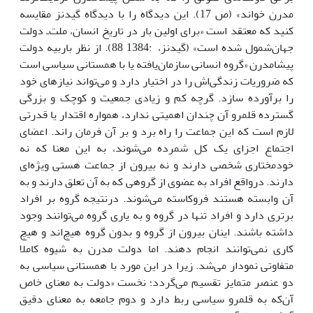
مدرن خواند» (ص 17). این دیدگاه را با دیدگاه گیدنز مقایسه
کنید که معتقد است «براى اولین بار در تاریخ انسان، ملت‌ـ دولت
جهان‌شمول شده است» (گیدنز، :1384 88). از نظر باربیه دولت
پیشامدرن «گروه انسانى سازمان‌یافته یا با همستانى سیاسى است
که ضروریات زندگى‌اش را در اختیار دارد و مى‌تواند نیازهاى خود
را برآورده سازد. گرچه کم و زیادى جمعیت و کوچک و بزرگى
گسترده قلمرو آن چندان اهمیتى ندارد، همواره اقتدار یا قدرتى
لازم است که این جماعت را راه برد و بر آن فرمان راند. اعضاى
اجتماع اجزاى یک کل شمرده مى‌شوند، به این معنا که نه
خودمختارى شخصى دارند و نه بیرون از جماعت هستى ویژه‌اى
دارند. درواقع افراد به عضوى از گروهى که به آن تعلق دارند و به
آن وابسته هستند فروکاسته مى‌شوند. درنتیجه گروه بر افراد
برترى دارد و افراد تنها در گروه و به یارى گروه مى‌توانند وجود
داشته باشند. اینان بیرون از گروه و بدون گروه هیچ‌اند و هیچ
کارى نمى‌توانند انجام دهند. اما دولت مدرن به شیوه کاملا
متفاوتى نمودار مى‌شد. زیرا در این مورد با همستانى سیاسى به
دو عنصر متمایز تقسیم مى‌گردد؛ نخست «دولت به معناى خاص
آن‌که به قلمرو سیاسى ربط دارد و دوم جامعه به معناى دقیق