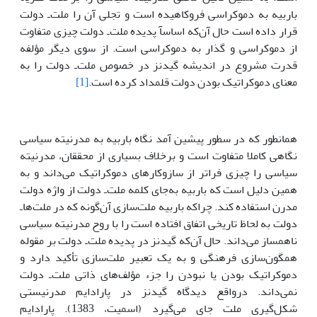
باربیه به دموکراسى فروکاهیده است و تجلى آن را ملت‌ـ دولت
قرار داده است حال آن‌که اساسآ پدیده ملت‌ـ دولت چیزى متفاوت
از دموکراسى و گذار به دموکراسى است. از سوى دیگر مؤلفه
قدرت مشروع در اندیشه گیدنز در خصوص ملت‌ـ دولت را به
معناى دموکراتیک بودن دولت قلمداد کرده است.
[1]
همانطور که در سطور پیشین آمد نگاه باربیه به مدرنیته سیاسى
نگاهى کاملا متفاوت است و برخلاف بسیارى از محققان، مدرنیته
سیاسى را چیزى فراتر از سازوکارهاى دموکراتیک مى‌داند و به
همین دلیل است که باربیه به‌جاى کلمه ملت‌ـ دولت از واژه دولت
مدرن استفاده کند. چراکه باربیه ملت‌سازى آن‌گونه که در ملت‌هاـ
دولت به لحاظ تاریخى اتفاق افتاده است را با روح مدرنیته سیاسى
ناهمساز مى‌داند. حال آن‌که گیدنز در پدیده ملت‌ـ دولت بر مقوله
همگون‌سازى فرهنگى و به یک تعبیر ملت‌سازى تأکید دارد و
دموکراتیک بودن یا نبودن را جزء مؤلف‌هاى ذاتى ملت‌ـ دولت
نمى‌داند. درواقع دیدگاه گیدنز در پارادایم مدرنیستى
شکل‌گیرى ملت جاى مى‌گیرد (اسمیت، 1383). پارادایم