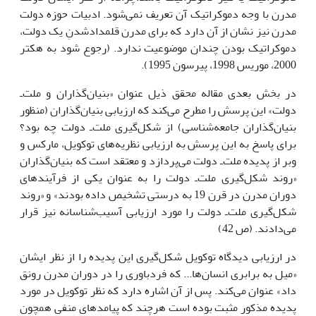
مدرن با وجه دموکراتیک آن تعریف نمى‌شود. ادبیات حوزه دولت
مدرن نیز نشان از آن دارد که براى مدرن قلمدادشدنِ یک دولت،
دموکراتیک بودن چندان موضوعیت ندارد. (رجوع شود به هکتر
2000، موریس 1998، پیرسون 1995).
در بخش بعدى مقاله محقق ذیل عنوان «بنیان‌گذاران و ملت‌ـ
دولت» این پرسش را مطرح مى‌کند که ارزیابى بنیان‌گذاران (منظور
بنیان‌گذاران جامعه‌شناسى) از شکل‌گیرى ملت‌ـ دولت چه بود؟
براى پاسخ به این پرسش به ارزیابى نظریه‌هاى توکویل، مارکس و
وبر از پدیده ملت‌ـ دولت مى‌پردازد و معتقد است که بنیان‌گذاران
«روند شکل‌گیرى ملت‌ـ دولت را به عنوان یکى از فرآیندهاى
دوران مدرن در قرن 19 به درستى تشخیص داده بودند» و «روند
شکل‌گیرى ملت‌ـ دولت را مورد ارزیابى آسیب‌شناسانه نیز قرار
مى‌دادند. (ص 42)
در ارزیابى دیدگاه توکویل شکل‌گیرى این پدیده را از نظر ایشان
«میل به برابرى انسان‌ها... که فردباورى را در دوران مدرن رونق
داد» عنوان مى‌کند. پس از آن اشاره دارد که نظر توکویل در مورد
پدیده مذکور مثبت بوده است هرچند که پیامدهاى منفى همچون