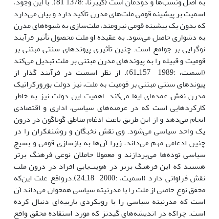
به اصل ونسب‌ها و دودمان است (گیبرنا، :1378 81). با این وجود،
اسمیت بر پیشینه قومى ملت‌هاى مدرن تأکید دارد و بیان مى‌دارد
که بدون یک پیشینه قومى نیرومند، ملت‌سازى به شیوه‌هاى مدرن
به دشوارى حاصل مى‌شود. به عقیده او ملت محصول تأثیر فرآیند
نوگرایى بر جوامع است. چنین تأثیرى پیوندهاى سنتى مبتنى بر
قومیت و قبیله را به پیوندهاى مدرن مبتنى بر ملت تبدیل مى‌کند
(اسمیت، :1989 157ـ61). از نظر اسمیت در فرآیند گذار از
پیوندهاى سنتى مبتنى بر قومیت به ملت، نیز دولت بورورکراتیک
مدرن نقش عمده‌اى ایفا مى‌کند. اهمیت این دولت نیز به خاطر
کارکردهایى است که در عرصه‌هاى سیاسى، ادارى و اقتصادى
انجام مى‌دهد و از این طریق باعث ادغام مناطق گوناگون در درون
یک واحد سیاسى مى‌شود. وى نقش نخبگان و روشنفکران را در
چنین ادغامى مهم مى‌داند، زیرا آن‌ها به بازسازى قومى و بسیج
سیاسى توده‌ها مى‌پردازند و معمولا حاملان نوعى فرهنگ برتر
هستند که این فرهنگ برتر در هویت‌یابى افراد در درون ملت
نقش فراوانى دارد (اسمیت، :2000 18ـ24).درواقع علت این‌که
محقق نوع خاصى از ملت را با مدرنیته سیاسى همخوان مى‌داند آن
است که مدرنیته سیاسى را با رویکردى باربیه‌اى دنبال کرده
است. چراکه در اندیشه‌هاى گیدنز که مورد استفاده محقق واقع