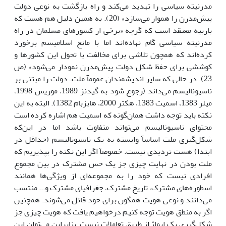
مدرنیته سیاسى را تهدید مى‌کند و راه بازگشت به نوعى دولت
پیش‌مدرن را هموار مى‌سازد» (20). به همین دلیل هم هست که
باربیه معتقد است که گرچه «برخى از کشورهاى مسلمان در راه
مدرنیته سیاسى گام نهاده‌اند اما با مانع اسلامیسم برخورد
کرده‌اند که همچون تلاشى براى مخالفت با تحول این کشورها و
کوششى براى حفظ شکل دولت پیش‌مدرن نمودار مى‌شود» (ص
23). در حالى که سایر اندیشمندان عمومآ ملت‌ـ دولت را مبتنى بر
ناسیونالیسم مى‌داند (رجوع شود به گیدنز 1989، موریس 1998،
میلر 1383، اسمیت 1383، هکتر 2000، هابزبام 1382). البته به این
نکته باید توجه داشت همان‌گونه که اسمیت هم اشاره کرده است
محتواى ناسیونالیسم مى‌تواند متفاوت باشد اما در این‌که
شکل‌گیرى ملت اساسآ وابسته به یک ناسیونالیسم (حداقل در
ابتدا) هست تردیدى نیست. خصوصآ اگر این نکته را بپذیریم که
ملت بودن در نهایت چیزى جز یک حس مشترک در بین مجموع
افرادى نیست که خود را به مجموعه‌اى از ویژگى‌ها همانند
اسطوره‌هاى مشترک، تاریخ مشترک، جغرافیاى مشترک و... منتسب
مى‌دانند و نوعى هویت همگون براى خود قائل مى‌شوند. همچنین
اگر به منطق هویت توجه کنیم درخواهیم یافت که هویت چیزى جز
شکل‌گیرى یک ایماژ از طریق تعاملات نیست. بنابراین مى‌توان این