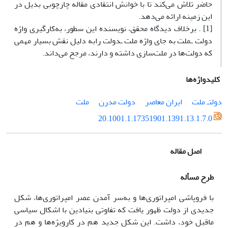
حاضر تلاش مى‌کند تا با خوانش انتقادى مقاله چارچوبى بدیل در
این زمینه ارائه مى‌دهد.
[1] . برخلاف دیدگاه محقق، نویسنده این سطور، به‌کارگیرى واژه
دولت ـملت به جاى واژه ملت ـدولت رابه دلیل نقش بسیار مهمى
که دولت‌ها در ملت‌سازى داشته و دارند، مرجح مى‌داند.
کلیدواژه‌ها
دولتـ ملت
ایران معاصر
دولت مدرن
ملت
20.1001.1.17351901.1391.13.1.7.0
اصل مقاله
طرح مسأله
با فروپاشى امپراتورى‌ها و به‌سر آمدن عصر امپراتورى‌ها، شکل
جدیدى از دولت ظهور یافت که تفاوتى بنیادین با اشکال سیاسى
ماقبل خود، داشت. این شکل جدید هم در کارویژه‌ها و هم در