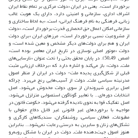
برخوردار است». یعنى در ایران «دولت مرکزى بر تمام نقاط ایران
اشراف ادارى، سازمانى و امنیتى دارد، داراى یک هویت غالب
زبانی‌ـ فرهنگى به نام فرهنگ ایرانى» است، «به لحاظ ساختارى و
سازمانى امکان اعمال حق انحصارى قدرت برخوردار است»، «دولت
از مشروعیت نسبى برخوردار است»، مرزهاى ایران «براى دولت
ایران و هم براى دولت‌هاى دیگر مشخص و معین شده است» و
دولت «موتور اصلى نوسازى در تاریخ ایران معاصر بوده است»
(صص 49ـ50). در پایان محقق بحثى را تحت عنوان «نارسایى‌هاى
ملت‌ـ دولت» باز مى‌کند و اشاره دارد که «برخلاف ارزیابى مثبت
قبلى از شکل‌گیرى پدیده ملت- دولت در ایران از منظر اصول
مدرنیته سیاسى ملت‌ـ دولت از آسیب‌هایى رنج مى‌برد. چراکه
اصل برابرى شهروندان از سوى دولت مخدوش مى‌شود، اصل
انتخابات دوره‌اى... با تعابیر گوناگون استصوابى متزلزل مى‌شود،
اصل تفکیک قوا به نحوى نادیده گرفته مى‌شود، حکومت قانون در
مواجهه با برخوردهاى غیر قانونى غیر قابل دفاع حقوقى با
مطبوعات، فعالان سیاسى، روشنفکران، سندیکاهاى کارگرى و
تشکل‌هاى زنان و سایرین به درستى رعایت نمى‌شود... بنابراین
هنوز اصول جهت‌دهنده ملت‌ـ دولت در ایران با مشکل روبه‌رو