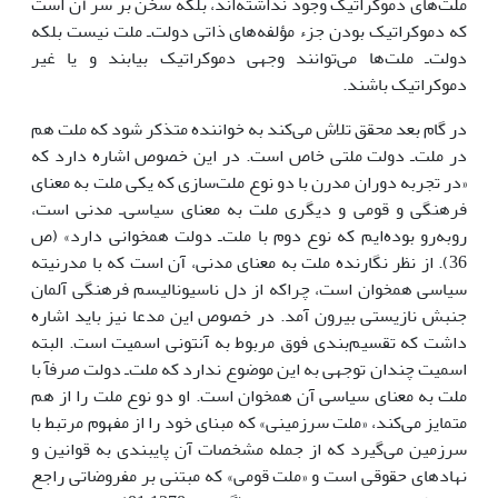
ملت‌هاى دموکراتیک وجود نداشته‌اند، بلکه سخن بر سر آن است
که دموکراتیک بودن جزء مؤلفه‌هاى ذاتى دولت‌ـ ملت نیست بلکه
دولت‌ـ ملت‌ها مى‌توانند وجهى دموکراتیک بیابند و یا غیر
دموکراتیک باشند.
در گام بعد محقق تلاش مى‌کند به خواننده متذکر شود که ملت هم
در ملت‌ـ دولت ملتى خاص است. در این خصوص اشاره دارد که
«در تجربه دوران مدرن با دو نوع ملت‌سازى که یکى ملت به معناى
فرهنگى و قومى و دیگرى ملت به معناى سیاسی‌ـ مدنى است،
روبه‌رو بوده‌ایم که نوع دوم با ملت‌ـ دولت همخوانى دارد» (ص
36). از نظر نگارنده ملت به معناى مدنى، آن است که با مدرنیته
سیاسى همخوان است، چراکه از دل ناسیونالیسم فرهنگى آلمان
جنبش نازیستى بیرون آمد. در خصوص این مدعا نیز باید اشاره
داشت که تقسیم‌بندى فوق مربوط به آنتونى اسمیت است. البته
اسمیت چندان توجهى به این موضوع ندارد که ملت‌ـ دولت صرفآ با
ملت به معناى سیاسى آن همخوان است. او دو نوع ملت را از هم
متمایز مى‌کند، «ملت سرزمینى» که مبناى خود را از مفهوم مرتبط با
سرزمین مى‌گیرد که از جمله مشخصات آن پایبندى به قوانین و
نهادهاى حقوقى است و «ملت قومى» که مبتنى بر مفروضاتى راجع