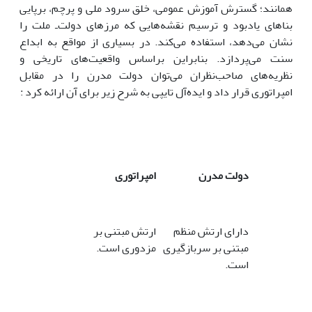
همانند؛ گسترش آموزش عمومى، خلق سرود ملى و پرچم، برپایى
بناهاى یادبود و ترسیم نقشه‌هایى که مرزهاى دولت‌ـ ملت را
نشان مى‌دهد، استفاده مى‌کند. در بسیارى از مواقع به ابداع
سنت مى‌پردازد. بنابراین براساس واقعیت‌هاى تاریخى و
نظریه‌هاى صاحب‌نظران مى‌توان دولت مدرن را در مقابل
امپراتورى قرار داد و ایده‌آل تایپى به شرح زیر براى آن ارائه کرد :
دولت مدرن
امپراتورى
داراى ارتش منظم
ارتش مبتنى بر
مبتنى بر سربازگیرى
مزدورى است.
است.