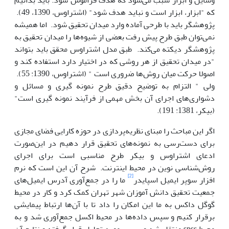
وسایل و ابزار سبب می‌شود که هدف فراموش شود. باید بدانیم
که "ابزار، ابزار است و نباید هدف شود" (اشتراوس، 1390، 49).
پژوهشگر باید با طرحی آماده وارد میدان تحقیق شود. اما همیشه
نمی‌توان طبق طرح پیش رفت بعضی از شیوه‌ها را میدان تحقیق به
پژوهشگر دیکته می‌کند. طبق مدل اشتراوس محقق باید بتواند
"در میدان تحقیق از هر روشی که در اختیار دارد استفاده کند و
اصولا حرکت میان روش‌ها ضروری است " (اشتراوس، 1390: 55).
ولی " التزام به توضیح دقیق طرح نمونه گیری و مسائل و
دشواری‌های اجرای آن بخش مهمی از فرآیند نمونه گیری است"
(بیکر، 1381: 191).
اگر این مباحث را مبنای نظریه‌پردازی در حوزه کارایی فضای مجازی
برای دست‌رسی به نمونه‌های تحقیق قرار دهیم در این‌صورت
ادعای اشتراوس و بیکر طرح مناسبی است برای اجرای
روش‌شناسی نوین در محیط اینترنت. شرح آن این است که نرم
[2]
افزار سوپر ایمیل اسپایدر
ما را در جمع‌آوری آدرس ایمیل‌های
جمعیت تحقیق دانش آموزان شهر تهران کمک کرد و کار در محیط
گوگل داکس به ما این امکان را داد تا با آن‌ها ارتباط پیمایشی
برقرار کنیم و سپس داده‌ها در محیط اکسل جمع‌آوری شد و به