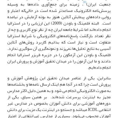
[1]
جمعیت ایران)
، زمینه برای جمع‌آوری داده‌ها به وسیله
پرسش‌نامه الکترونیک مساعدتر شده است در حالی‌که اعتبار و
روایی داده‌های پیمایش آنلاین هنوز به بوته آزمایش در نیامده
است. البته فلمینگ و باودن (2009) این ارزیابی را در استرالیا
انجام داده‌اند اما شرایط جامعه ایران چه از نظر نوع کاربری و چه از
نظر تعداد بازگشت پاسخ‌نامه‌های الکترونیکی با شرایط استرالیا
متفاوت است و نیاز است که بدانیم کاربرد روش‌های آنلاین
آسیبی به نتایج تحلیل‌ها نمی‌زند و نمونه‌گیری آن سوگیری ندارد.
فلمینگ و باودن این آزمکون را در جزیره فریزر استرالیا انجام
دادند و ما این آزمون را در میدان تحقیق آموزش و پرورش ایران
انجام داده‌ایم.
بنابراین، یکی از عناصر میدان تحقیق این پژوهش آموزش و
پرورش است چرا که در آنجا هم اینک ارسال نامه‌ها و بخشنامه‌ها
به صورت الکترونیکی انجام می شود و به همین دلیل اکثر مدارس
مجهز به اینترنت پرسرعت شده‌اند. بر همین سیاق، یکی از
دوره‌های آموزشی برای دانش آموزان بخصوص در مدارس غیر
انتفاعی ICDL می­باشد و جستجو در اینترنت یک مزیت برای دانش
آموزان محسوب می‌شود. بسیاری از مدارس غیرانتفاعی از امتیاز