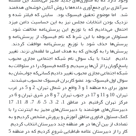
وجود دارد که به فناوری‌های جدید مجهز می‌باشند این مسئله
سرآغازی برای جمع‌آوری داده‌ها با روش آنلاین خوشه‌ای هدفمند
شد. اما موضوع تحقیق فیسبوک بود. سایتی که فیلتر شده و
نزدیک بودن انتخابات مجلس نیز به این حساسیت دامن میزد
احتمال می‌دادیم که با توزیع این پرسش‌نامه مخالفت شود.
مسئولان مربوطه با این شرط که نام فیسبوک از پرسش‌نامه و
پرسش‌ها حذف شود با توزیع پرسش‌نامه موافقت کردند.
پرسش‌ها را به گونه‌ای که به هدف اصلی ما لطمه‌ای نزند، تغییر
دادیم. ابتدا با یک سوال نام شبکه اجتماعی مجازی محبوب
پاسخ‌گویان را از آن‌ها پرسیدیم. و کلمه فیسبوک را در سئوالات به
شبکه اجتماعی مجازی محبوب تغییر دادیم کسانی‌که جواب‌شان به
سوال اول فیسبوک بود عضو کاربران فیسبوک محسوب میشدند.
مجوز برای ده منطقه 1 و 3 واقع در شمال تهران، 2 و 5 در غرب
تهران، 10 و 11 و 17 در جنوب تهران 7 و 8 در شرق تهران و 6 در
مرکز تهران گرفتیم. در مناطق 1، 2، 3، 5، 6، 7، 8، 11، 17
دبیرستان‌های هوشمند یا دبیرستان‌های مجهز به اینترنت را با
کمک مسئول فناوری مناطق آموزش و پرورش مشخص کردیم و به
تصادف از بین آن‌ها در هر منطقه چند دبیرستان انتخاب کردیم.
کار را از دبیرستان علامه طباطبایی شروع کردیم که در منطقه 5