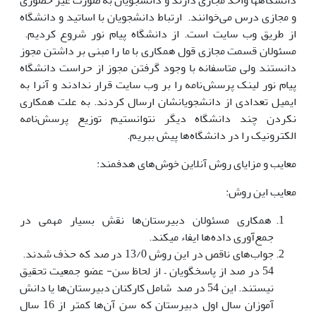
دانشگاهها واحد مجازی دارند و دانشجویان به صورت غیر حضوری
و مجازی درس می‌خوانند. ارتباط دانشجویان با اساتید و دانشگاه
از طریق وب سایت است. از دانشگاه پیام نور شروع کردیم.
مسئولان قسمت مجازی قول همکاری با ما را مبنی بر داشتن مجوز
دانستند ولی متاسفانه با وجود گرفتن مجوز از حراست دانشگاه
پیام نور لینک پرسش‌نامه را بر وب سایت قرار ندادند و آنرا به
ایمیل تعدادی از دانشجویانشان ارسال کردند. به علت همکاری
نکردن چند دانشگاه دیگر نتوانستیم توزیع پرسش‌نامه
الکترونیک را در دانشگاه‌ها پیش ببریم.
معایب و مزایای روش آنلاین خوش‌های هدفمند:
معایب این روش:
همکاری مسئولان دبیرستان‌ها نقش بسیار مهمی در
جمع‌آوری داده‌ها ایفاء میکند.
جواب‌های ناقص در این روش 13/0 در صد که حذف شدند.
54 در صد از پاسخگویان – از لحاظ سن- عضو جمعیت تحقیق
نیستند. این 54 در صد شامل کارکنان دبیرستان‌ها یا دانش
آموزان سال اول دبیرستان که سن آن‌ها کمتر از 16 سال